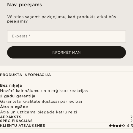
Nav pieejams
Vēlaties saņemt paziņojumu, kad produkts atkal būs
pieejams?
E-pasts *
INFORMĒT MANI
PRODUKTA INFORMĀCIJA
Bez niķeļa
Novērš kairinājumu un alerģiskas reakcijas
2 gadu garantija
Garantēta kvalitāte ilgstošai pārliecībai
Ātra piegāde
Ātra un uzticama piegāde katru reizi
APRAKSTS
SPECIFIKĀCIJAS
KLIENTU ATSAUKSMES
4.5