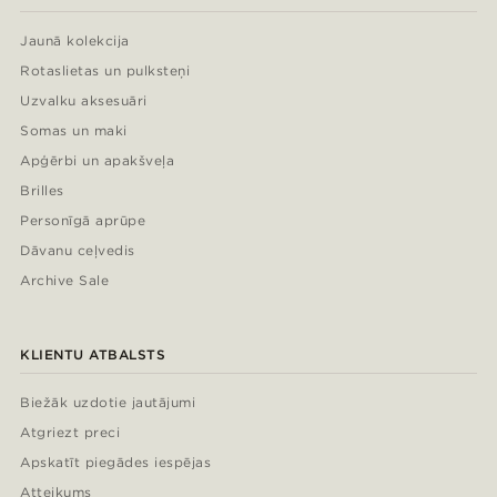
Jaunā kolekcija
Rotaslietas un pulksteņi
Uzvalku aksesuāri
Somas un maki
Apģērbi un apakšveļa
Brilles
Personīgā aprūpe
Dāvanu ceļvedis
Archive Sale
KLIENTU ATBALSTS
Biežāk uzdotie jautājumi
Atgriezt preci
Apskatīt piegādes iespējas
Atteikums