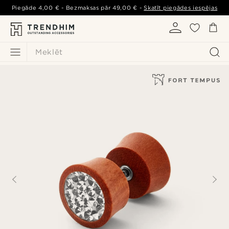
Piegāde
4,00 €
- Bezmaksas pār
49,00 €
-
Skatīt piegādes iespējas
Meklēt