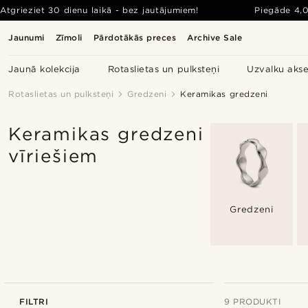
Atgrieziet 30 dienu laikā - bez jautājumiem!
Piegāde
4,
Jaunumi
Zīmoli
Pārdotākās preces
Archive Sale
Jaunā kolekcija
Rotaslietas un pulksteņi
Uzvalku akse
Rotaslietas un pulksteņi
Gredzeni
Keramikas gredzeni
Keramikas gredzeni
vīriešiem
Gredzeni
FILTRI
9 PRODUKTI