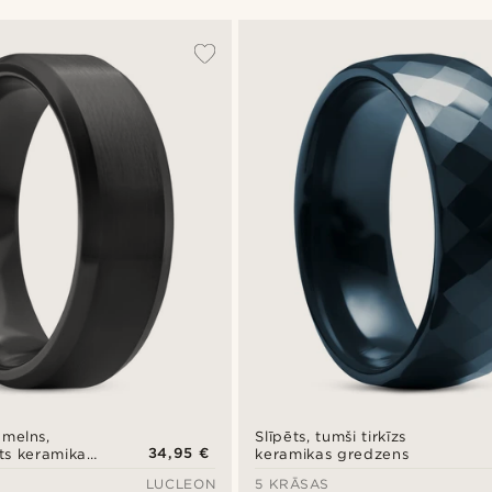
melns,
Slīpēts, tumši tirkīzs
34,95 €
ts keramikas
keramikas gredzens
īpu malu
LUCLEON
5 KRĀSAS