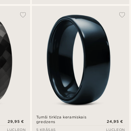
Tumši tirkīza keramiskais
29,95 €
24,95 €
gredzens
LUCLEON
5 KRĀSAS
LUCLEON