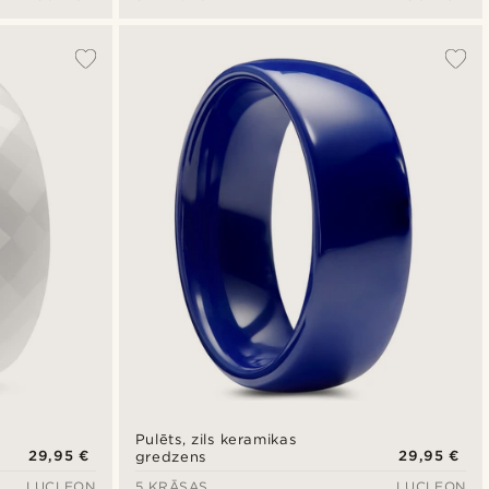
Pulēts, zils keramikas
29,95 €
29,95 €
gredzens
LUCLEON
5 KRĀSAS
LUCLEON