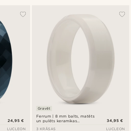
Vispopulārākais
Jaunākais
Zemākā cena
Augstākā cena
Gravēt
Ferrum | 8 mm balts, matēts
24,95 €
34,95 €
un pulēts keramikas
gredzens ar slīpu malu
LUCLEON
3 KRĀSAS
LUCLEON