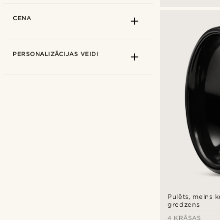
CENA
PERSONALIZĀCIJAS VEIDI
Lucleon
(9)
Kā izmērīt
ES/ASV/UK - 52 mm / 6 / L½
(3)
ES/ASV/UK - 55 mm / 7¼ /
(8)
Pulēts, melns 
O
gredzens
ES/ASV/UK - 57 mm / 8 / P½
(8)
4 KRĀSAS