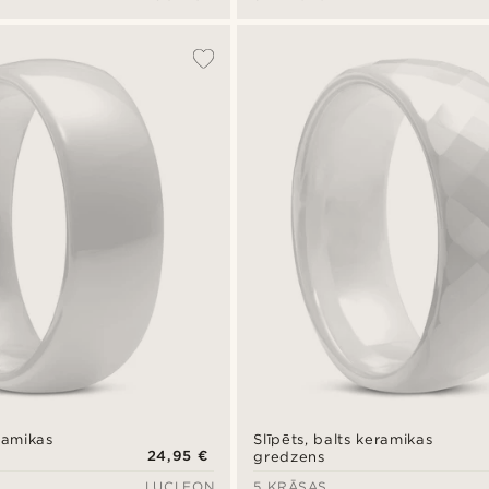
ramikas
Slīpēts, balts keramikas
24,95 €
gredzens
LUCLEON
5 KRĀSAS