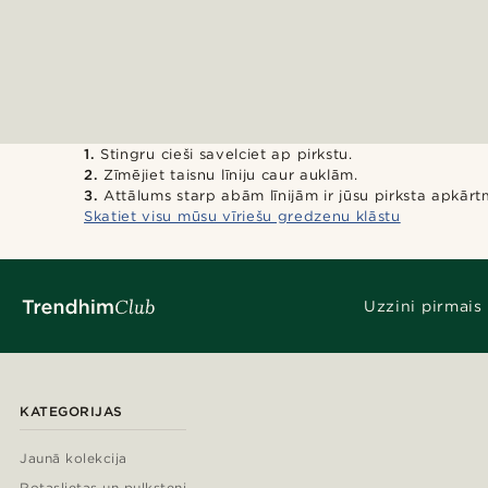
1.
Stingru cieši savelciet ap pirkstu.
2.
Zīmējiet taisnu līniju caur auklām.
3.
Attālums starp abām līnijām ir jūsu pirksta apkār
Skatiet visu mūsu vīriešu gredzenu klāstu
Uzzini pirmais
KATEGORIJAS
Jaunā kolekcija
Rotaslietas un pulksteņi