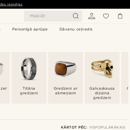
des iespējas
Meklēt
s
Personīgā aprūpe
Dāvanu ceļvedis
zeni
Titāna
Gredzeni ar
Galvaskausa
G
gredzeni
akmeņiem
dizaina
gredzeni
KĀRTOT PĒC:
VISPOPULĀRĀKAIS