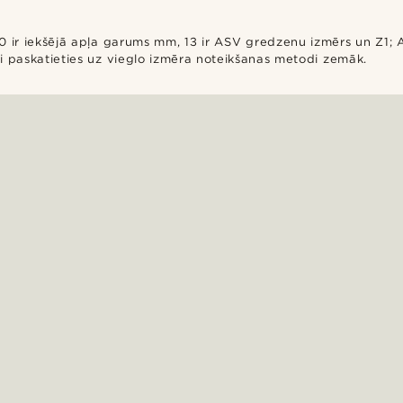
r 70 ir iekšējā apļa garums mm, 13 ir ASV gredzenu izmērs un Z1;
i paskatieties uz vieglo izmēra noteikšanas metodi zemāk.