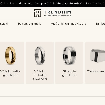
00 €
-
Bezmaksas piegāde pasūtījumiem virs
Sazinieties ar mums
49,00 €
-
Skatīt piegā
suāri
Somas un maki
Apģērbi un apakšveļa
Brille
Vīriešu zelta
Vīriešu
Tērauda
Zīmoggred
gredzeni
sudraba
gredzeni
gredzeni