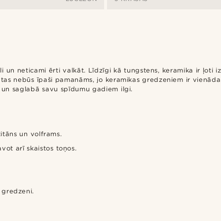
i un neticami ērti valkāt. Līdzīgi kā tungstens, keramika ir ļoti i
tas nebūs īpaši pamanāms, jo keramikas gredzeniem ir vienāda 
i un saglabā savu spīdumu gadiem ilgi.
itāns un volframs.
vot arī skaistos toņos.
 gredzeni.