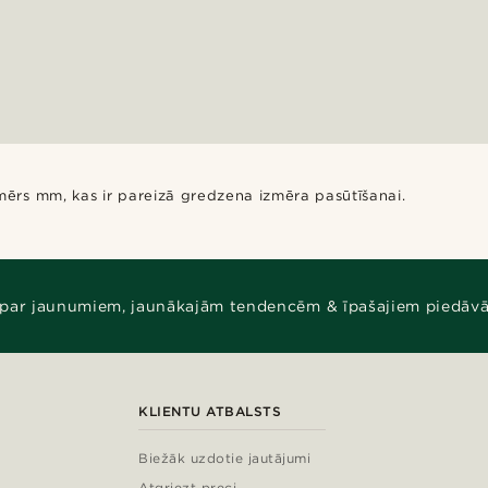
tmērs mm, kas ir pareizā gredzena izmēra pasūtīšanai.
 par jaunumiem, jaunākajām tendencēm & īpašajiem piedāv
KLIENTU ATBALSTS
Biežāk uzdotie jautājumi
Atgriezt preci