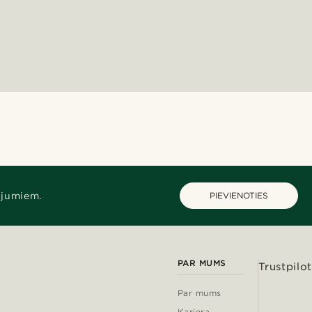
ājumiem.
PIEVIENOTIES
PAR MUMS
Trustpilot
Par mums
Karjera