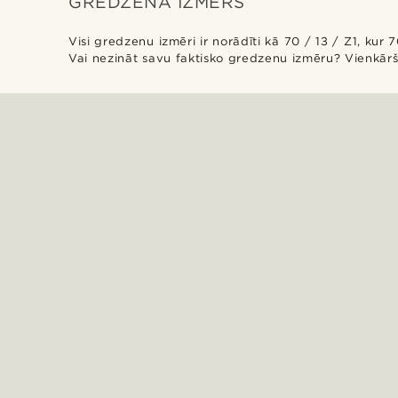
GREDZENA IZMĒRS
Visi gredzenu izmēri ir norādīti kā 70 / 13 / Z1, ku
Vai nezināt savu faktisko gredzenu izmēru? Vienkārš