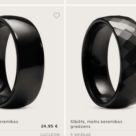
keramikas
Slīpēts, melns keramikas
24,95 €
gredzens
LUCLEON
5 KRĀSAS