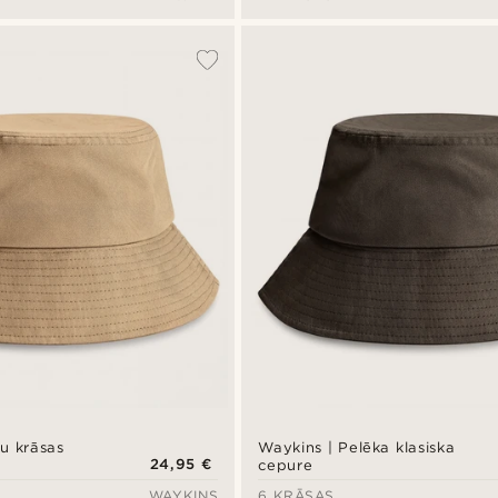
šu krāsas
Waykins | Pelēka klasiska
24,95 €
cepure
WAYKINS
6 KRĀSAS