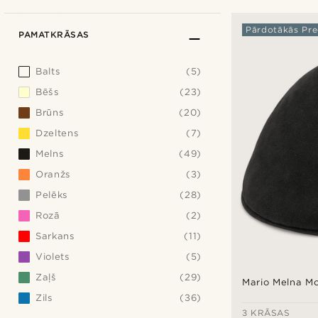
Pārdotākās Pre
PAMATKRĀSAS
Balts
(5)
Bēšs
(23)
Brūns
(20)
Dzeltens
(7)
Melns
(49)
Oranžs
(3)
Pelēks
(28)
Rozā
(2)
Sarkans
(11)
Violets
(5)
Zaļš
(29)
Mario Melna M
Zils
(36)
3 KRĀSAS