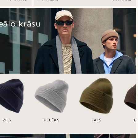
eālo krāsu
ZILS
PELĒKS
ZAĻŠ
B