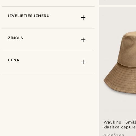
IZVĒLIETIES IZMĒRU
ZĪMOLS
CENA
Waykins | Smil
Kā izmērīt
klasiska cepure
6 KRĀSAS