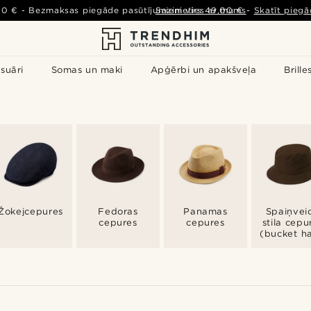
00 €
-
Bezmaksas piegāde pasūtījumiem virs
Sazinieties ar mums
49,00 €
-
Skatīt piegā
suāri
Somas un maki
Apģērbi un apakšveļa
Brille
Žokejcepures
Fedoras
Panamas
Spaiņvei
cepures
cepures
stila cepu
(bucket ha