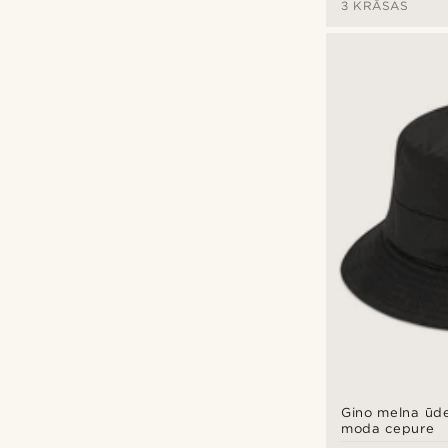
3 KRĀSAS
Gino melna ūde
moda cepure