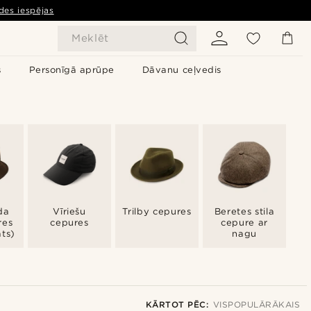
des iespējas
Meklēt
s
Personīgā aprūpe
Dāvanu ceļvedis
da
Vīriešu
Trilby cepures
Beretes stila
res
cepures
cepure ar
ts)
nagu
KĀRTOT PĒC:
VISPOPULĀRĀKAIS