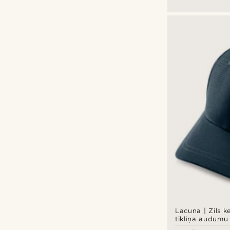
Lacuna | Zils k
tīkliņa audumu
daļā