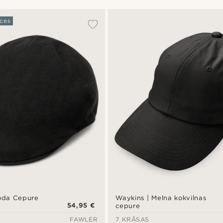
ces
oda Cepure
Waykins | Melna kokvilnas
54,95 €
cepure
FAWLER
7 KRĀSAS