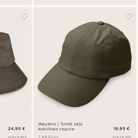
Waykins | Tumši zaļa
24,95 €
19,95 €
kokvilnas cepure
WAYKINS
7 KRĀSAS
WAYKINS