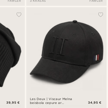
FAWLER
3 KRĀSAS
FAWLER
Les Deux | Viscaur Melna
39,95 €
34,95 €
beisbola cepure ar
zamšādas detaļu II