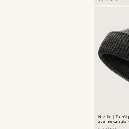
57 cm
(57)
59 cm
(57)
Arkai
(15)
61 cm
(58)
Calvin Klein
(7)
Fawler
(124)
Les Deux
(12)
Lucleon
(1)
Sidegren
(6)
Tommy Hilfiger
(5)
Trendhim
(1)
Waykins
(44)
Nordic | Tumši
zvejnieku stila 
maisījuma cep