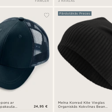
FAWLER
3 KRĀSAS
Pārdotākās Preces
epons ar
Melna Konrad Kite Vieglas
24,95 €
 pakauša
Organiskās Kokvilnas Beanie
cepure