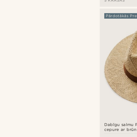
5 KRĀSAS
Pārdotākās Pre
Dabīgu salmu
cepure ar brūn