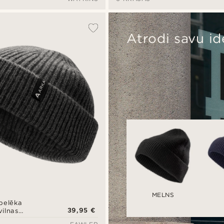
Atrodi savu id
MELNS
 pelēka
39,95 €
vilnas
ure