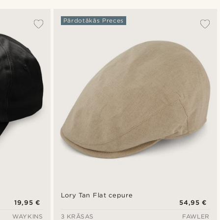
Vispopulārākais
Pārdotākās Preces
Jaunākais
Zemākā cena
Augstākā cena
Lory Tan Flat cepure
19,95 €
54,95 €
WAYKINS
3 KRĀSAS
FAWLER