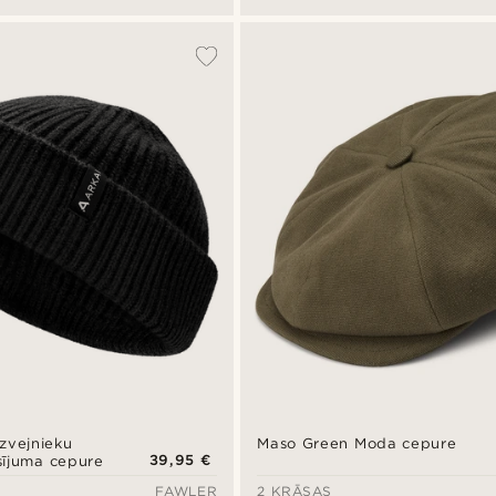
 zvejnieku
Maso Green Moda cepure
39,95 €
isījuma cepure
FAWLER
2 KRĀSAS