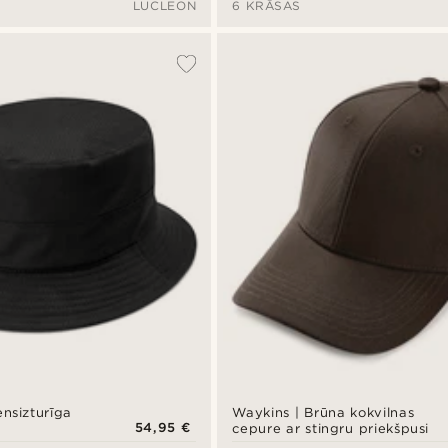
LUCLEON
6 KRĀSAS
nsizturīga
Waykins | Brūna kokvilnas
54,95 €
cepure ar stingru priekšpusi