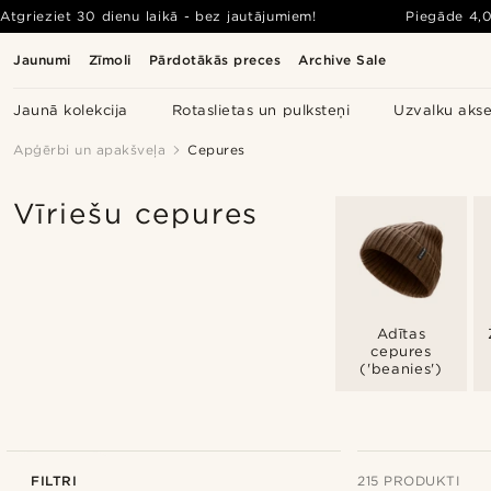
Atgrieziet 30 dienu laikā - bez jautājumiem!
Piegāde
4,
Jaunumi
Zīmoli
Pārdotākās preces
Archive Sale
Jaunā kolekcija
Rotaslietas un pulksteņi
Uzvalku akse
Apģērbi un apakšveļa
Cepures
Vīriešu cepures
Adītas
cepures
('beanies')
FILTRI
215 PRODUKTI