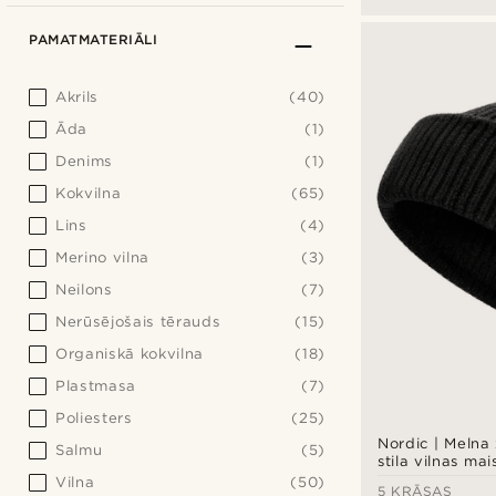
PAMATMATERIĀLI
Akrils
(40)
Āda
(1)
Denims
(1)
Kokvilna
(65)
Lins
(4)
Merino vilna
(3)
Neilons
(7)
Nerūsējošais tērauds
(15)
Organiskā kokvilna
(18)
Plastmasa
(7)
Poliesters
(25)
Nordic | Melna
Salmu
(5)
stila vilnas ma
Vilna
(50)
5 KRĀSAS