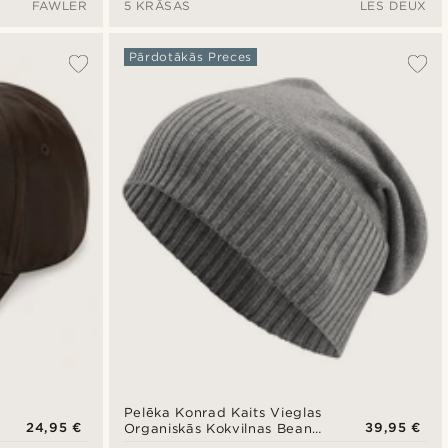
FAWLER
5 KRĀSAS
LES DEUX
Pārdotākās Preces
Pelēka Konrad Kaits Vieglas
24,95 €
39,95 €
Organiskās Kokvilnas Beanie
cepure