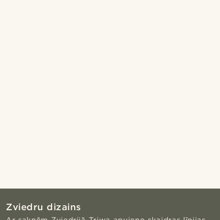
Zviedru dizains
Ar saknēm Zviedrijā Triwa apvieno skaidras līnijas,