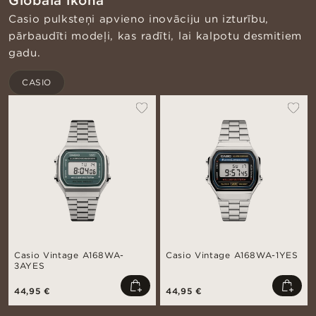
Globālā ikona
Casio pulksteņi apvieno inovāciju un izturību,
pārbaudīti modeļi, kas radīti, lai kalpotu desmitiem
gadu.
CASIO
Casio Vintage A168WA-
Casio Vintage A168WA-1YES
3AYES
44,95 €
44,95 €