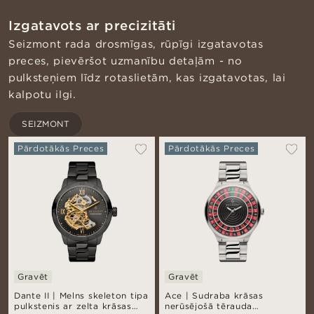
Izgatavots ar precizitāti
Seizmont rada drosmīgas, rūpīgi izgatavotas
preces, pievēršot uzmanību detaļām - no
pulksteņiem līdz rotaslietām, kas izgatavotas, lai
kalpotu ilgi.
SEIZMONT
Pārdotākās Preces
Pārdotākās Preces
Gravēt
Gravēt
Dante II | Melns skeleton tipa
Ace | Sudraba krāsas
pulkstenis ar zelta krāsas
nerūsējošā tērauda