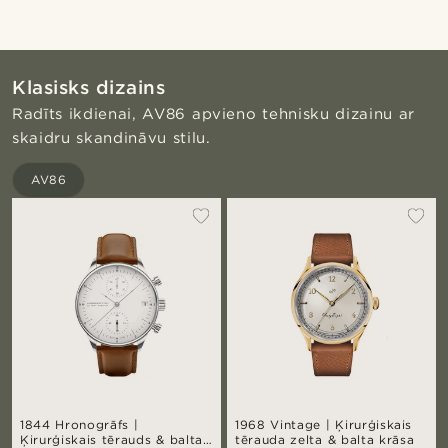
Klasisks dizains
Radīts ikdienai, AV86 apvieno tehnisku dizainu ar
skaidru skandināvu stilu.
AV86
1844 Hronogrāfs |
1968 Vintage | Ķirurģiskais
Ķirurģiskais tērauds & balta
tērauda zelta & balta krāsa