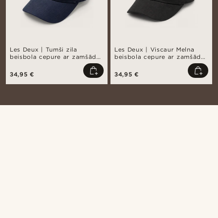
Les Deux | Tumši zila
Les Deux | Viscaur Melna
beisbola cepure ar zamšādas
beisbola cepure ar zamšādas
detaļu II
detaļu II
34,95 €
34,95 €