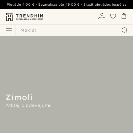
Piegāde
4,00 €
- Bezmaksas pār
49,00 €
-
Skatīt piegādes iespējas
Meklēt
Zīmoli
Atklāj piedāvājumu