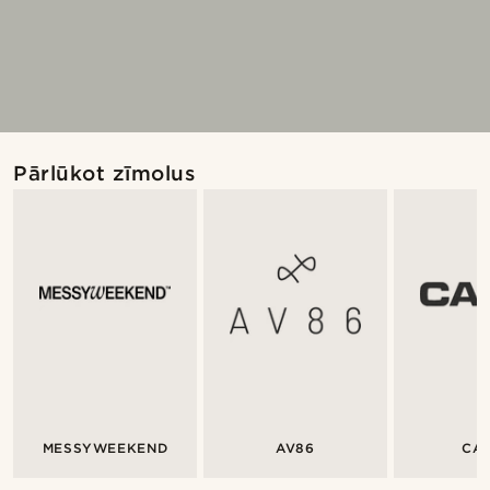
Pārlūkot zīmolus
MESSYWEEKEND
AV86
CA