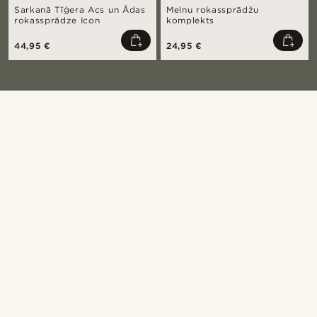
Sarkanā Tīģera Acs un Ādas
Melnu rokassprādžu
rokassprādze Icon
komplekts
44,95 €
24,95 €