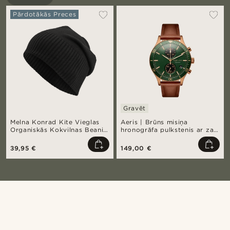
Pārdotākās Preces
Gravēt
Melna Konrad Kite Vieglas
Aeris | Brūns misiņa
Organiskās Kokvilnas Beanie
hronogrāfa pulkstenis ar zaļu
cepure
ciparnīcu
39,95 €
149,00 €