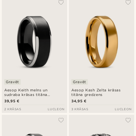
Vispopulārākais
Jaunākais
Zemākā cena
Augstākā cena
Gravēt
Gravēt
Aesop Keith melns un
Aesop Kash Zelta krāsas
sudraba krāsas titāna
titāna gredzens
gredzens
39,95 €
34,95 €
2 KRĀSAS
LUCLEON
3 KRĀSAS
LUCLEON