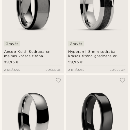
Gravēt
Gravēt
Aesop Keith Sudraba un
Hyperan | 8 mm sudraba
melnas krāsas titāna
krāsas titāna gredzens ar
gredzens
oglekļa šķiedras ielaidumu
39,95 €
59,95 €
2 KRĀSAS
LUCLEON
2 KRĀSAS
LUCLEON