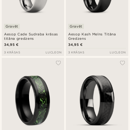
Gravēt
Gravēt
Aesop Cade Sudraba krāsas
Aesop Kash Melns Titāna
titāna gredzens
Gredzens
34,95 €
34,95 €
3 KRĀSAS
LUCLEON
3 KRĀSAS
LUCLEON