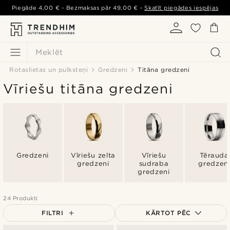
Piegāde
4,00 €
- Bezmaksas pār
49,00 €
-
Skatīt piegādes iespējas
Meklēt
Rotaslietas un pulksteņi
Gredzeni
Titāna gredzeni
Vīriešu titāna gredzeni
Gredzeni
Vīriešu zelta
Vīriešu
Tērauda
gredzeni
sudraba
gredzen
gredzeni
24 Produkti
FILTRI
KĀRTOT PĒC