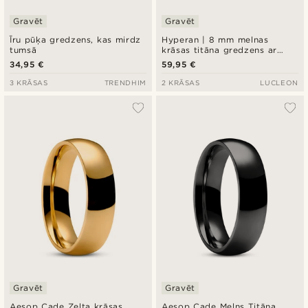
Gravēt
Gravēt
Īru pūķa gredzens, kas mirdz
Hyperan | 8 mm melnas
tumsā
krāsas titāna gredzens ar
oglekļa šķiedras ielaidumu
34,95 €
59,95 €
3 KRĀSAS
TRENDHIM
2 KRĀSAS
LUCLEON
Gravēt
Gravēt
Aesop Cade Zelta krāsas
Aesop Cade Melns Titāna