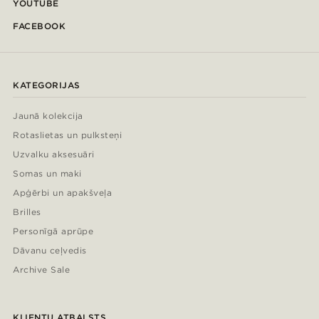
YOUTUBE
FACEBOOK
KATEGORIJAS
Jaunā kolekcija
Rotaslietas un pulksteņi
Uzvalku aksesuāri
Somas un maki
Apģērbi un apakšveļa
Brilles
Personīgā aprūpe
Dāvanu ceļvedis
Archive Sale
KLIENTU ATBALSTS