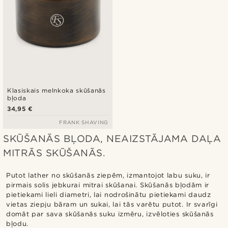
Klasiskais melnkoka skūšanās
bļoda
34,95 €
FRANK SHAVING
SKŪŠANĀS BĻODA, NEAIZSTĀJAMA DAĻA
MITRĀS SKŪŠANĀS.
Putot lather no skūšanās ziepēm, izmantojot labu suku, ir
pirmais solis jebkurai mitrai skūšanai. Skūšanās bļodām ir
pietiekami lieli diametri, lai nodrošinātu pietiekami daudz
vietas ziepju bāram un sukai, lai tās varētu putot. Ir svarīgi
domāt par sava skūšanās suku izmēru, izvēloties skūšanās
bļodu.