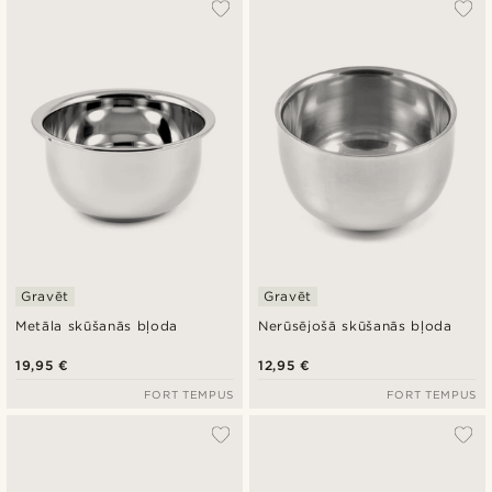
Vispopulārākais
Jaunākais
Zemākā cena
Augstākā cena
Gravēt
Gravēt
Metāla skūšanās bļoda
Nerūsējošā skūšanās bļoda
19,95 €
12,95 €
FORT TEMPUS
FORT TEMPUS