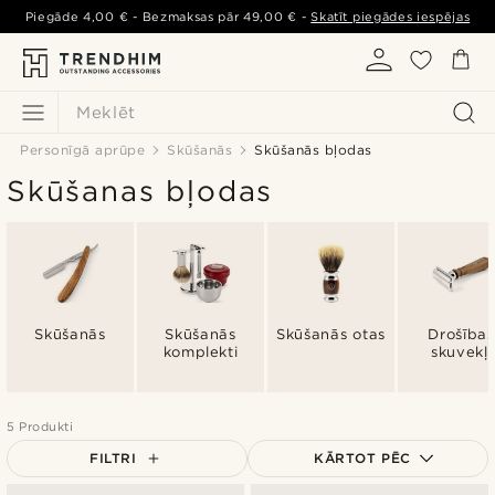
Piegāde
4,00 €
- Bezmaksas pār
49,00 €
-
Skatīt piegādes iespējas
Meklēt
Personīgā aprūpe
Skūšanās
Skūšanās bļodas
Skūšanas bļodas
Skūšanās
Skūšanās
Skūšanās otas
Drošības
komplekti
skuvekļi
5 Produkti
FILTRI
KĀRTOT PĒC