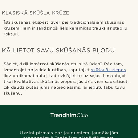
KLASISKĀ SKŪŠĻA KRŪZE
Īsti skūšanās eksperti zvēr pie tradicionālajām skūšanās
krūzēm. Tām ir salīdzinoši liels keramikas trauks ar stabilu
rokturi.
KĀ LIETOT SAVU SKŪŠANĀS BĻODU.
Sāciet, dziļi iemērcot skūšanās otu siltā ūdenī. Pēc tam,
izmantojot apļveida kustības, saputojiet
skūšanās ziepes
līdz patīkamai putai, tad uzklājiet to uz sejas. Izmantojot
tikai kvalitatīvas skūšanās ziepes, jūs drīz vien sapratīsiet,
cik daudz putas jums nepieciešams, lai iegūtu labu tuvu
skūšanu.
Uzzini pirmais par jaunumiem, jaunākajām
tendencēm & īpašajiem piedāvājumiem.