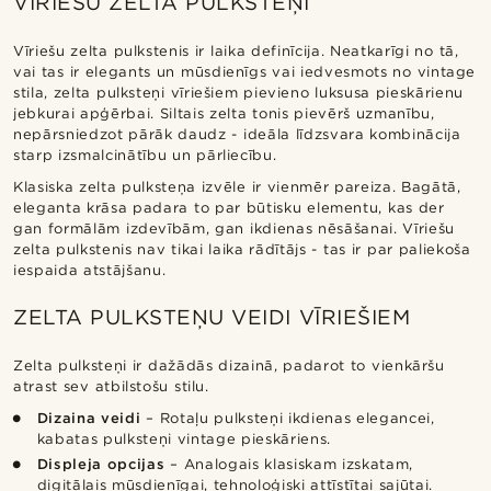
VĪRIEŠU ZELTA PULKSTEŅI
Vīriešu zelta pulkstenis ir laika definīcija. Neatkarīgi no tā,
vai tas ir elegants un mūsdienīgs vai iedvesmots no vintage
stila, zelta pulksteņi vīriešiem pievieno luksusa pieskārienu
jebkurai apģērbai. Siltais zelta tonis pievērš uzmanību,
nepārsniedzot pārāk daudz - ideāla līdzsvara kombinācija
starp izsmalcinātību un pārliecību.
Klasiska zelta pulksteņa izvēle ir vienmēr pareiza. Bagātā,
eleganta krāsa padara to par būtisku elementu, kas der
gan formālām izdevībām, gan ikdienas nēsāšanai. Vīriešu
zelta pulkstenis nav tikai laika rādītājs - tas ir par paliekoša
iespaida atstājšanu.
ZELTA PULKSTEŅU VEIDI VĪRIEŠIEM
Zelta pulksteņi ir dažādās dizainā, padarot to vienkāršu
atrast sev atbilstošu stilu.
Dizaina veidi
– Rotaļu pulksteņi ikdienas elegancei,
kabatas pulksteņi vintage pieskāriens.
Displeja opcijas
– Analogais klasiskam izskatam,
digitālais mūsdienīgai, tehnoloģiski attīstītai sajūtai.