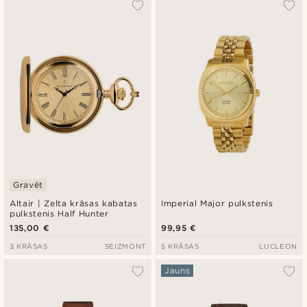
Vispopulārākais
Jaunākais
Zemākā cena
Augstākā cena
Gravēt
Altair | Zelta krāsas kabatas
Imperial Major pulkstenis
pulkstenis Half Hunter
135,00 €
99,95 €
3 KRĀSAS
SEIZMONT
5 KRĀSAS
LUCLEON
Jauns