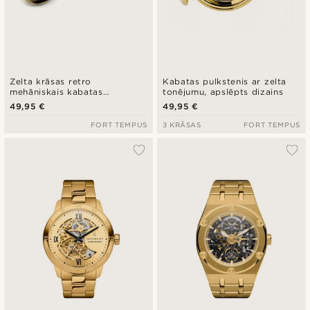
Zelta krāsas retro
Kabatas pulkstenis ar zelta
mehāniskais kabatas
tonējumu, apslēpts dizains
pulkstenis
49,95 €
49,95 €
FORT TEMPUS
3 KRĀSAS
FORT TEMPUS