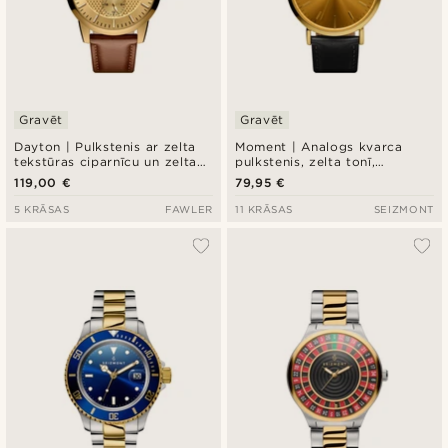
Gravēt
Gravēt
Dayton | Pulkstenis ar zelta
Moment | Analogs kvarca
tekstūras ciparnīcu un zelta
pulkstenis, zelta tonī,
toņa nerūsējošā tērauda
minimālistisks dizains,
119,00 €
79,95 €
apdari
šampanieša krāsas ciparnīca
un melna neilona siksniņa
5 KRĀSAS
FAWLER
11 KRĀSAS
SEIZMONT