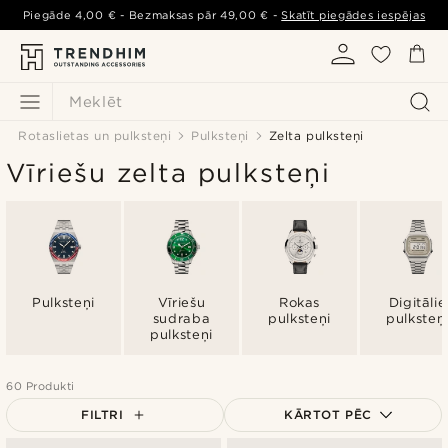
Piegāde
4,00 €
- Bezmaksas pār
49,00 €
-
Skatīt piegādes iespējas
Meklēt
Rotaslietas un pulksteņi
Pulksteņi
Zelta pulksteņi
Vīriešu zelta pulksteņi
Pulksteņi
Vīriešu
Rokas
Digitālie
sudraba
pulksteņi
pulksteņ
pulksteņi
60 Produkti
FILTRI
KĀRTOT PĒC