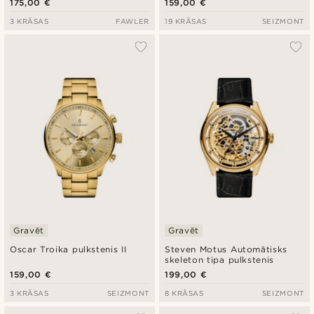
175,00 €
159,00 €
3 KRĀSAS
FAWLER
19 KRĀSAS
SEIZMONT
Gravēt
Gravēt
Oscar Troika pulkstenis II
Steven Motus Automātisks
skeleton tipa pulkstenis
159,00 €
199,00 €
3 KRĀSAS
SEIZMONT
8 KRĀSAS
SEIZMONT