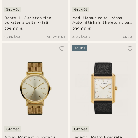
Gravēt
Gravēt
Dante II | Skeleton tipa
Aadi Mamut zelta krāsas
pulkstenis zelta krāsā
Automātiskais Skeleton tipa
Pulkstenis
229,00 €
239,00 €
15 KRĀSAS
SEIZMONT
4 KRĀSAS
ARKAI
Jauns
Gravēt
Gravēt
Alfred Moment pulkstenis
Legacy | Retro kvadrāta