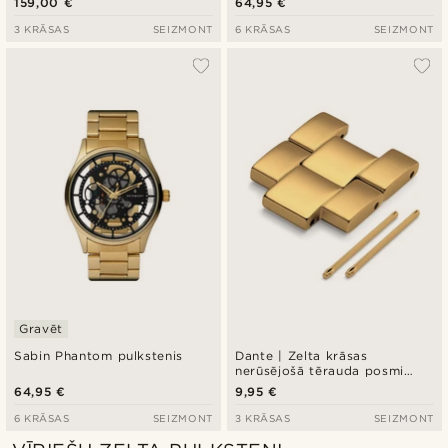
159,00 €
64,95 €
3 KRĀSAS
SEIZMONT
6 KRĀSAS
SEIZMONT
Gravēt
Sabin Phantom pulkstenis
Dante | Zelta krāsas
nerūsējošā tērauda posmi
Dante pulksteņa siksniņām
64,95 €
9,95 €
6 KRĀSAS
SEIZMONT
3 KRĀSAS
SEIZMONT