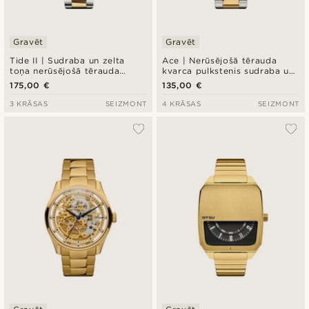
Gravēt
Gravēt
Tide II | Sudraba un zelta
Ace | Nerūsējošā tērauda
toņa nerūsējošā tērauda
kvarca pulkstenis sudraba un
nirēju pulkstenis ar kvarca
zelta tonī ar ruletes ciparnīcu
175,00 €
135,00 €
mehānismu, zilu ciparnīcu un
“Cyclops” lēcu
3 KRĀSAS
SEIZMONT
4 KRĀSAS
SEIZMONT