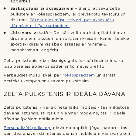
apģērbus.
Saskaņošana ar aksesuāriem
– Slāņojiet savu zelta
pulksteni ar rokassprādzēm, lai pievienotu tekstūru un
dziļumu.
Pārbaudiet mūsu ceļvedi par aksesuāru
slāņošanu stilīgs padomiem.
Līdzsvars izskatā
– Delikāti zelta pulksteņi labi der ar
drosmīgiem rakstiem un spilgtām krāsām, kamēr lielākie
sportiski dizaini vislabāk izskatās ar minimālu,
monohromatu apģērbu.
Zelta pulkstenis ir izteiksmīgs gabals - pārliecinieties, ka
jūsu pārējais apģērbs sader ar to, nevis pret to.
Pārbaudiet mūsu izvēli par
rokassprādzēm
un atrast
perfektu kompanjonu savam pulkstenim.
ZELTA PULKSTENIS IR IDEĀLA DĀVANA
Zelta pulkstenis ir vairāk nekā laika rādītājs - tas ir ilgstoša
dāvana. Izturīgs, stilīgs un vienmēr moderns, tas ir ideāla
dāvana īpašiem notikumiem.
Personalizēti pulksteņi
pievieno papildu jēgu, padarot tos
par ideālu izvēli dzimšanas dienām, jubilejām vai svarīgiem