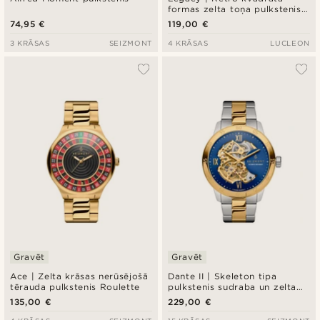
formas zelta toņa pulkstenis
ar baltu ciparnīcu un melnu
74,95 €
119,00 €
ādas siksniņu
3 KRĀSAS
SEIZMONT
4 KRĀSAS
LUCLEON
Gravēt
Gravēt
Ace | Zelta krāsas nerūsējošā
Dante II | Skeleton tipa
tērauda pulkstenis Roulette
pulkstenis sudraba un zelta
krāsā
135,00 €
229,00 €