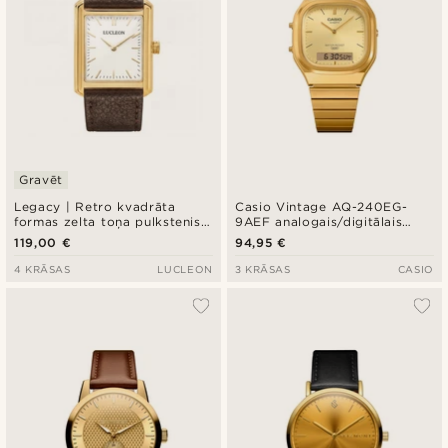
Gravēt
Legacy | Retro kvadrāta
Casio Vintage AQ-240EG-
formas zelta toņa pulkstenis
9AEF analogais/digitālais
ar baltu ciparnīcu un tumši
pulkstenis ar sveķu zelta tonī
119,00 €
94,95 €
brūnu ādas siksniņu
4 KRĀSAS
LUCLEON
3 KRĀSAS
CASIO