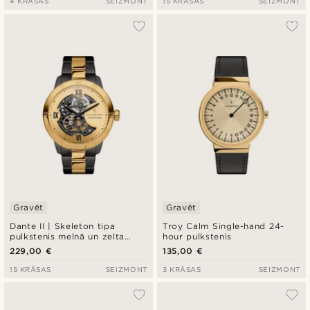
4 KRĀSAS
SEIZMONT
15 KRĀSAS
SEIZMONT
Gravēt
Gravēt
Dante II | Skeleton tipa
Troy Calm Single-hand 24-
pulkstenis melnā un zelta
hour pulkstenis
krāsā
229,00 €
135,00 €
15 KRĀSAS
SEIZMONT
3 KRĀSAS
SEIZMONT