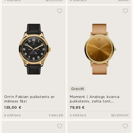
Gravēt
Orrin Fabian pulkstenis ar
Moment | Analogs kvarca
mēness fāzi
pulkstenis, zelta tonī,
minimālistisks dizains,
135,00 €
79,95 €
šampanieša krāsas ciparnīca
un smilsu krāsas neilona
6 KRĀSAS
FAWLER
5 KRĀSAS
SEIZMONT
siksniņa