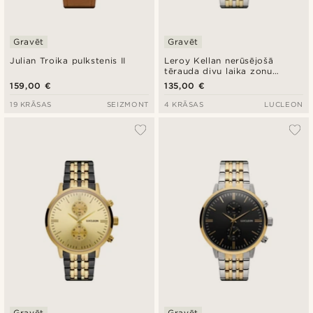
Gravēt
Gravēt
Julian Troika pulkstenis II
Leroy Kellan nerūsējošā
tērauda divu laika zonu
pulkstenis
159,00 €
135,00 €
19 KRĀSAS
SEIZMONT
4 KRĀSAS
LUCLEON
Gravēt
Gravēt