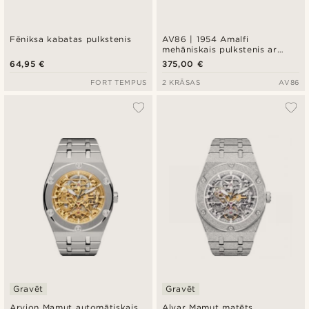
Fēniksa kabatas pulkstenis
AV86 | 1954 Amalfi
mehāniskais pulkstenis ar
zelta krāsas korpusu un
64,95 €
375,00 €
krēmkrāsas ciparnīcu
FORT TEMPUS
2 KRĀSAS
AV86
Gravēt
Gravēt
Arvion Mamut automātiskais
Alvar Mamut matēts