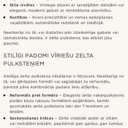
Stila izvēles
– Vintage dizaini ar sarežģītām detaļām vai
eleganti, moderni gabali ar minimālisma pievilcību.
Kustības
– Kvars precizitātei un zemas apkopšanas
vajadzībām, automātiska ražošanā un tradīcijā.
Neatkarīgi no tā, vai dodaties pēc izteiksmīga gabala vai
izsmalcināta klasika, ir zelta pulkstenis, kas atbilst jūsu
gaumei.
STILĪGI PADOMI VĪRIEŠU ZELTA
PULKSTEŅIEM
Atslēga zelta pulksteņa nēsāšanai ir līdzsvars. Neatkarīgi no
tā, vai ģērbjaties formāli vai saglabājat to neformālu,
pareizā pāra kombinācija padara lielu atšķirību.
Neformāls pret formālo
– Elegants zelta vakarpulkstenis
piešķir klusu luksusu formāliem apģērbiem, kamēr
sportiskāks zelta pulkstenis labi der T-krekliem un
kedām.
Saskaņošanas krāsas
– Zelta vislabāk sader ar siltām
vai neitrālām krāsām, papildinot gan gaišus, gan tumšus