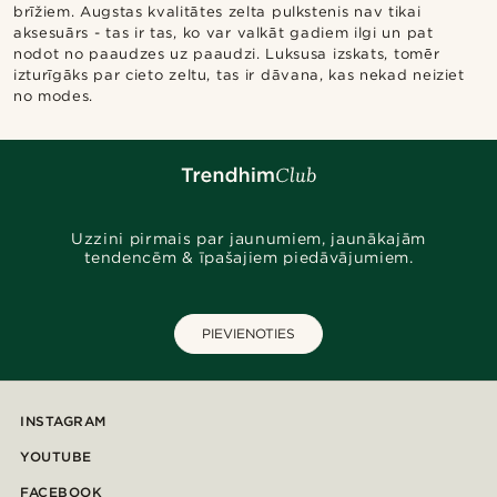
brīžiem. Augstas kvalitātes zelta pulkstenis nav tikai
aksesuārs - tas ir tas, ko var valkāt gadiem ilgi un pat
nodot no paaudzes uz paaudzi. Luksusa izskats, tomēr
izturīgāks par cieto zeltu, tas ir dāvana, kas nekad neiziet
no modes.
Uzzini pirmais par jaunumiem, jaunākajām
tendencēm & īpašajiem piedāvājumiem.
PIEVIENOTIES
INSTAGRAM
YOUTUBE
FACEBOOK