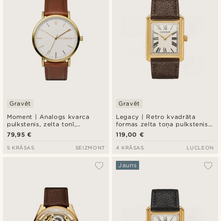
Gravēt
Gravēt
Moment | Analogs kvarca
Legacy | Retro kvadrāta
pulkstenis, zelta tonī,
formas zelta toņa pulkstenis
minimālistisks dizains, balta
ar krēmkrāsas romiešu
79,95 €
119,00 €
ciparnīca un rūsas krāsas
ciparnīcu un tumši brūnu ādas
neilona siksniņa
siksniņu
5 KRĀSAS
SEIZMONT
4 KRĀSAS
LUCLEON
Jauns