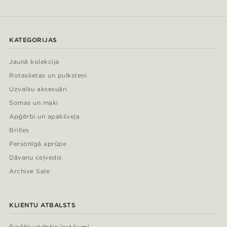
KATEGORIJAS
Jaunā kolekcija
Rotaslietas un pulksteņi
Uzvalku aksesuāri
Somas un maki
Apģērbi un apakšveļa
Brilles
Personīgā aprūpe
Dāvanu ceļvedis
Archive Sale
KLIENTU ATBALSTS
Biežāk uzdotie jautājumi