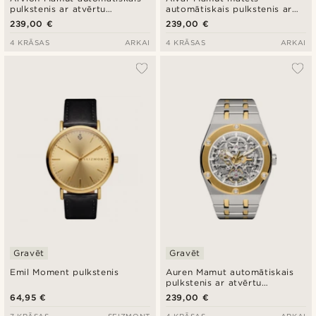
pulkstenis ar atvērtu
automātiskais pulkstenis ar
mehānismu zelta un sudraba
atvērtu mehānismu sudraba
239,00 €
239,00 €
tonī
tonī
4 KRĀSAS
ARKAI
4 KRĀSAS
ARKAI
Gravēt
Gravēt
Emil Moment pulkstenis
Auren Mamut automātiskais
pulkstenis ar atvērtu
mehānismu sudraba un zelta
64,95 €
239,00 €
tonī
7 KRĀSAS
SEIZMONT
4 KRĀSAS
ARKAI