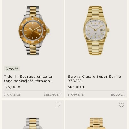
Gravēt
Tide II | Sudraba un zelta
Bulova Classic Super Seville
toņa nerūsējošā tērauda
97B223
nirēju pulkstenis ar kvarca
175,00 €
565,00 €
mehānismu, šampanieša
krāsas ciparnīcu un “Cyclops”
3 KRĀSAS
SEIZMONT
3 KRĀSAS
BULOVA
lēcu