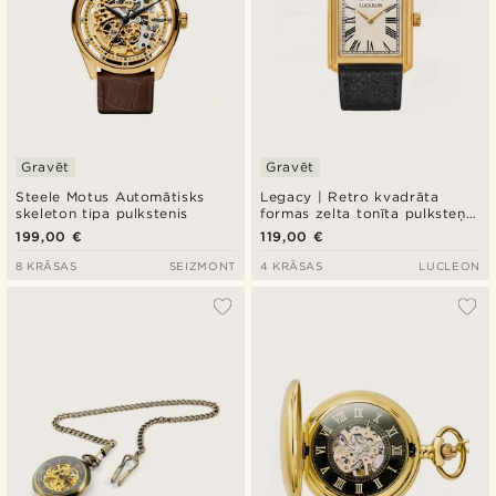
Gravēt
Gravēt
Steele Motus Automātisks
Legacy | Retro kvadrāta
skeleton tipa pulkstenis
formas zelta tonīta pulksteņa
ar krēmīgu romiešu ciparnīcu
199,00 €
119,00 €
un melnu ādas siksniņu
8 KRĀSAS
SEIZMONT
4 KRĀSAS
LUCLEON