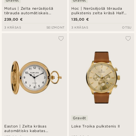
Gravēt
Gravēt
Motus | Zelta nerūsējošā
Hoc | Nerūsējošā tērauda
tērauda automātiskais
pulkstenis zelta krāsā Half
skeleton tipa pulkstenis
Dial
239,00 €
135,00 €
3 KRĀSAS
SEIZMONT
3 KRĀSAS
OTSU
Gravēt
Easton | Zelta krāsas
Loke Troika pulkstenis II
automātisks kabatas
pulkstenis