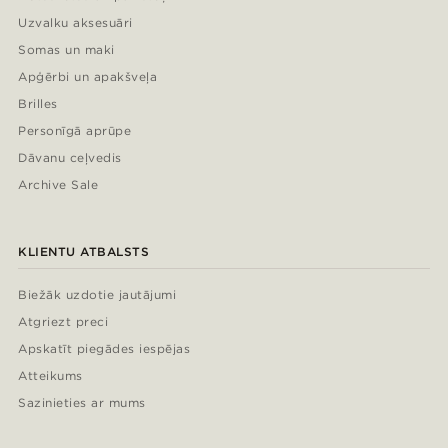
Uzvalku aksesuāri
Somas un maki
Apģērbi un apakšveļa
Brilles
Personīgā aprūpe
Dāvanu ceļvedis
Archive Sale
KLIENTU ATBALSTS
Biežāk uzdotie jautājumi
Atgriezt preci
Apskatīt piegādes iespējas
Atteikums
Sazinieties ar mums