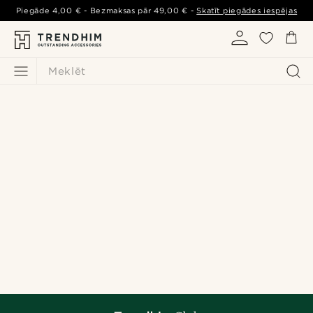
Piegāde
4,00 €
- Bezmaksas pār
49,00 €
-
Skatīt piegādes iespējas
Meklēt