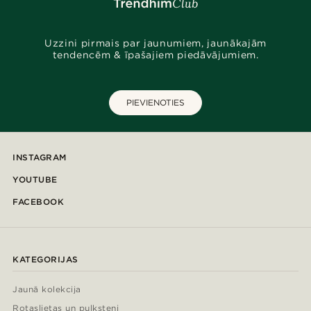
Uzzini pirmais par jaunumiem, jaunākajām
tendencēm & īpašajiem piedāvājumiem.
PIEVIENOTIES
INSTAGRAM
YOUTUBE
FACEBOOK
KATEGORIJAS
Jaunā kolekcija
Rotaslietas un pulksteņi