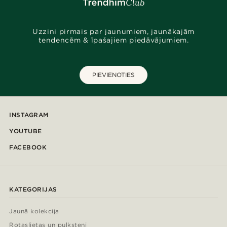
Uzzini pirmais par jaunumiem, jaunākajām
tendencēm & īpašajiem piedāvājumiem.
PIEVIENOTIES
INSTAGRAM
YOUTUBE
FACEBOOK
KATEGORIJAS
Jaunā kolekcija
Rotaslietas un pulksteņi