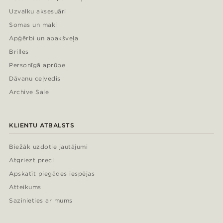
Uzvalku aksesuāri
Somas un maki
Apģērbi un apakšveļa
Brilles
Personīgā aprūpe
Dāvanu ceļvedis
Archive Sale
KLIENTU ATBALSTS
Biežāk uzdotie jautājumi
Atgriezt preci
Apskatīt piegādes iespējas
Atteikums
Sazinieties ar mums