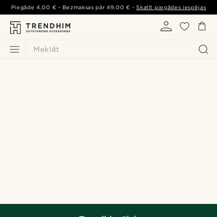
Piegāde
4,00 €
- Bezmaksas pār
49,00 €
-
Skatīt piegādes iespējas
Meklēt