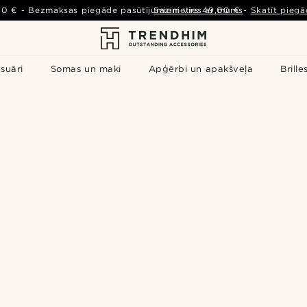
00 €
-
Bezmaksas piegāde pasūtījumiem virs
Sazinieties ar mums
49,00 €
-
Skatīt piegā
suāri
Somas un maki
Apģērbi un apakšveļa
Brille