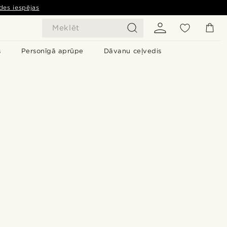
des iespējas
Meklēt
s
Personīgā aprūpe
Dāvanu ceļvedis