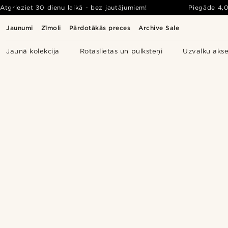
Atgrieziet 30 dienu laikā - bez jautājumiem!
Piegāde
4,
Jaunumi
Zīmoli
Pārdotākās preces
Archive Sale
Jaunā kolekcija
Rotaslietas un pulksteņi
Uzvalku akse