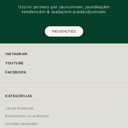
Uzzini pirmais par jaunumiem, jaunākajām
tendencēm & īpašajiem piedāvājumiem.
PIEVIENOTIES
INSTAGRAM
YOUTUBE
FACEBOOK
KATEGORIJAS
Jaunā kolekcija
Rotaslietas un pulksteņi
Uzvalku aksesuāri