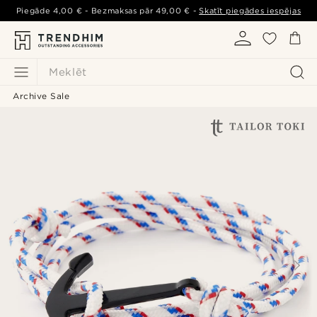
Piegāde
4,00 €
- Bezmaksas pār
49,00 €
-
Skatīt piegādes iespējas
Meklēt
Archive Sale