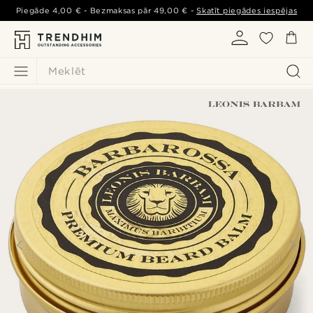
Piegāde
4,00 €
- Bezmaksas pār
49,00 €
-
Skatīt piegādes iespējas
Meklēt