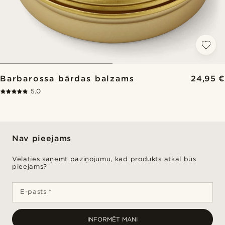
Barbarossa bārdas balzams
24,95 €
5.0
Nav pieejams
Vēlaties saņemt paziņojumu, kad produkts atkal būs
pieejams?
E-pasts *
INFORMĒT MANI