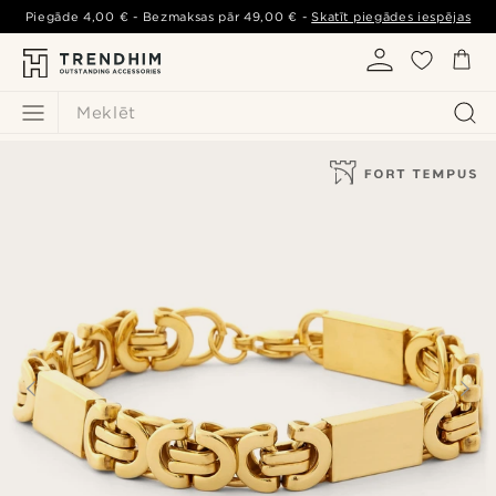
Piegāde
4,00 €
- Bezmaksas pār
49,00 €
-
Skatīt piegādes iespējas
Meklēt