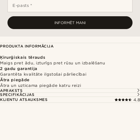
E-pasts *
INFORMĒT MANI
PRODUKTA INFORMĀCIJA
Ķirurģiskais tērauds
Maigs pret ādu, izturīgs pret rūsu un izbalēšanu
2 gadu garantija
Garantēta kvalitāte ilgstošai pārliecībai
Ātra piegāde
Ātra un uzticama piegāde katru reizi
APRAKSTS
SPECIFIKĀCIJAS
KLIENTU ATSAUKSMES
4.8