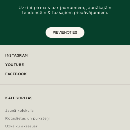
Uzzini pirmais par jaunumiem, jaunākajām
tendencēm & īpašajiem piedāvājumiem.
PIEVIENOTIES
INSTAGRAM
YOUTUBE
FACEBOOK
KATEGORIJAS
Jaunā kolekcija
Rotaslietas un pulksteņi
Uzvalku aksesuāri