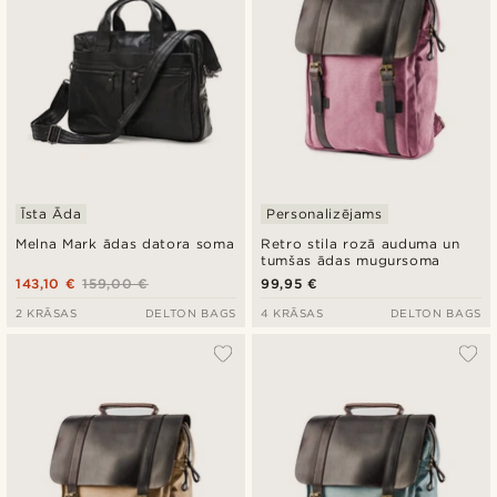
Īsta Āda
Personalizējams
Melna Mark ādas datora soma
Retro stila rozā auduma un
tumšas ādas mugursoma
143,10 €
159,00 €
99,95 €
2 KRĀSAS
DELTON BAGS
4 KRĀSAS
DELTON BAGS