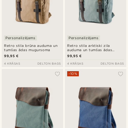
Personalizējams
Personalizējams
Retro stila brūna auduma un
Retro stila arktiski zila
tumšas ādas mugursoma
auduma un tumšas ādas
mugursoma
99,95 €
99,95 €
4 KRĀSAS
DELTON BAGS
4 KRĀSAS
DELTON BAGS
-10%