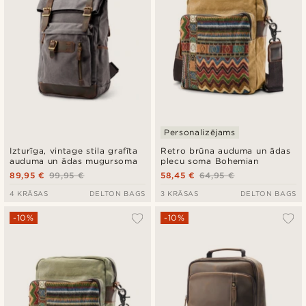
Personalizējams
Izturīga, vintage stila grafīta
Retro brūna auduma un ādas
auduma un ādas mugursoma
plecu soma Bohemian
89,95 €
99,95 €
58,45 €
64,95 €
4 KRĀSAS
DELTON BAGS
3 KRĀSAS
DELTON BAGS
-10%
-10%