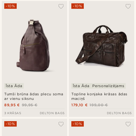
-10%
-10%
Īsta Āda
Īsta Āda
Personalizējams
Tumši brūna ādas plecu soma
Topline konjaka krāsas ādas
ar vienu siksnu
maciņš
89,95 €
99,95 €
179,10 €
199,00 €
3 KRĀSAS
DELTON BAGS
DELTON BAGS
-10%
-10%