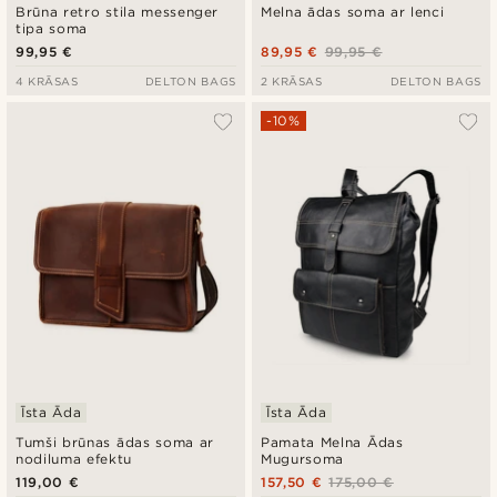
Brūna retro stila messenger
Melna ādas soma ar lenci
tipa soma
99,95 €
89,95 €
99,95 €
4 KRĀSAS
DELTON BAGS
2 KRĀSAS
DELTON BAGS
-10%
Īsta Āda
Īsta Āda
Tumši brūnas ādas soma ar
Pamata Melna Ādas
nodiluma efektu
Mugursoma
119,00 €
157,50 €
175,00 €