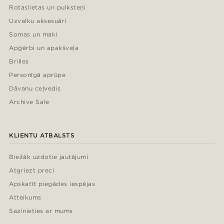
Rotaslietas un pulksteņi
Uzvalku aksesuāri
Somas un maki
Apģērbi un apakšveļa
Brilles
Personīgā aprūpe
Dāvanu ceļvedis
Archive Sale
KLIENTU ATBALSTS
Biežāk uzdotie jautājumi
Atgriezt preci
Apskatīt piegādes iespējas
Atteikums
Sazinieties ar mums