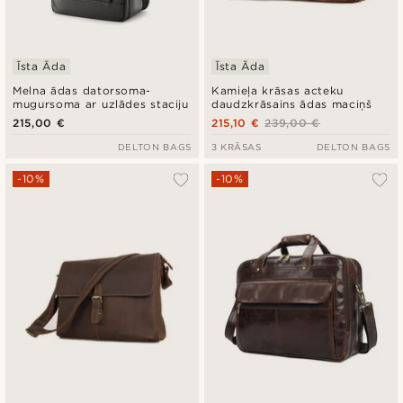
Īsta Āda
Īsta Āda
Melna ādas datorsoma-
Kamieļa krāsas acteku
mugursoma ar uzlādes staciju
daudzkrāsains ādas maciņš
215,00 €
215,10 €
239,00 €
DELTON BAGS
3 KRĀSAS
DELTON BAGS
-10%
-10%