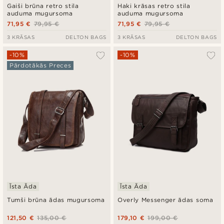
Gaiši brūna retro stila
Haki krāsas retro stila
auduma mugursoma
auduma mugursoma
71,95 €
79,95 €
71,95 €
79,95 €
3 KRĀSAS
DELTON BAGS
3 KRĀSAS
DELTON BAGS
-10%
-10%
Pārdotākās Preces
Īsta Āda
Īsta Āda
Tumši brūna ādas mugursoma
Overly Messenger ādas soma
121,50 €
135,00 €
179,10 €
199,00 €