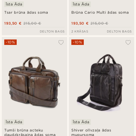
Īsta Āda
Īsta Āda
Tsar brūna ādas soma
Brūna Cario Multi ādas soma
193,50 €
215,00 €
193,50 €
215,00 €
DELTON BAGS
2 KRĀSAS
DELTON BAGS
-10%
-10%
Īsta Āda
Īsta Āda
Tumši brūna acteku
Shiver olīvzaļa ādas
daudzkrāsaina ādas soma
mugursoma