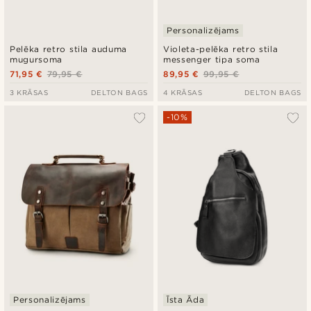
Personalizējams
Pelēka retro stila auduma
Violeta-pelēka retro stila
mugursoma
messenger tipa soma
71,95 €
79,95 €
89,95 €
99,95 €
3 KRĀSAS
DELTON BAGS
4 KRĀSAS
DELTON BAGS
-10%
Personalizējams
Īsta Āda