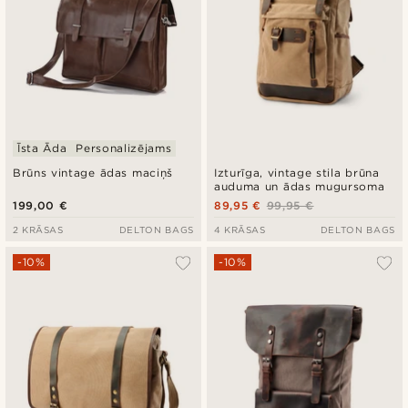
Īsta Āda
Personalizējams
Brūns vintage ādas maciņš
Izturīga, vintage stila brūna
auduma un ādas mugursoma
199,00 €
89,95 €
99,95 €
2 KRĀSAS
DELTON BAGS
4 KRĀSAS
DELTON BAGS
-10%
-10%