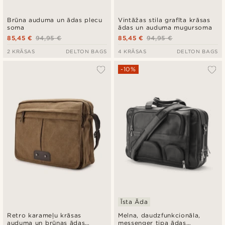
Brūna auduma un ādas plecu
Vintāžas stila grafīta krāsas
soma
ādas un auduma mugursoma
85,45 €
94,95 €
85,45 €
94,95 €
2 KRĀSAS
DELTON BAGS
4 KRĀSAS
DELTON BAGS
-10%
Īsta Āda
Retro karameļu krāsas
Melna, daudzfunkcionāla,
auduma un brūnas ādas
messenger tipa ādas