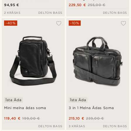
messenger tipa soma
datorsoma
94,95 €
229,50 €
255,00 €
2 KRĀSAS
DELTON BAGS
DELTON BAGS
-40%
-10%
Īsta Āda
Īsta Āda
Mini melna ādas soma
3 in 1 Melna Ādas Soma
119,40 €
199,00 €
215,10 €
239,00 €
DELTON BAGS
3 KRĀSAS
DELTON BAGS