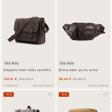
Īsta Āda
Īsta Āda
Elegants khaki ādas portfelis
Brūna ādas gurnu soma
143,10 €
159,00 €
58,45 €
64,95 €
2 KRĀSAS
DELTON BAGS
DELTON BAGS
-10%
-10%