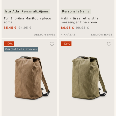
Īsta Āda
Personalizējams
Personalizējams
Tumši brūna Manitoch plecu
Haki krāsas retro stila
soma
messenger tipa soma
85,45 €
94,95 €
89,95 €
99,95 €
DELTON BAGS
4 KRĀSAS
DELTON BAGS
-10%
-10%
Pārdotākās Preces