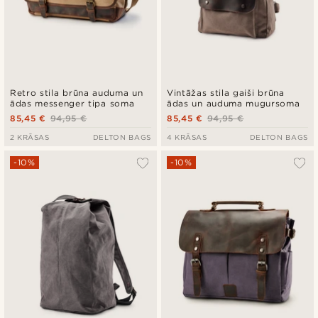
Retro stila brūna auduma un
Vintāžas stila gaiši brūna
ādas messenger tipa soma
ādas un auduma mugursoma
85,45 €
94,95 €
85,45 €
94,95 €
2 KRĀSAS
DELTON BAGS
4 KRĀSAS
DELTON BAGS
-10%
-10%