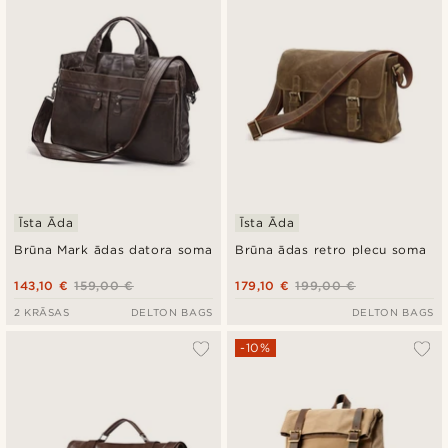
Īsta Āda
Īsta Āda
Brūna Mark ādas datora soma
Brūna ādas retro plecu soma
143,10 €
159,00 €
179,10 €
199,00 €
2 KRĀSAS
DELTON BAGS
DELTON BAGS
-10%