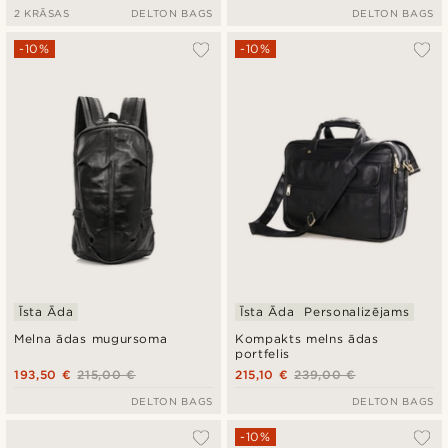
2 KRĀSAS
DELTON BAGS
DELTON BAGS
-10%
-10%
Īsta Āda
Īsta Āda
Personalizējams
Melna ādas mugursoma
Kompakts melns ādas
portfelis
193,50 €
215,00 €
215,10 €
239,00 €
DELTON BAGS
DELTON BAGS
-10%