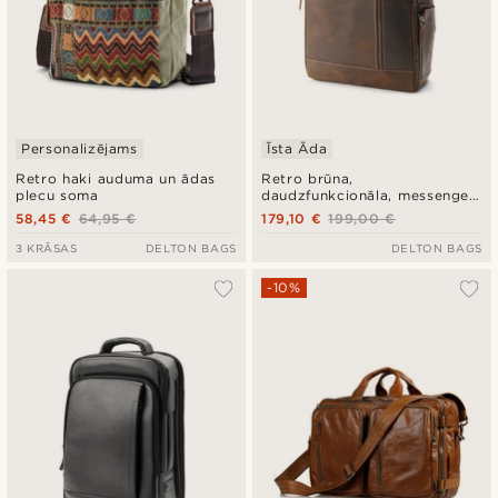
Personalizējams
Īsta Āda
Retro haki auduma un ādas
Retro brūna,
plecu soma
daudzfunkcionāla, messenger
tipa ādas datorsoma
58,45 €
64,95 €
179,10 €
199,00 €
3 KRĀSAS
DELTON BAGS
DELTON BAGS
-10%