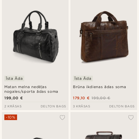
Īsta Āda
Īsta Āda
Matan melna nedēļas
Brūna ikdienas ādas soma
nogales/sporta ādas soma
199,00 €
179,10 €
199,00 €
2 KRĀSAS
DELTON BAGS
3 KRĀSAS
DELTON BAGS
-10%