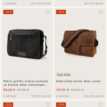
3 KRĀSAS
DELTON BAGS
DELTON BAGS
-10%
-10%
Īsta Āda
Retro grafīts krāsas auduma
Nobružāta brūna ādas soma
un brūnas ādas messenger
tipa soma
85,45 €
94,95 €
107,10 €
119,00 €
2 KRĀSAS
DELTON BAGS
2 KRĀSAS
DELTON BAGS
-10%
-10%