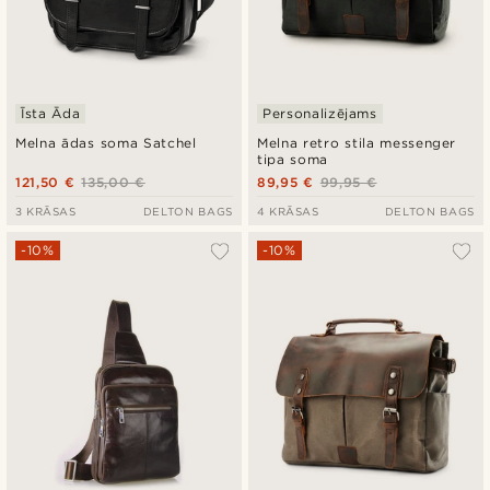
Īsta Āda
Personalizējams
Melna ādas soma Satchel
Melna retro stila messenger
tipa soma
121,50 €
135,00 €
89,95 €
99,95 €
3 KRĀSAS
DELTON BAGS
4 KRĀSAS
DELTON BAGS
-10%
-10%