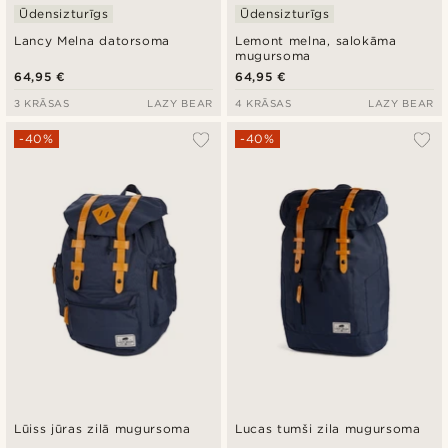
Ūdensizturīgs
Ūdensizturīgs
Lancy Melna datorsoma
Lemont melna, salokāma
mugursoma
64,95 €
64,95 €
3 KRĀSAS
LAZY BEAR
4 KRĀSAS
LAZY BEAR
-40%
-40%
Lūiss jūras zilā mugursoma
Lucas tumši zila mugursoma