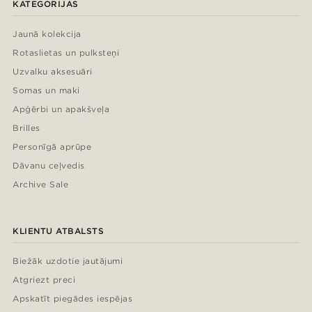
KATEGORIJAS
Jaunā kolekcija
Rotaslietas un pulksteņi
Uzvalku aksesuāri
Somas un maki
Apģērbi un apakšveļa
Brilles
Personīgā aprūpe
Dāvanu ceļvedis
Archive Sale
KLIENTU ATBALSTS
Biežāk uzdotie jautājumi
Atgriezt preci
Apskatīt piegādes iespējas