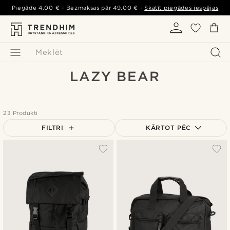
Piegāde
4,00 €
- Bezmaksas pār
49,00 €
-
Skatīt piegādes iespējas
Meklēt
LAZY BEAR
23 Produkti
FILTRI
KĀRTOT PĒC
Vispopulārākais
Jaunākais
Zemākā cena
Augstākā cena