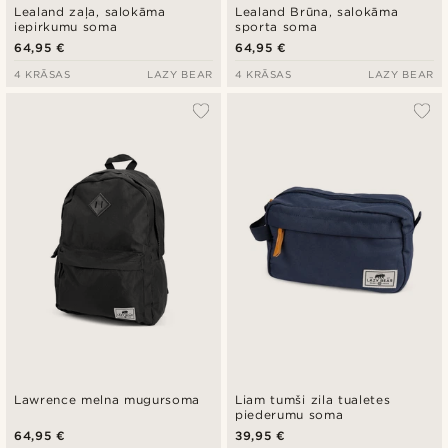
Lealand zaļa, salokāma
Lealand Brūna, salokāma
iepirkumu soma
sporta soma
64,95 €
64,95 €
4 KRĀSAS
LAZY BEAR
4 KRĀSAS
LAZY BEAR
Lawrence melna mugursoma
Liam tumši zila tualetes
piederumu soma
64,95 €
39,95 €