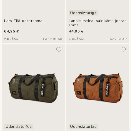
Ūdensizturīgs
Lars Zilā datorsoma
Lannie melna, salokāms jostas
soma
64,95 €
44,95 €
2 KRĀSAS
LAZY BEAR
4 KRĀSAS
LAZY BEAR
Ūdensizturīgs
Ūdensizturīgs