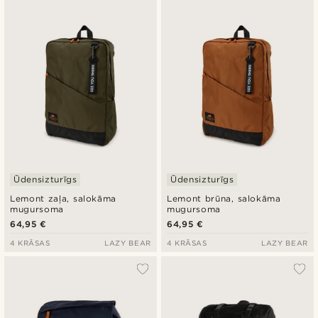
Ūdensizturīgs
Ūdensizturīgs
Lemont zaļa, salokāma
Lemont brūna, salokāma
mugursoma
mugursoma
64,95 €
64,95 €
4 KRĀSAS
LAZY BEAR
4 KRĀSAS
LAZY BEAR