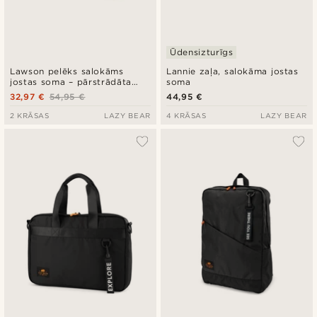
Ūdensizturīgs
Lawson pelēks salokāms
Lannie zaļa, salokāma jostas
jostas soma – pārstrādāta
soma
PET
32,97 €
54,95 €
44,95 €
2 KRĀSAS
LAZY BEAR
4 KRĀSAS
LAZY BEAR