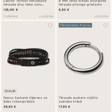
Layton Ternion nerūsējošā
8 mm zelta krāsas ķirurģiskā
tērauda divu laika zonu
tērauda pīrsinga gredzens
pulkstenis
135,00 €
6,95 €
7 KRĀSAS
LUCLEON
LUCLEON
Pārdotākās Preces
Gravēt
Naxos Sarkanā tīģeracs un
Tērauda auskars-riņķītis
ādas rokassprādze
sudraba krāsā
39,95 €
17,95 €