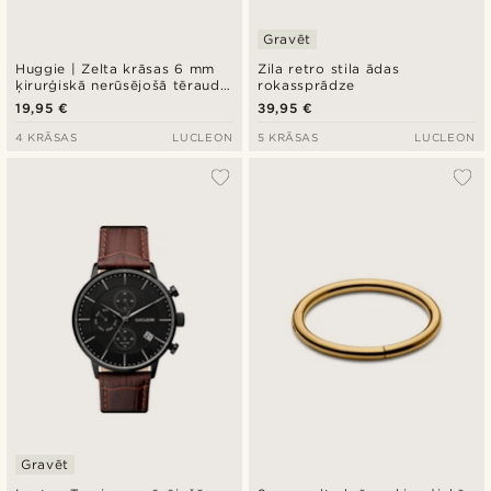
Gravēt
Huggie | Zelta krāsas 6 mm
Zila retro stila ādas
ķirurģiskā nerūsējošā tērauda
rokassprādze
gredzenveida auskars
19,95 €
39,95 €
4 KRĀSAS
LUCLEON
5 KRĀSAS
LUCLEON
Gravēt