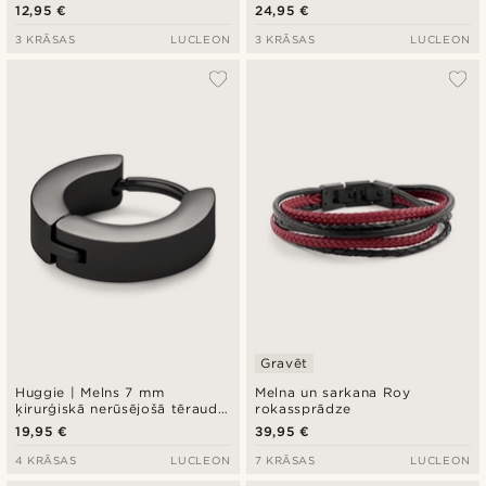
12,95 €
24,95 €
3 KRĀSAS
LUCLEON
3 KRĀSAS
LUCLEON
Gravēt
Huggie | Melns 7 mm
Melna un sarkana Roy
ķirurģiskā nerūsējošā tērauda
rokassprādze
auskars
19,95 €
39,95 €
4 KRĀSAS
LUCLEON
7 KRĀSAS
LUCLEON