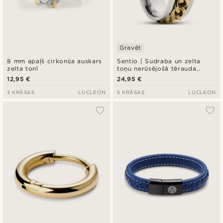
Gravēt
8 mm apaļš cirkonija auskars
Sentio | Sudraba un zelta
zelta tonī
toņu nerūsējošā tērauda
gredzens ar Curb ķēdes
12,95 €
24,95 €
rakstu
3 KRĀSAS
LUCLEON
5 KRĀSAS
LUCLEON