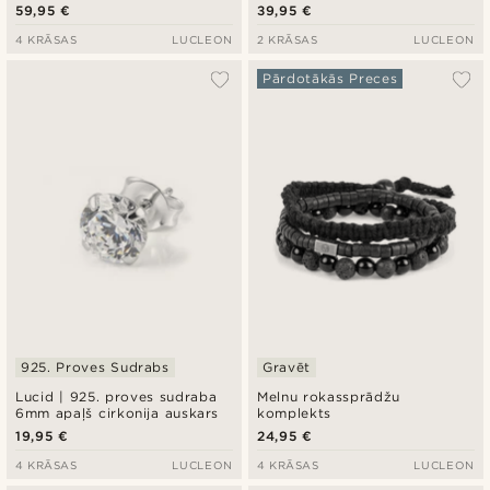
gredzens
59,95 €
39,95 €
4 KRĀSAS
LUCLEON
2 KRĀSAS
LUCLEON
Pārdotākās Preces
925. Proves Sudrabs
Gravēt
Lucid | 925. proves sudraba
Melnu rokassprādžu
6mm apaļš cirkonija auskars
komplekts
19,95 €
24,95 €
4 KRĀSAS
LUCLEON
4 KRĀSAS
LUCLEON