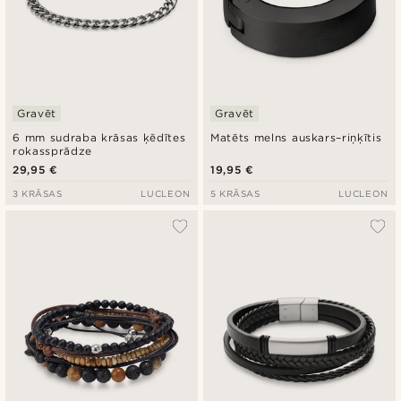
Gravēt
Gravēt
6 mm sudraba krāsas ķēdītes
Matēts melns auskars–riņķītis
rokassprādze
29,95 €
19,95 €
3 KRĀSAS
LUCLEON
5 KRĀSAS
LUCLEON