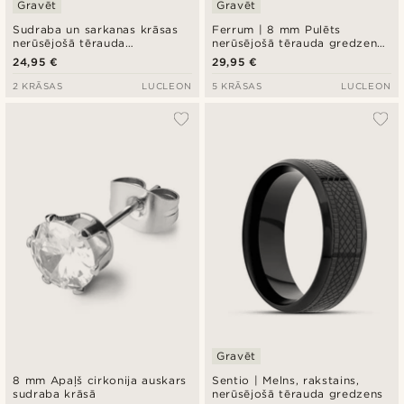
Gravēt
Gravēt
Sudraba un sarkanas krāsas
Ferrum | 8 mm Pulēts
nerūsējošā tērauda
nerūsējošā tērauda gredzens
rokassprādze ID
zilā un sudraba krāsā
24,95 €
29,95 €
2 KRĀSAS
LUCLEON
5 KRĀSAS
LUCLEON
Gravēt
8 mm Apaļš cirkonija auskars
Sentio | Melns, rakstains,
sudraba krāsā
nerūsējošā tērauda gredzens