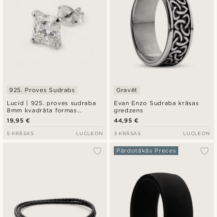
925. Proves Sudrabs
Gravēt
Lucid | 925. proves sudraba
Evan Enzo Sudraba krāsas
8mm kvadrāta formas
gredzens
cirkonija auskars
19,95 €
44,95 €
5 KRĀSAS
LUCLEON
3 KRĀSAS
LUCLEON
Pārdotākās Preces