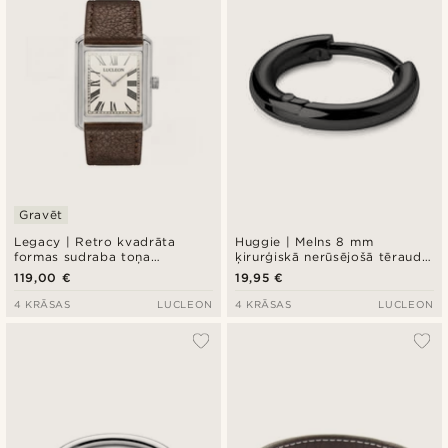
Gravēt
Legacy | Retro kvadrāta
Huggie | Melns 8 mm
formas sudraba toņa
ķirurģiskā nerūsējošā tērauda
pulkstenis ar krēmkrāsas
gredzenveida auskars
119,00 €
19,95 €
romiešu ciparnīcu un tumši
brūnu ādas siksniņu
4 KRĀSAS
LUCLEON
4 KRĀSAS
LUCLEON