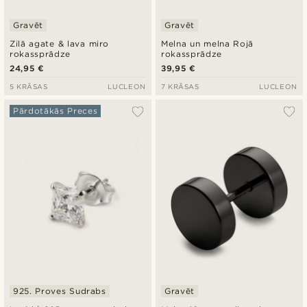
Gravēt
Gravēt
Zilā agate & lava miro
Melna un melna Rojā
rokassprādze
rokassprādze
24,95 €
39,95 €
5 KRĀSAS
LUCLEON
7 KRĀSAS
LUCLEON
Pārdotākās Preces
925. Proves Sudrabs
Gravēt