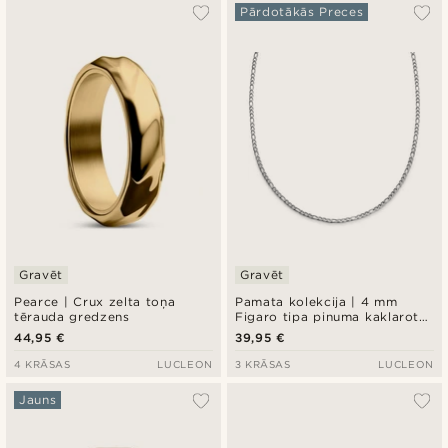
Pārdotākās Preces
Gravēt
Gravēt
Pearce | Crux zelta toņa
Pamata kolekcija | 4 mm
tērauda gredzens
Figaro tipa pinuma kaklarota
sudraba krāsā
44,95 €
39,95 €
4 KRĀSAS
LUCLEON
3 KRĀSAS
LUCLEON
Jauns