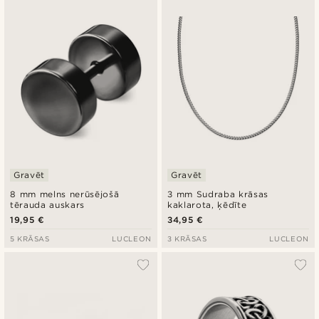
Gravēt
Gravēt
8 mm melns nerūsējošā
3 mm Sudraba krāsas
tērauda auskars
kaklarota, ķēdīte
19,95 €
34,95 €
5 KRĀSAS
LUCLEON
3 KRĀSAS
LUCLEON