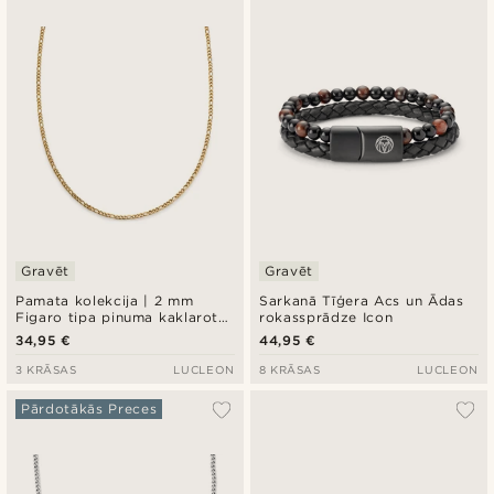
Jaunākais
Zemākā cena
Augstākā cena
Gravēt
Gravēt
Pamata kolekcija | 2 mm
Sarkanā Tīģera Acs un Ādas
Figaro tipa pinuma kaklarota
rokassprādze Icon
zelta krāsā
34,95 €
44,95 €
3 KRĀSAS
LUCLEON
8 KRĀSAS
LUCLEON
Pārdotākās Preces