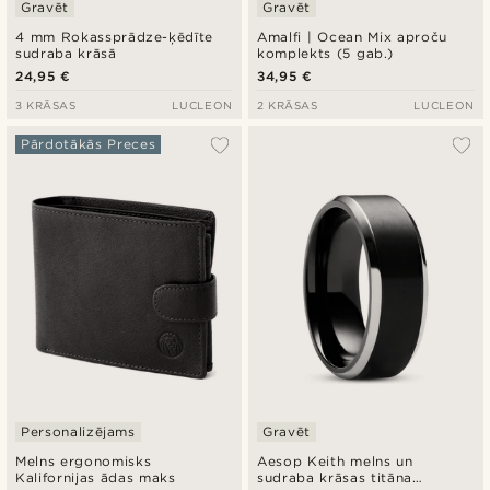
Gravēt
Gravēt
4 mm Rokassprādze-ķēdīte
Amalfi | Ocean Mix aproču
sudraba krāsā
komplekts (5 gab.)
24,95 €
34,95 €
3 KRĀSAS
LUCLEON
2 KRĀSAS
LUCLEON
Pārdotākās Preces
Personalizējams
Gravēt
Melns ergonomisks
Aesop Keith melns un
Kalifornijas ādas maks
sudraba krāsas titāna