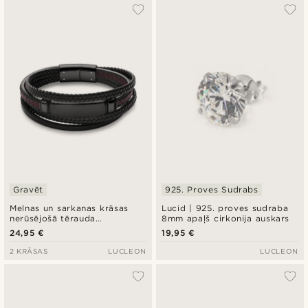
Gravēt
925. Proves Sudrabs
Melnas un sarkanas krāsas
Lucid | 925. proves sudraba
nerūsējošā tērauda
8mm apaļš cirkonija auskars
rokassprādze ID
24,95 €
19,95 €
2 KRĀSAS
LUCLEON
LUCLEON