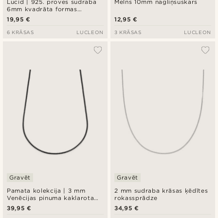
Lucid | 925. proves sudraba
Melns 10mm nagliņsuskars
6mm kvadrāta formas
cirkonija auskars
19,95 €
12,95 €
6 KRĀSAS
LUCLEON
3 KRĀSAS
LUCLEON
Gravēt
Gravēt
Pamata kolekcija | 3 mm
2 mm sudraba krāsas ķēdītes
Venēcijas pinuma kaklarota
rokassprādze
tumši pelēkā krāsā, izliekti
39,95 €
34,95 €
posmiņi