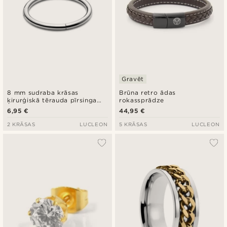
Gravēt
8 mm sudraba krāsas
Brūna retro ādas
ķirurģiskā tērauda pīrsinga
rokassprādze
gredzens
6,95 €
44,95 €
2 KRĀSAS
LUCLEON
5 KRĀSAS
LUCLEON