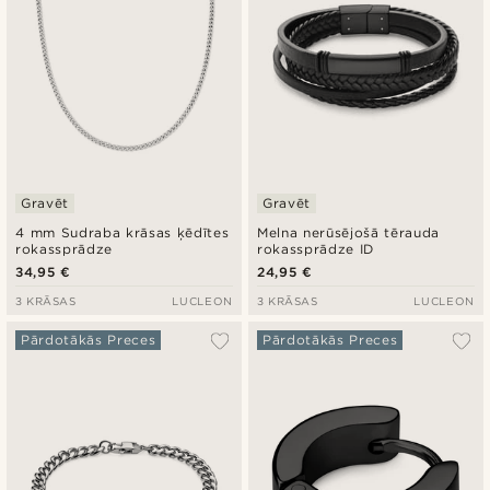
Gravēt
Gravēt
4 mm Sudraba krāsas ķēdītes
Melna nerūsējošā tērauda
rokassprādze
rokassprādze ID
34,95 €
24,95 €
3 KRĀSAS
LUCLEON
3 KRĀSAS
LUCLEON
Pārdotākās Preces
Pārdotākās Preces