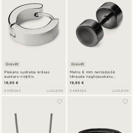
Gravēt
Gravēt
Plakans sudraba krāsas
Melns 6 mm nerūsējošā
auskars–riņķītis
tērauda nagliņauskaru
imitācija
19,95 €
19,95 €
5 KRĀSAS
LUCLEON
5 KRĀSAS
LUCLEON