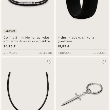
Gravēt
Collins 3 mm Melna, ap roku
Melns, klasisks silikona
aptinama ādas rokassprādze
gredzens
34,95 €
19,95 €
5 KRĀSAS
LUCLEON
5 KRĀSAS
LUCLEON