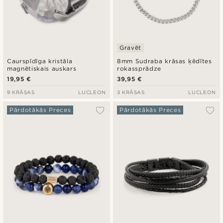
Gravēt
Caurspīdīga kristāla
8mm Sudraba krāsas ķēdītes
magnētiskais auskars
rokassprādze
19,95 €
39,95 €
9 KRĀSAS
LUCLEON
3 KRĀSAS
LUCLEON
Pārdotākās Preces
Pārdotākās Preces