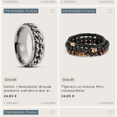
3 KRĀSAS
LUCLEON
3 KRĀSAS
LUCLEON
Pārdotākās Preces
Pārdotākās Preces
Gravēt
Gravēt
Sentio | Nerūsējošā tērauda
Tīģeracs un kokosa Miro
gredzens sudraba krāsā ar
rokassprādze
ķēdes dizainu
24,95 €
24,95 €
7 KRĀSAS
LUCLEON
LUCLEON
Pārdotākās Preces