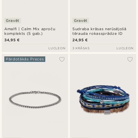
Gravēt
Gravēt
Amalfi | Calm Mix aproču
Sudraba krāsas nerūsējošā
komplekts (5 gab.)
tērauda rokassprādze ID
34,95 €
24,95 €
LUCLEON
3 KRĀSAS
LUCLEON
Pārdotākās Preces