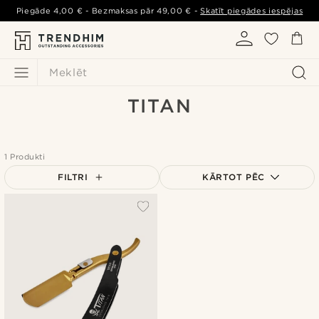
Piegāde
4,00 €
- Bezmaksas pār
49,00 €
-
Skatīt piegādes iespējas
Meklēt
TITAN
1 Produkti
FILTRI
KĀRTOT PĒC
Vispopulārākais
Jaunākais
Zemākā cena
Augstākā cena