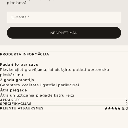
pieejams?
E-pasts *
INFORMĒT MANI
PRODUKTA INFORMĀCIJA
Padari to par savu
Pievienojiet gravējumu, lai piešķirtu patiesi personisku
pieskārienu
2 gadu garantija
Garantēta kvalitāte ilgstošai pārliecībai
Ātra piegāde
Ātra un uzticama piegāde katru reizi
APRAKSTS
SPECIFIKĀCIJAS
KLIENTU ATSAUKSMES
5.0