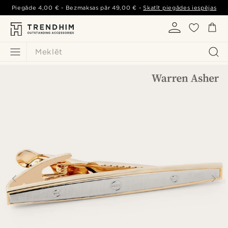
Piegāde
4,00 €
- Bezmaksas pār
49,00 €
-
Skatīt piegādes iespējas
Meklēt