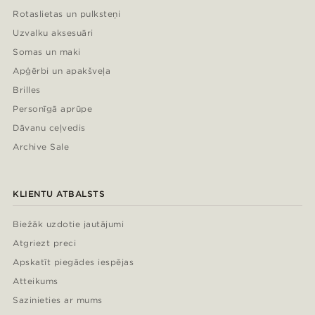
Rotaslietas un pulksteņi
Uzvalku aksesuāri
Somas un maki
Apģērbi un apakšveļa
Brilles
Personīgā aprūpe
Dāvanu ceļvedis
Archive Sale
KLIENTU ATBALSTS
Biežāk uzdotie jautājumi
Atgriezt preci
Apskatīt piegādes iespējas
Atteikums
Sazinieties ar mums