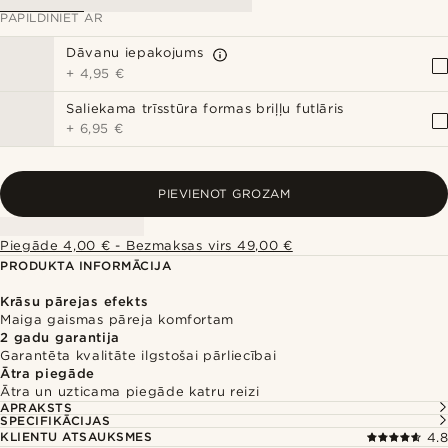
PAPILDINIET AR
Dāvanu iepakojums
+
4,95 €
Saliekama trīsstūra formas briļļu futlāris
+
6,95 €
PIEVIENOT GROZAM
Piegāde 4,00 € - Bezmaksas virs 49,00 €
PRODUKTA INFORMĀCIJA
Krāsu pārejas efekts
Maiga gaismas pāreja komfortam
2 gadu garantija
Garantēta kvalitāte ilgstošai pārliecībai
Ātra piegāde
Ātra un uzticama piegāde katru reizi
APRAKSTS
SPECIFIKĀCIJAS
KLIENTU ATSAUKSMES
4.8