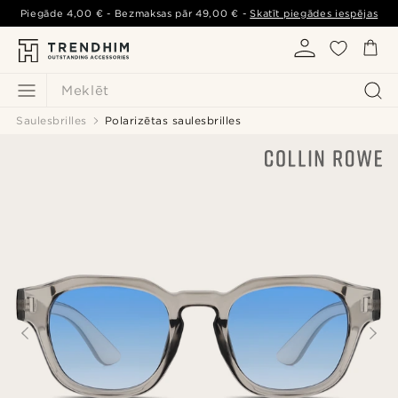
Piegāde
4,00 €
- Bezmaksas pār
49,00 €
-
Skatīt piegādes iespējas
Meklēt
Saulesbrilles
Polarizētas saulesbrilles