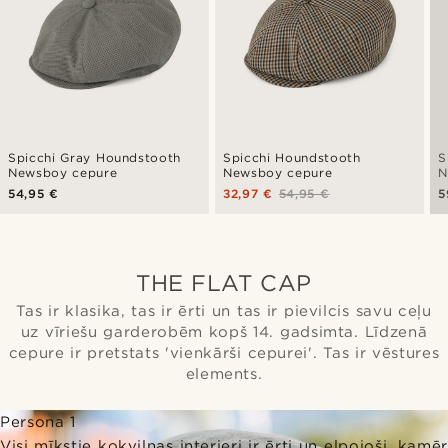
Spicchi Gray Houndstooth
Spicchi Houndstooth
S
Newsboy cepure
Newsboy cepure
N
54,95 €
32,97 €
54,95 €
5
THE FLAT CAP
Tas ir klasika, tas ir ērti un tas ir pievilcis savu ceļu
uz vīriešu garderobēm kopš 14. gadsimta. Līdzenā
cepure ir pretstats 'vienkārši cepurei'. Tas ir vēstures
elements.
Persona 1
Visi mīkstie kokvilnas interjeri ir ērti un elpojoši, kamēr