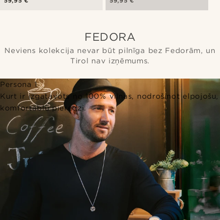
59,95 €
59,95 €
FEDORA
Neviens kolekcija nevar būt pilnīga bez Fedorām, un
Tirol nav izņēmums.
Persona 1
Kurt ir izgatavots no 100% vilnas, nodrošinot elpojošu,
komfortablu pieredzi.