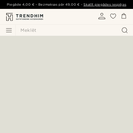
Piegāde
4,00 €
- Bezmaksas pār
49,00 €
-
Skatīt piegādes iespējas
Meklēt