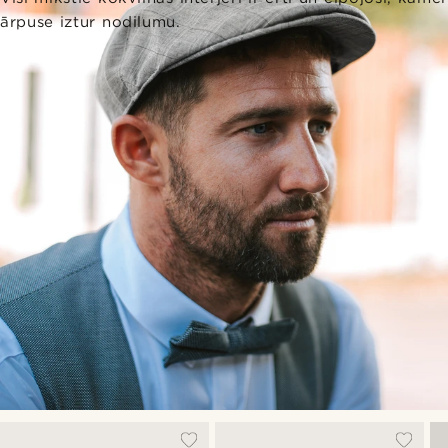
ārpuse iztur nodilumu.