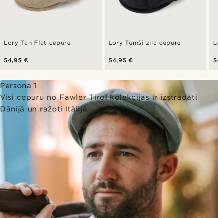
Lory Tan Flat cepure
Lory Tumši zila cepure
L
54,95 €
54,95 €
5
Persona 1
Visi cepuru no Fawler Tirol kolekcijas ir izstrādāti
Dānijā un ražoti Itālijā.