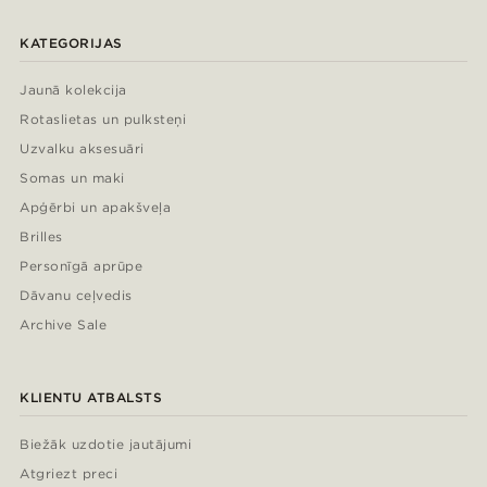
KATEGORIJAS
Jaunā kolekcija
Rotaslietas un pulksteņi
Uzvalku aksesuāri
Somas un maki
Apģērbi un apakšveļa
Brilles
Personīgā aprūpe
Dāvanu ceļvedis
Archive Sale
KLIENTU ATBALSTS
Biežāk uzdotie jautājumi
Atgriezt preci