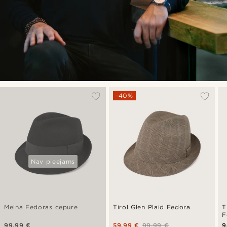
-40%
Nav pieejams
Melna Fedoras cepure
Tirol Glen Plaid Fedora
T
F
99,99 €
59,99 €
99,99 €
9