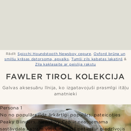
Rādīt
Spicchi Houndstooth Newsboy cepure
,
Oxford brūna un
smilšu krāsas datorsoma, apvalks
,
Tumši zils kabatas lakatiņš
&
Zila kaklasaite ar peislija rakstu
FAWLER TIROL KOLEKCIJA
Galvas aksesuāru līnija, ko izgatavojuši prasmīgi itāļu
amatnieki
Persona 1
No no populārs līdz ārkārtīgi populārs, pateicoties
Peaky Blinders, Newsboy Cap ir neatņemama
sastāvdaļa katram vīrietim, kurš patiesi ir piedzīvojis