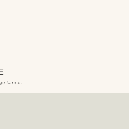
E
age šarmu.