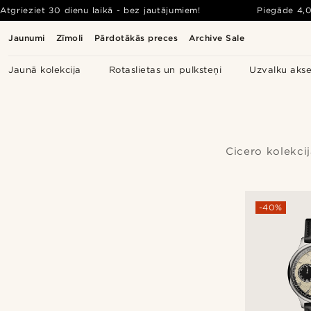
Atgrieziet 30 dienu laikā - bez jautājumiem!
Piegāde
4,
Jaunumi
Zīmoli
Pārdotākās preces
Archive Sale
Jaunā kolekcija
Rotaslietas un pulksteņi
Uzvalku akse
Cicero kolekci
-40%