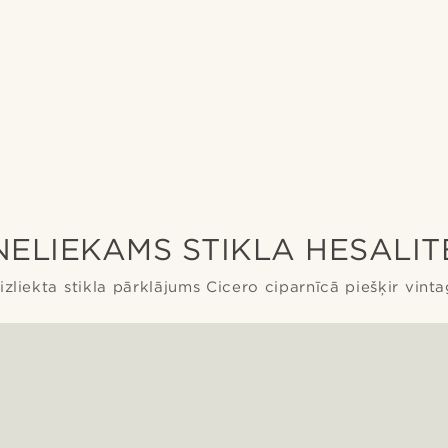
NELIEKAMS STIKLA HESALIT
izliekta stikla pārklājums Cicero ciparnīcā piešķir vint