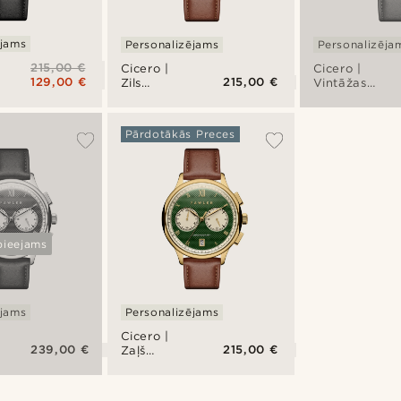
ējams
Personalizējams
Personalizēja
215,00 €
Cicero |
Cicero |
129,00 €
215,00 €
Zils
Vintāžas
vintāžas
stila
stila
pulkstenis-
pulkstenis-
hronogrāfs,
Pārdotākās Preces
hronogrāfs
rozā zelta
krāsa,
ierobežota
tirāža
pieejams
ējams
Personalizējams
Cicero |
239,00 €
215,00 €
Zaļš
vintāžas
stila
pulkstenis-