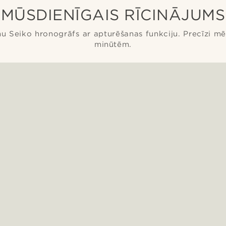
hronogrāfs
MŪSDIENĪGAIS RĪCINĀJUMS
 Seiko hronogrāfs ar apturēšanas funkciju. Precīzi mēr
minūtēm.