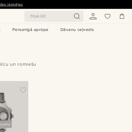
des iespējas
Meklēt
s
Personīgā aprūpe
Dāvanu ceļvedis
nīcu un romiešu
ejams