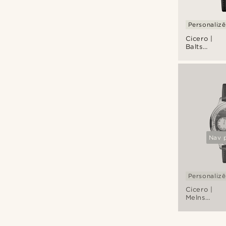
Personaliz
Cicero |
Balts
vintāžas
stila
pulkstenis-
hronogrāfs
Nav 
Personaliz
Cicero |
Melns
vintāžas
stila
pulkstenis-