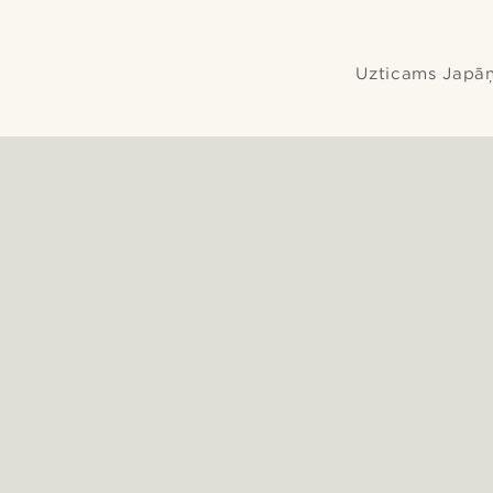
hronogrāfs
Uzticams Japāņu