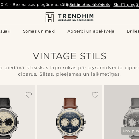
00 €
-
Bezmaksas piegāde pasūtījumiem virs
Sazinieties ar mums
49,00 €
-
Skatīt piegā
suāri
Somas un maki
Apģērbi un apakšveļa
Brille
VINTAGE STILS
ja piedāvā klasiskas lapu rokas pār pyramidveida cipar
ciparus. Siltas, pieejamas un laikmetīgas.
Nav pie