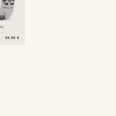
ms
34,95 €