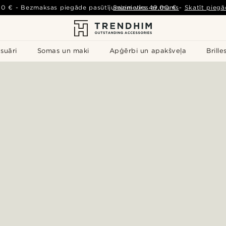
00 €
-
Bezmaksas piegāde pasūtījumiem virs
Sazinieties ar mums
49,00 €
-
Skatīt piegā
suāri
Somas un maki
Apģērbi un apakšveļa
Brille