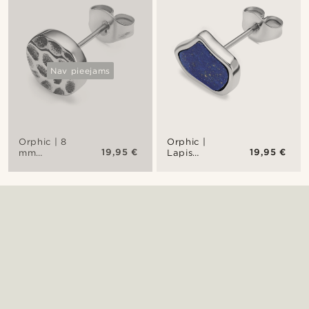
rokassprādze
krāsā, ar
sudraba
melno
krāsā
cirkoniju un
kaluma
efektu
Nav pieejams
Orphic | 8
Orphic |
19,95 €
19,95 €
mm
Lapis
Nerūsējošā
Lazuli
tērauda
nagliņauskars
nagliņauskars
sudraba
krāsā, ar
kaluma
efektu