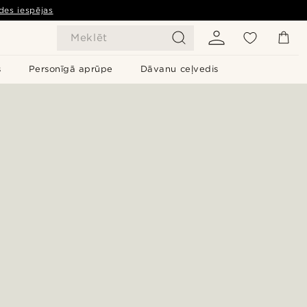
des iespējas
Meklēt
s
Personīgā aprūpe
Dāvanu ceļvedis