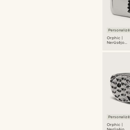
Personaliz
Orphic |
Nerūsējošā
tērauda
kvadrāta
formas
zīmoggred
sudraba
krāsā ar
cirkoniju
Volcanic
Personaliz
Orphic |
Nerūsējošā