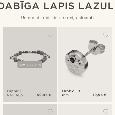
DABĪGA LAPIS LAZUL
Un melni kubiskie cirkonija akcenti
Nav pieejams
Orphic |
Orphic | 8
59,95 €
19,95 €
Nerūsējošā
mm
tērauda
Nerūsējošā
un lapis
tērauda
lazuli
nagliņauskars
akmens
sudraba