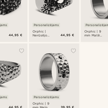
ējams
Personalizējams
Personalizēja
Orphic |
Orphic | 9
44,95 €
44,95 €
Nerūsējošā
mm Matēts
tērauda
sudraba
zīmoggredzens
krāsas
sudraba
nerūsējošā
zens
krāsā ar
tērauda
cirkoniju
gredzens
Volcanic
ar kaluma
efektu
ējams
Personalizējams
Orphic | 9
44,95 €
39,95 €
mm Melnā