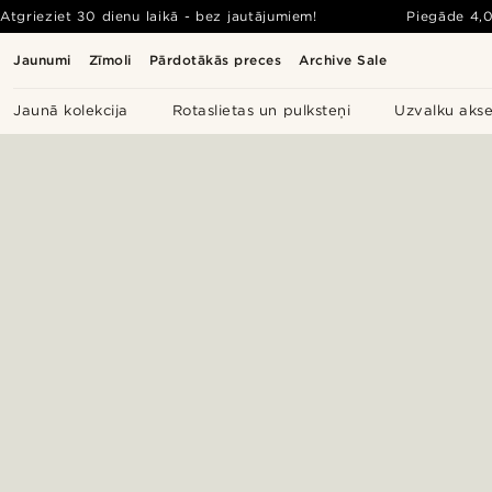
Atgrieziet 30 dienu laikā - bez jautājumiem!
Piegāde
4,
Jaunumi
Zīmoli
Pārdotākās preces
Archive Sale
Jaunā kolekcija
Rotaslietas un pulksteņi
Uzvalku akse