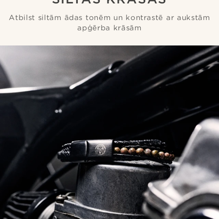
Atbilst siltām ādas tonēm un kontrastē ar aukstām
apģērba krāsām