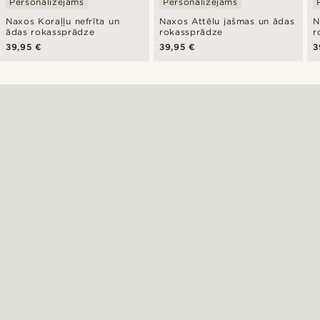
Personalizējams
Personalizējams
Naxos Koraļļu nefrīta un
Naxos Attēlu jašmas un ādas
N
ādas rokassprādze
rokassprādze
r
39,95 €
39,95 €
3