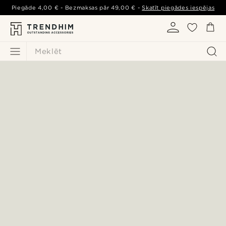
Piegāde
4,00 €
- Bezmaksas pār
49,00 €
-
Skatīt piegādes iespējas
Meklēt