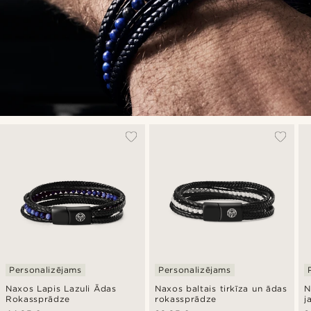
Personalizējams
Personalizējams
Naxos Lapis Lazuli Ādas
Naxos baltais tirkīza un ādas
N
Rokassprādze
rokassprādze
j