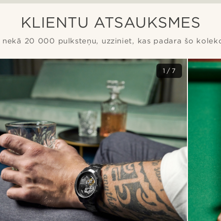
KLIENTU ATSAUKSMES
 nekā 20 000 pulksteņu, uzziniet, kas padara šo kolekci
1/7