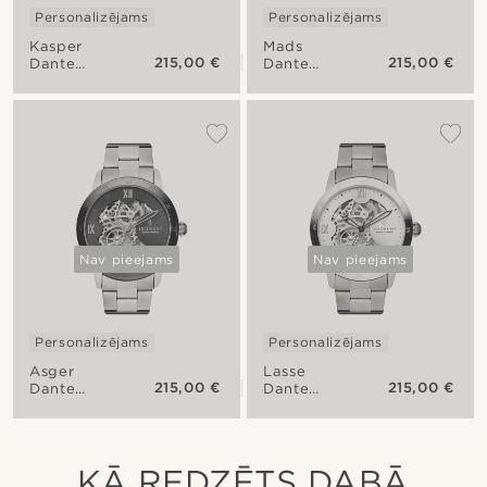
Personalizējams
Personalizējams
Kasper
Mads
215,00 €
215,00 €
Dante
Dante
pulkstenis
Pulkstenis
V1
V1
Nav pieejams
Nav pieejams
Personalizējams
Personalizējams
Asger
Lasse
215,00 €
215,00 €
Dante
Dante
pulkstenisV1
pulkstenis
V1
KĀ REDZĒTS DABĀ