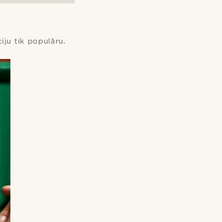
ju tik populāru.
2/7