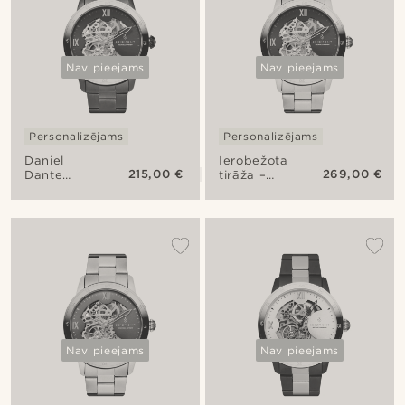
Nav pieejams
Nav pieejams
Personalizējams
Personalizējams
Daniel
Ierobežota
215,00 €
269,00 €
Dante
tirāža –
pulkstenis
Niklas
V1
Dante
pulkstenis
Nav pieejams
Nav pieejams