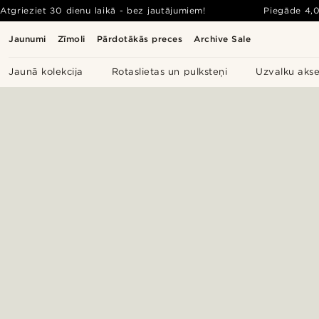
Atgrieziet 30 dienu laikā - bez jautājumiem!
Piegāde
4,
Jaunumi
Zīmoli
Pārdotākās preces
Archive Sale
Jaunā kolekcija
Rotaslietas un pulksteņi
Uzvalku akse