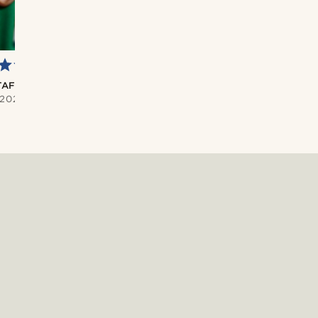
AUGSTĀKĀ VĒRTĒJUMA PAR
KVALITĀTI
TAF
VALERIE
/2020
Tas ir dārgakmens. Ļoti skaists un
10/13/2019
labi izgatavots. Izcilā kvalitāte par
cenu, kas ir zemāka, nekā tai būtu
jābūt. Tas būs lielisks dāvana.