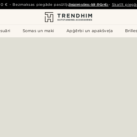
00 €
-
Bezmaksas piegāde pasūtījumiem virs
Sazinieties ar mums
49,00 €
-
Skatīt piegā
suāri
Somas un maki
Apģērbi un apakšveļa
Brille