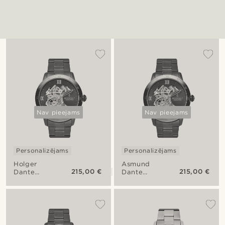
Nav pieejams
Nav pieejams
Personalizējams
Personalizējams
Holger
Asmund
215,00 €
215,00 €
Dante
Dante
pulkstenis
pulkstenis
V1
V1