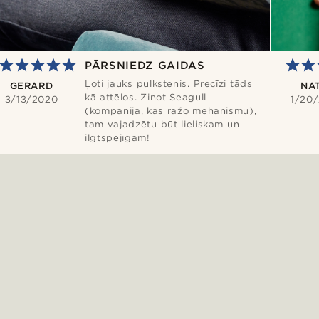
PĀRSNIEDZ GAIDAS
Ļoti jauks pulkstenis. Precīzi tāds
GERARD
NA
kā attēlos. Zinot Seagull
3/13/2020
1/20
(kompānija, kas ražo mehānismu),
tam vajadzētu būt lieliskam un
ilgtspējīgam!