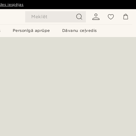
des iespējas
Meklēt
s
Personīgā aprūpe
Dāvanu ceļvedis