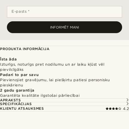
E-pasts *
INFORMĒT MANI
PRODUKTA INFORMĀCIJA
Īsta āda
Izturīgs, noturīgs pret nodilumu un ar laiku kļūst vēl
pievilcīgāks
Padari to par savu
Pievienojiet gravējumu, lai piešķirtu patiesi personisku
pieskārienu
2 gadu garantija
Garantēta kvalitāte ilgstošai pārliecībai
APRAKSTS
SPECIFIKĀCIJAS
KLIENTU ATSAUKSMES
4.2