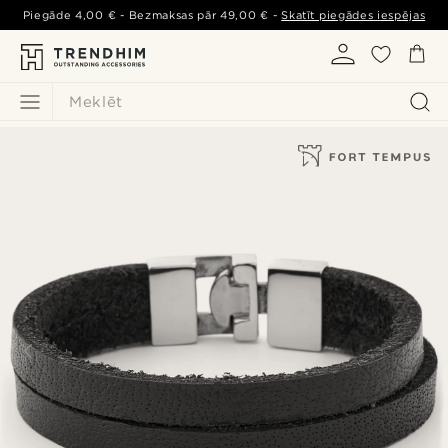
Piegāde
4,00 €
- Bezmaksas pār
49,00 €
-
Skatīt piegādes iespējas
Meklēt