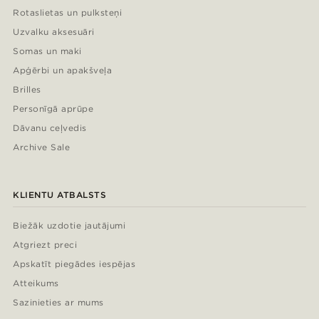
Rotaslietas un pulksteņi
Uzvalku aksesuāri
Somas un maki
Apģērbi un apakšveļa
Brilles
Personīgā aprūpe
Dāvanu ceļvedis
Archive Sale
KLIENTU ATBALSTS
Biežāk uzdotie jautājumi
Atgriezt preci
Apskatīt piegādes iespējas
Atteikums
Sazinieties ar mums