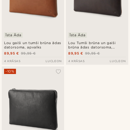
Īsta Āda
Īsta Āda
Lou gaiši un tumši brūna ādas
Lou Tumši brūna un gaiši
datorsoma, apvalks
brūna ādas datorsoma,
apvalks
89,95 €
99,95 €
89,95 €
99,95 €
4 KRĀSAS
LUCLEON
4 KRĀSAS
LUCLEON
-10%