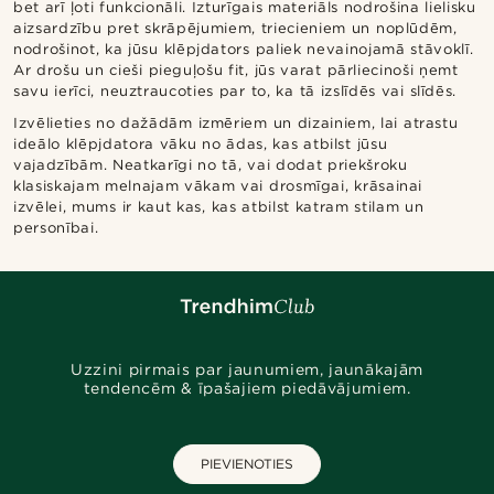
bet arī ļoti funkcionāli. Izturīgais materiāls nodrošina lielisku
aizsardzību pret skrāpējumiem, triecieniem un noplūdēm,
nodrošinot, ka jūsu klēpjdators paliek nevainojamā stāvoklī.
Ar drošu un cieši pieguļošu fit, jūs varat pārliecinoši ņemt
savu ierīci, neuztraucoties par to, ka tā izslīdēs vai slīdēs.
Izvēlieties no dažādām izmēriem un dizainiem, lai atrastu
ideālo klēpjdatora vāku no ādas, kas atbilst jūsu
vajadzībām. Neatkarīgi no tā, vai dodat priekšroku
klasiskajam melnajam vākam vai drosmīgai, krāsainai
izvēlei, mums ir kaut kas, kas atbilst katram stilam un
personībai.
Uzzini pirmais par jaunumiem, jaunākajām
tendencēm & īpašajiem piedāvājumiem.
PIEVIENOTIES