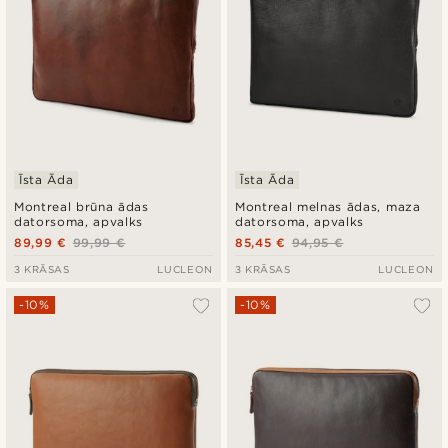
Īsta Āda
Īsta Āda
Montreal brūna ādas
Montreal melnas ādas, maza
datorsoma, apvalks
datorsoma, apvalks
89,99 €
99,99 €
85,45 €
94,95 €
3 KRĀSAS
LUCLEON
3 KRĀSAS
LUCLEON
-10%
-10%