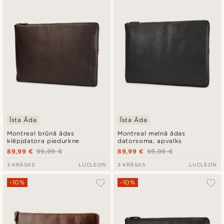
Jaunākais
Zemākā cena
Augstākā cena
Īsta Āda
Īsta Āda
Montreal brūnā ādas
Montreal melnā ādas
klēpjdatora piedurkne
datorsoma, apvalks
89,99 €
99,99 €
89,99 €
99,99 €
3 KRĀSAS
LUCLEON
3 KRĀSAS
LUCLEON
-10%
-10%