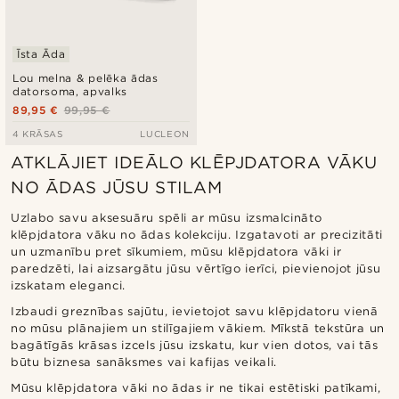
Īsta Āda
Lou melna & pelēka ādas
datorsoma, apvalks
89,95 €
99,95 €
4 KRĀSAS
LUCLEON
ATKLĀJIET IDEĀLO KLĒPJDATORA VĀKU
NO ĀDAS JŪSU STILAM
Uzlabo savu aksesuāru spēli ar mūsu izsmalcināto
klēpjdatora vāku no ādas kolekciju. Izgatavoti ar precizitāti
un uzmanību pret sīkumiem, mūsu klēpjdatora vāki ir
paredzēti, lai aizsargātu jūsu vērtīgo ierīci, pievienojot jūsu
izskatam eleganci.
Izbaudi greznības sajūtu, ievietojot savu klēpjdatoru vienā
no mūsu plānajiem un stilīgajiem vākiem. Mīkstā tekstūra un
bagātīgās krāsas izcels jūsu izskatu, kur vien dotos, vai tās
būtu biznesa sanāksmes vai kafijas veikali.
Mūsu klēpjdatora vāki no ādas ir ne tikai estētiski patīkami,