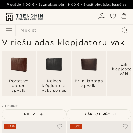
Piegāde
4,00 €
- Bezmaksas pār
49,00 €
-
Skatīt piegādes iespējas
Meklēt
Vīriešu ādas klēpjdatoru vāki
Zili
klēpjdato
vāki
Portatīvo
Melnas
Brūni laptopa
datoru
klēpjdatora
apvalki
apvalki
vāku somas
7 Produkti
FILTRI
KĀRTOT PĒC
Vispopulārākais
-10%
-10%