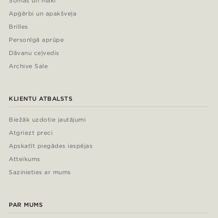
Somas un maki
Apģērbi un apakšveļa
Brilles
Personīgā aprūpe
Dāvanu ceļvedis
Archive Sale
KLIENTU ATBALSTS
Biežāk uzdotie jautājumi
Atgriezt preci
Apskatīt piegādes iespējas
Atteikums
Sazinieties ar mums
PAR MUMS