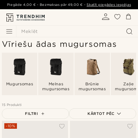
Piegāde
4,00 €
- Bezmaksas pār
49,00 €
-
Skatīt piegādes iespējas
Meklēt
Vīriešu ādas mugursomas
Mugursomas
Melnas
Brūnie
Zaļie
mugursomas
mugursomas
mugursom
15 Produkti
FILTRI
KĀRTOT PĒC
Vispopulārākais
-10%
Jaunākais