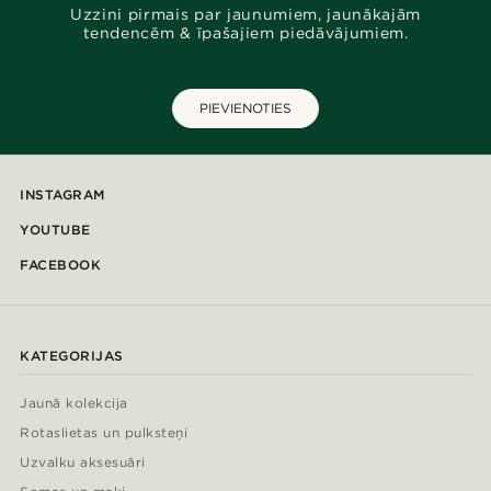
Uzzini pirmais par jaunumiem, jaunākajām
tendencēm & īpašajiem piedāvājumiem.
PIEVIENOTIES
INSTAGRAM
YOUTUBE
FACEBOOK
KATEGORIJAS
Jaunā kolekcija
Rotaslietas un pulksteņi
Uzvalku aksesuāri