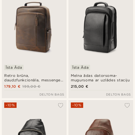
Zemākā cena
Augstākā cena
Īsta Āda
Īsta Āda
Retro brūna,
Melna ādas datorsoma-
daudzfunkcionāla, messenger
mugursoma ar uzlādes staciju
tipa ādas datorsoma
179,10 €
199,00 €
215,00 €
DELTON BAGS
DELTON BAGS
-10%
-10%