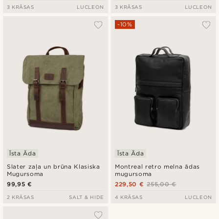
3 KRĀSAS
LUCLEON
3 KRĀSAS
LUCLEON
-10%
Īsta Āda
Īsta Āda
Slater zaļa un brūna Klasiska
Montreal retro melna ādas
Mugursoma
mugursoma
99,95 €
229,50 €
255,00 €
2 KRĀSAS
SALT & HIDE
4 KRĀSAS
LUCLEON