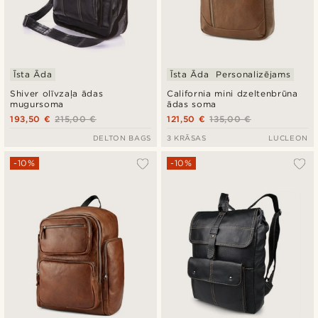
Īsta Āda
Īsta Āda
Personalizējams
Shiver olīvzaļa ādas
California mini dzeltenbrūna
mugursoma
ādas soma
193,50 €
215,00 €
121,50 €
135,00 €
DELTON BAGS
3 KRĀSAS
LUCLEON
-10%
-10%