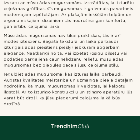
izskatu ar mūsu ādas mugursomām. Izstrādātas, lai izturētu
ceļošanas grūtības, šīs mugursomas ir galvenais pavadonis
modernajam izpētotājam. Ar plašajām iekšējām telpām un
ergonomiskajiem dizainiem tās nodrošina gan komfortu,
gan ērtību ceļojuma laikā.
Mūsu ādas mugursomas nav tikai praktiskas; tās ir arī
modes izteiciens. Bagātā tekstūra un laika pārbaudi
izturīgais ādas piesitiens piešķir jebkuram apģērbam
elegance. Neatkarīgi no tā, vai izpētāt rosīgu pilsētu vai
dodaties pārgājienā caur nelīdzenu reljefu, mūsu ādas
mugursomas bez piepūles pacels jūsu ceļojuma stilu.
Ieguldiet ādas mugursomā, kas izturēs laika pārbaudi.
Augstas kvalitātes meistarība un uzmanīga pieeja detaļām
nodrošina, ka mūsu mugursomas ir veidotas, lai kalpotu
ilgstoši. Ar to izturīgo konstrukciju un stingro aparatūru jūs
varat būt droši, ka jūsu piederumi ceļojuma laikā būs
drošībā.