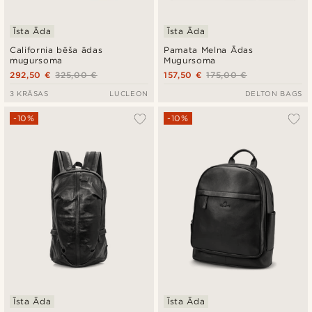
Īsta Āda
Īsta Āda
California bēša ādas
Pamata Melna Ādas
mugursoma
Mugursoma
292,50 €
325,00 €
157,50 €
175,00 €
3 KRĀSAS
LUCLEON
DELTON BAGS
-10%
-10%
Īsta Āda
Īsta Āda