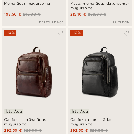
Melna ādas mugursoma
Maza, melna ādas datorsoma-
mugursoma
193,50 €
215,00 €
215,10 €
239,00 €
DELTON BAGS
LUCLEON
-10%
-10%
Īsta Āda
Īsta Āda
California brūna ādas
California melna ādas
mugursoma
mugursoma
292,50 €
325,00 €
292,50 €
325,00 €