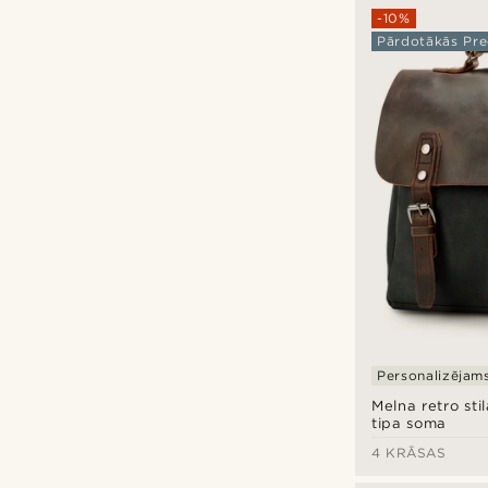
Personalizācijas veidi
-10%
Pārdotākās Pre
Gravējums
(7)
Personalizējam
Melna retro st
tipa soma
4 KRĀSAS