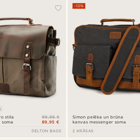
-10%
s
99,95 €
o stila
Simon pelēka un brūna
89,95 €
a soma
kanvas messenger soma
DELTON BAGS
2 KRĀSAS