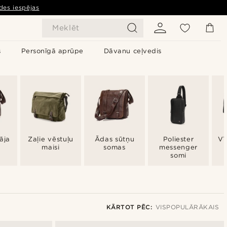
des iespējas
Meklēt
s
Personīgā aprūpe
Dāvanu ceļvedis
tāja
Zaļie vēstuļu
Ādas sūtņu
Poliester
Vī
maisi
somas
messenger
somi
KĀRTOT PĒC:
VISPOPULĀRĀKAIS