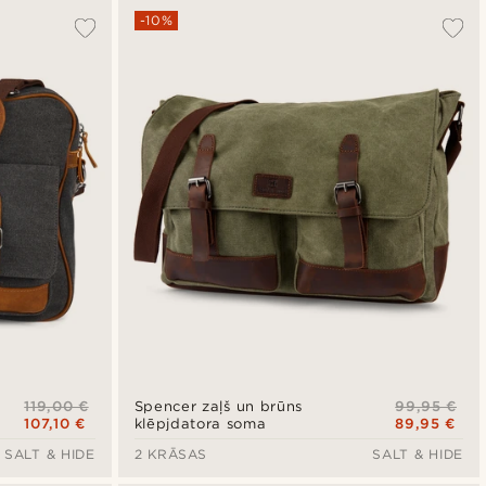
-10%
119,00 €
99,95 €
Spencer zaļš un brūns
107,10 €
89,95 €
klēpjdatora soma
SALT & HIDE
2 KRĀSAS
SALT & HIDE