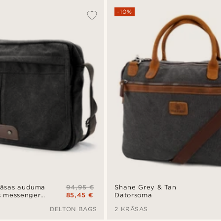
-10%
94,95 €
krāsas auduma
Shane Grey & Tan
85,45 €
s messenger
Datorsoma
DELTON BAGS
2 KRĀSAS