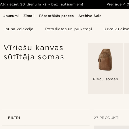
Atgrieziet 30 dienu laikā - bez jautājumiem!
Piegāde
4,
Jaunumi
Zīmoli
Pārdotākās preces
Archive Sale
Jaunā kolekcija
Rotaslietas un pulksteņi
Uzvalku akse
Vīriešu kanvas
sūtītāja somas
Plecu somas
FILTRI
27 PRODUKTI