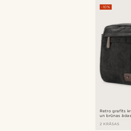
-10%
Retro grafīts 
un brūnas āda
tipa soma
2 KRĀSAS