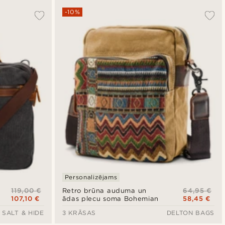
-10%
Personalizējams
119,00 €
64,95 €
Retro brūna auduma un
107,10 €
58,45 €
ādas plecu soma Bohemian
SALT & HIDE
3 KRĀSAS
DELTON BAGS