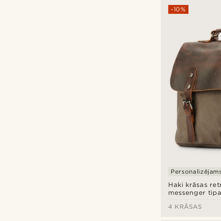
-10%
Personalizējam
Haki krāsas retr
messenger tip
4 KRĀSAS