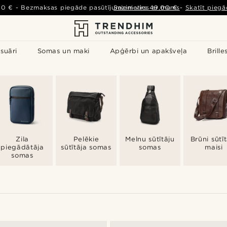
00 €
-
Bezmaksas piegāde pasūtījumiem virs
Sazinieties ar mums
49,00 €
-
Skatīt piegā
suāri
Somas un maki
Apģērbi un apakšveļa
Brille
Zila
Pelēkie
Melnu sūtītāju
Brūni sūtī
piegādātāja
sūtītāja somas
somas
maisi
somas