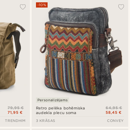
-10%
Personalizējams
79,95 €
64,95 €
Retro pelēka bohēmiska
71,95 €
58,45 €
audekla plecu soma
TRENDHIM
3 KRĀSAS
CONVEY