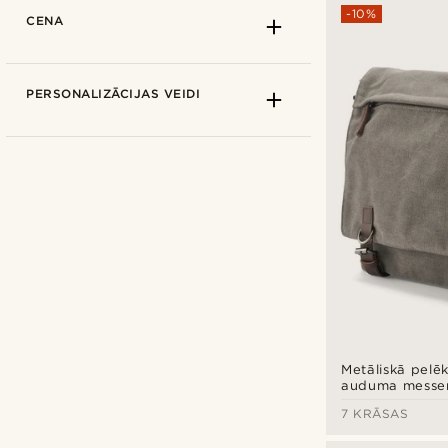
-10%
CENA
PERSONALIZĀCIJAS VEIDI
Convey
(4)
Delton Bags
(9)
Salt & Hide
(9)
Metāliskā pelē
auduma messen
Trendhim
(5)
soma
7 KRĀSAS