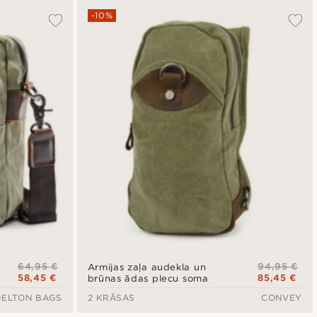
-10%
64,95 €
94,95 €
Armijas zaļa audekla un
58,45 €
85,45 €
brūnas ādas plecu soma
DELTON BAGS
2 KRĀSAS
CONVEY