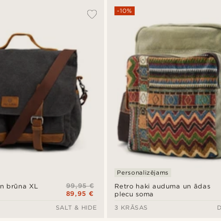
-10%
Personalizējams
99,95 €
un brūna XL
Retro haki auduma un ādas
89,95 €
plecu soma
SALT & HIDE
3 KRĀSAS