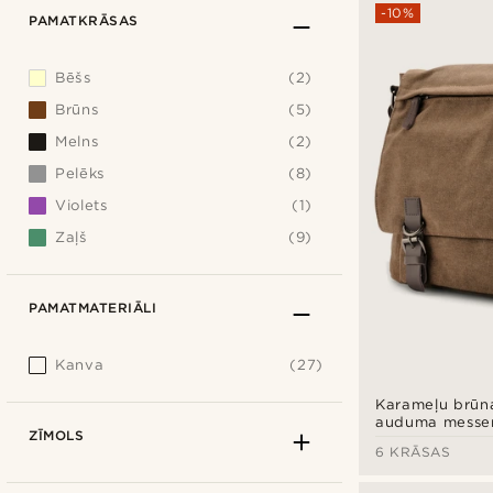
-10%
PAMATKRĀSAS
Bēšs
(2)
Brūns
(5)
Melns
(2)
Pelēks
(8)
Violets
(1)
Zaļš
(9)
PAMATMATERIĀLI
Kanva
(27)
Karameļu brūna
auduma messen
ZĪMOLS
soma
6 KRĀSAS