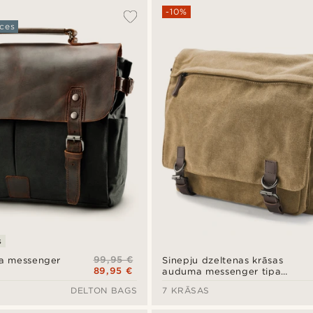
-10%
ces
s
99,95 €
ila messenger
Sinepju dzeltenas krāsas
89,95 €
auduma messenger tipa
soma
DELTON BAGS
7 KRĀSAS