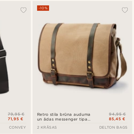
-10%
79,95 €
94,95 €
Retro stila brūna auduma
71,95 €
85,45 €
un ādas messenger tipa
soma
CONVEY
2 KRĀSAS
DELTON BAGS