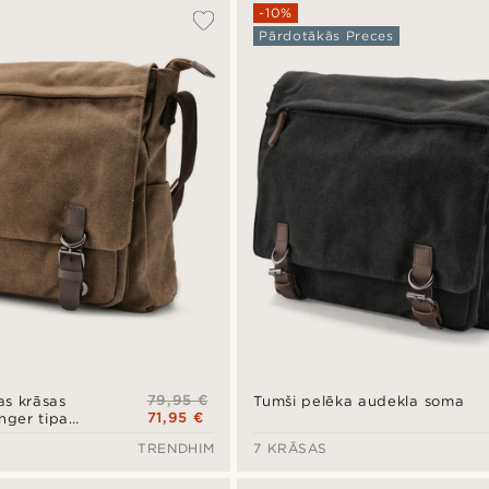
-10%
Pārdotākās Preces
79,95 €
s krāsas
Tumši pelēka audekla soma
71,95 €
ger tipa
TRENDHIM
7 KRĀSAS