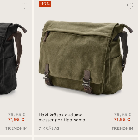
Vispopulārākais
-10%
Jaunākais
Zemākā cena
Augstākā cena
79,95 €
79,95 €
Haki krāsas auduma
71,95 €
71,95 €
messenger tipa soma
TRENDHIM
7 KRĀSAS
TRENDHIM