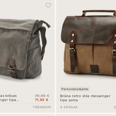
Personalizējams
79,95 €
kas krāsas
Brūna retro stila messenger
71,95 €
ger tipa
tipa soma
TRENDHIM
4 KRĀSAS