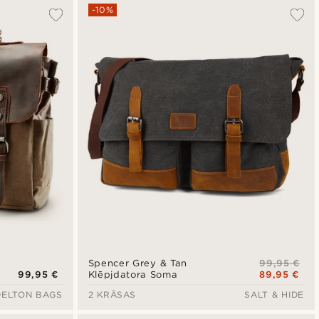
-10%
99,95 €
Spencer Grey & Tan
99,95 €
89,95 €
Klēpjdatora Soma
DELTON BAGS
2 KRĀSAS
SALT & HIDE