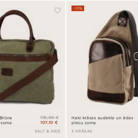
-10%
119,00 €
 Brūna
Haki krāsas audekla un ādas
107,10 €
orsoma
plecu soma
SALT & HIDE
3 KRĀSAS