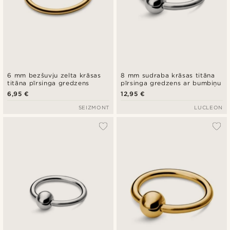
6 mm bezšuvju zelta krāsas
8 mm sudraba krāsas titāna
titāna pīrsinga gredzens
pīrsinga gredzens ar bumbiņu
6,95 €
12,95 €
SEIZMONT
LUCLEON