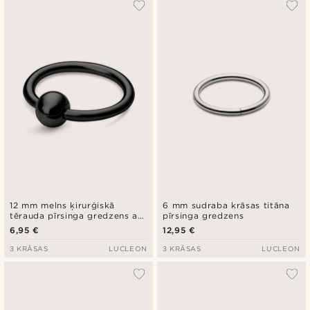
12 mm melns ķirurģiskā
6 mm sudraba krāsas titāna
tērauda pīrsinga gredzens ar
pīrsinga gredzens
bumbiņu
6,95 €
12,95 €
3 KRĀSAS
LUCLEON
3 KRĀSAS
LUCLEON