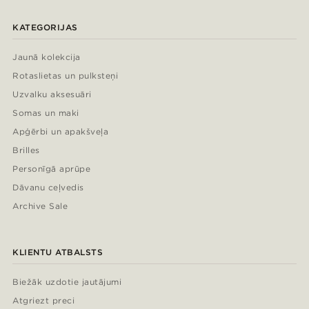
KATEGORIJAS
Jaunā kolekcija
Rotaslietas un pulksteņi
Uzvalku aksesuāri
Somas un maki
Apģērbi un apakšveļa
Brilles
Personīgā aprūpe
Dāvanu ceļvedis
Archive Sale
KLIENTU ATBALSTS
Biežāk uzdotie jautājumi
Atgriezt preci