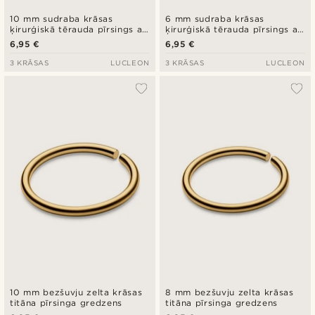
10 mm sudraba krāsas
6 mm sudraba krāsas
ķirurģiskā tērauda pīrsings ar
ķirurģiskā tērauda pīrsings ar
bumbiņu
bumbiņu
6,95 €
6,95 €
3 KRĀSAS
LUCLEON
3 KRĀSAS
LUCLEON
10 mm bezšuvju zelta krāsas
8 mm bezšuvju zelta krāsas
titāna pīrsinga gredzens
titāna pīrsinga gredzens