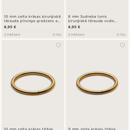
10 mm zelta krāsas ķirurģiskā
8 mm Sudraba tonis
tērauda pīrsinga gredzens ar
ķirurģiskā tērauda ovāls
dzeloņiem
pīrsinga gredzens
8,95 €
8,95 €
3 KRĀSAS
OTSU
3 KRĀSAS
OTSU
10 mm zelta krāsas titāna
9 mm zelta krāsas titāna