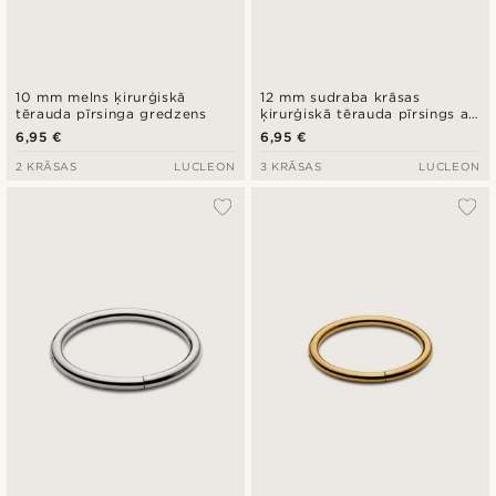
10 mm melns ķirurģiskā
12 mm sudraba krāsas
tērauda pīrsinga gredzens
ķirurģiskā tērauda pīrsings ar
bumbiņu
6,95 €
6,95 €
2 KRĀSAS
LUCLEON
3 KRĀSAS
LUCLEON