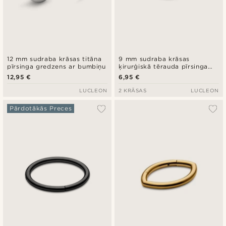
12 mm sudraba krāsas titāna
9 mm sudraba krāsas
pīrsinga gredzens ar bumbiņu
ķirurģiskā tērauda pīrsinga
gredzens
12,95 €
6,95 €
LUCLEON
2 KRĀSAS
LUCLEON
Pārdotākās Preces