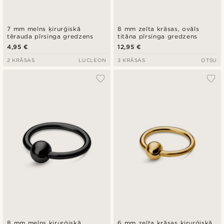
7 mm melns ķirurģiskā
8 mm zelta krāsas, ovāls
tērauda pīrsinga gredzens
titāna pīrsinga gredzens
4,95 €
12,95 €
2 KRĀSAS
LUCLEON
3 KRĀSAS
OTSU
8 mm melns ķirurģiskā
6 mm zelta krāsas ķirurģiskā