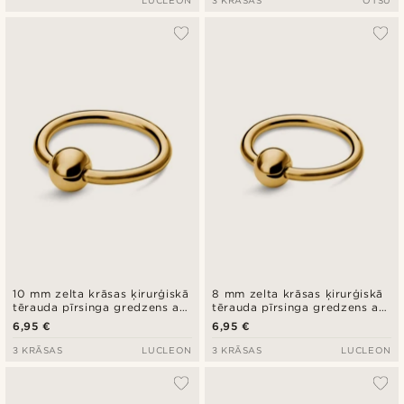
LUCLEON
3 KRĀSAS
OTSU
10 mm zelta krāsas ķirurģiskā
8 mm zelta krāsas ķirurģiskā
tērauda pīrsinga gredzens ar
tērauda pīrsinga gredzens ar
bumbiņu
bumbiņu
6,95 €
6,95 €
3 KRĀSAS
LUCLEON
3 KRĀSAS
LUCLEON