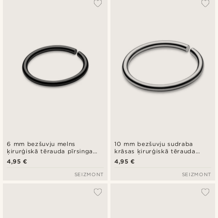
6 mm bezšuvju melns
10 mm bezšuvju sudraba
ķirurģiskā tērauda pīrsinga
krāsas ķirurģiskā tērauda
gredzens
pīrsinga gredzens
4,95 €
4,95 €
SEIZMONT
SEIZMONT