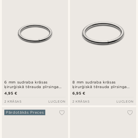
Jaunākais
Zemākā cena
Augstākā cena
6 mm sudraba krāsas
8 mm sudraba krāsas
ķirurģiskā tērauda pīrsinga
ķirurģiskā tērauda pīrsinga
gredzens
gredzens
4,95 €
6,95 €
2 KRĀSAS
LUCLEON
2 KRĀSAS
LUCLEON
Pārdotākās Preces