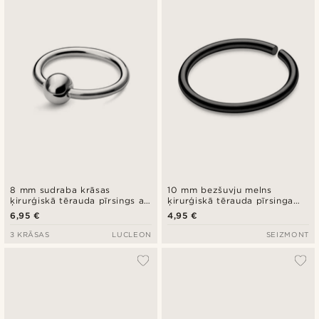
8 mm sudraba krāsas
10 mm bezšuvju melns
ķirurģiskā tērauda pīrsings ar
ķirurģiskā tērauda pīrsinga
bumbiņu
gredzens
6,95 €
4,95 €
3 KRĀSAS
LUCLEON
SEIZMONT