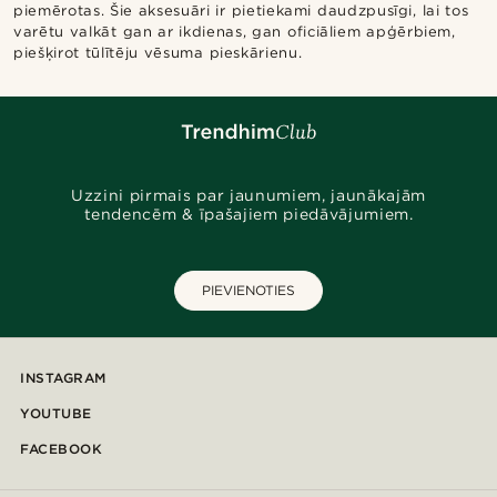
piemērotas. Šie aksesuāri ir pietiekami daudzpusīgi, lai tos
varētu valkāt gan ar ikdienas, gan oficiāliem apģērbiem,
piešķirot tūlītēju vēsuma pieskārienu.
Uzzini pirmais par jaunumiem, jaunākajām
tendencēm & īpašajiem piedāvājumiem.
PIEVIENOTIES
INSTAGRAM
YOUTUBE
FACEBOOK