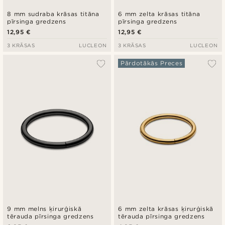
8 mm sudraba krāsas titāna
6 mm zelta krāsas titāna
pīrsinga gredzens
pīrsinga gredzens
12,95 €
12,95 €
3 KRĀSAS
LUCLEON
3 KRĀSAS
LUCLEON
Pārdotākās Preces
9 mm melns ķirurģiskā
6 mm zelta krāsas ķirurģiskā
tērauda pīrsinga gredzens
tērauda pīrsinga gredzens