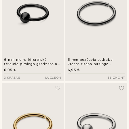
6 mm melns ķirurģiskā
6 mm bezšuvju sudraba
tērauda pīrsinga gredzens ar
krāsas titāna pīrsinga
bumbiņu
gredzens
6,95 €
6,95 €
3 KRĀSAS
LUCLEON
SEIZMONT