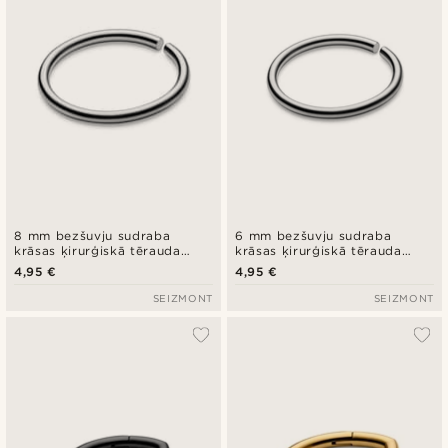
8 mm bezšuvju sudraba
6 mm bezšuvju sudraba
krāsas ķirurģiskā tērauda
krāsas ķirurģiskā tērauda
pīrsinga gredzens
pīrsinga gredzens
4,95 €
4,95 €
SEIZMONT
SEIZMONT