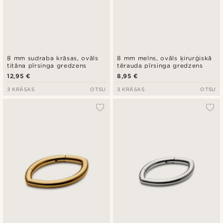
8 mm sudraba krāsas, ovāls
8 mm melns, ovāls ķirurģiskā
titāna pīrsinga gredzens
tērauda pīrsinga gredzens
12,95 €
8,95 €
3 KRĀSAS
OTSU
3 KRĀSAS
OTSU