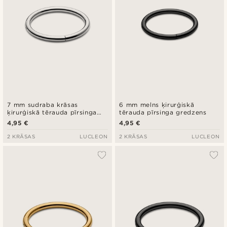
7 mm sudraba krāsas
6 mm melns ķirurģiskā
ķirurģiskā tērauda pīrsinga
tērauda pīrsinga gredzens
gredzens
4,95 €
4,95 €
2 KRĀSAS
LUCLEON
2 KRĀSAS
LUCLEON