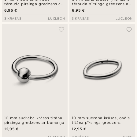
tērauda pīrsinga gredzens ar
tērauda pīrsinga gredzens ar
bumbiņu
bumbiņu
6,95 €
6,95 €
3 KRĀSAS
LUCLEON
3 KRĀSAS
LUCLEON
10 mm sudraba krāsas titāna
10 mm sudraba krāsas, ovāls
pīrsinga gredzens ar bumbiņu
titāna pīrsinga gredzens
12,95 €
12,95 €