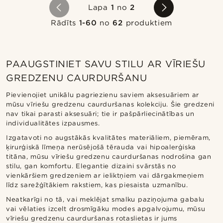
Lapa
1
no
2
Rādīts
1-60
no
62
produktiem
PAAUGSTINIET SAVU STILU AR VĪRIEŠU
GREDZENU CAURDURŠANU
Pievienojiet unikālu pagriezienu saviem aksesuāriem ar
mūsu vīriešu gredzenu caurduršanas kolekciju. Šie gredzeni
nav tikai parasti aksesuāri; tie ir pašpārliecinātības un
individualitātes izpausmes.
Izgatavoti no augstākās kvalitātes materiāliem, piemēram,
ķirurģiskā līmeņa nerūsējošā tērauda vai hipoalerģiska
titāna, mūsu vīriešu gredzenu caurduršanas nodrošina gan
stilu, gan komfortu. Elegantie dizaini svārstās no
vienkāršiem gredzeniem ar ieliktņiem vai dārgakmeņiem
līdz sarežģītākiem rakstiem, kas piesaista uzmanību.
Neatkarīgi no tā, vai meklējat smalku paziņojuma gabalu
vai vēlaties izcelt drosmīgāku modes apgalvojumu, mūsu
vīriešu gredzenu caurduršanas rotaslietas ir jums