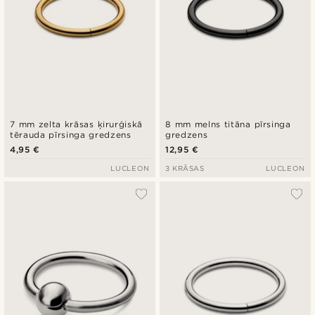
7 mm zelta krāsas ķirurģiskā
8 mm melns titāna pīrsinga
tērauda pīrsinga gredzens
gredzens
4,95 €
12,95 €
LUCLEON
3 KRĀSAS
LUCLEON