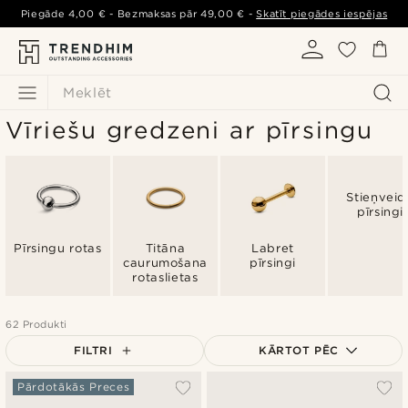
Piegāde
4,00 €
- Bezmaksas pār
49,00 €
-
Skatīt piegādes iespējas
Meklēt
Vīriešu gredzeni ar pīrsingu
Stieņveid
pīrsingi
Pīrsingu rotas
Titāna
Labret
caurumošana
pīrsingi
rotaslietas
62 Produkti
FILTRI
KĀRTOT PĒC
Vispopulārākais
Pārdotākās Preces