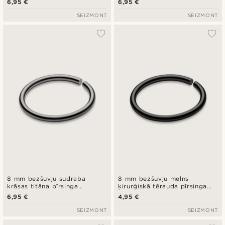
6,95 €
6,95 €
SEIZMONT
SEIZMONT
8 mm bezšuvju sudraba
8 mm bezšuvju melns
krāsas titāna pīrsinga
ķirurģiskā tērauda pīrsinga
gredzens
gredzens
6,95 €
4,95 €
SEIZMONT
SEIZMONT