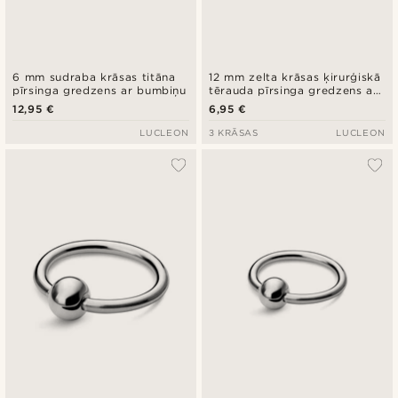
6 mm sudraba krāsas titāna
12 mm zelta krāsas ķirurģiskā
pīrsinga gredzens ar bumbiņu
tērauda pīrsinga gredzens ar
bumbiņu
12,95 €
6,95 €
LUCLEON
3 KRĀSAS
LUCLEON