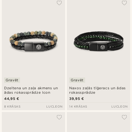
Vispopulārākais
Jaunākais
Zemākā cena
Augstākā cena
Gravēt
Gravēt
Dzeltena un zaļa akmens un
Naxos zaļās tīģeracs un ādas
ādas rokassprādze Icon
rokassprādze
44,95 €
39,95 €
8 KRĀSAS
LUCLEON
14 KRĀSAS
LUCLEON