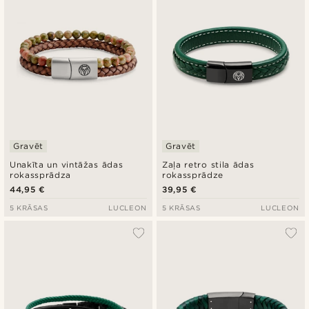
Gravēt
Gravēt
Unakīta un vintāžas ādas
Zaļa retro stila ādas
rokassprādza
rokassprādze
44,95 €
39,95 €
5 KRĀSAS
LUCLEON
5 KRĀSAS
LUCLEON