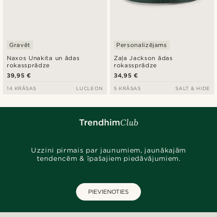
Gravēt
Personalizējams
Naxos Unakita un ādas
Zaļa Jackson ādas
rokassprādze
rokassprādze
39,95 €
34,95 €
14 KRĀSAS
LUCLEON
5 KRĀSAS
SALT & HIDE
Uzzini pirmais par jaunumiem, jaunākajām
tendencēm & īpašajiem piedāvājumiem.
PIEVIENOTIES