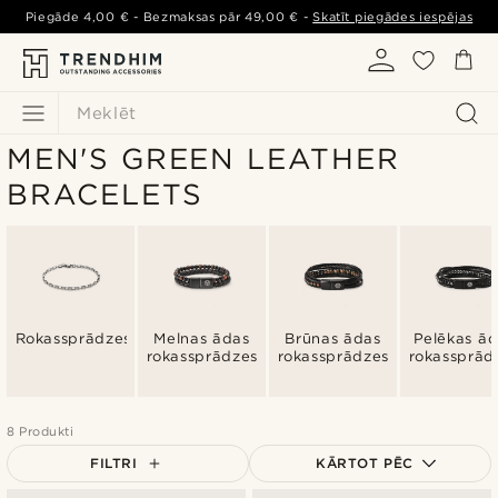
Piegāde
4,00 €
- Bezmaksas pār
49,00 €
-
Skatīt piegādes iespējas
Meklēt
MEN'S GREEN LEATHER
BRACELETS
Rokassprādzes
Melnas ādas
Brūnas ādas
Pelēkas ā
rokassprādzes
rokassprādzes
rokassprād
8 Produkti
FILTRI
KĀRTOT PĒC