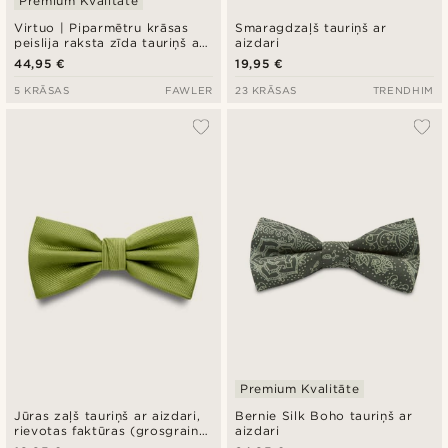
Premium Kvalitāte
Virtuo | Piparmētru krāsas
Smaragdzaļš tauriņš ar
peislija raksta zīda tauriņš ar
aizdari
aizdari
44,95 €
19,95 €
5 KRĀSAS
FAWLER
23 KRĀSAS
TRENDHIM
Premium Kvalitāte
Jūras zaļš tauriņš ar aizdari,
Bernie Silk Boho tauriņš ar
rievotas faktūras (grosgrain)
aizdari
audums