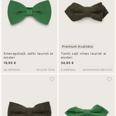
Premium Kvalitāte
Smaragdzaļš, adīts tauriņš ar
Tumši zaļš vilnas tauriņš ar
aizdari
aizdari
19,95 €
34,95 €
30 KRĀSAS
TAILOR TOKI
2 KRĀSAS
BOHEMIAN REVOLT