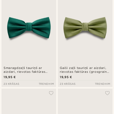
Jaunākais
Zemākā cena
Augstākā cena
Smaragdzaļš tauriņš ar
Gaiši zaļš tauriņš ar aizdari,
aizdari, rievotas faktūras
rievotas faktūras (grosgrain)
(grosgrain) audums
audums
19,95 €
19,95 €
23 KRĀSAS
TRENDHIM
23 KRĀSAS
TRENDHIM