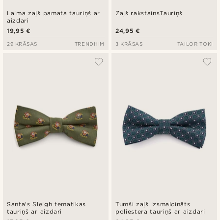
Laima zaļš pamata tauriņš ar
Zaļš rakstainsTauriņš
aizdari
19,95 €
24,95 €
29 KRĀSAS
TRENDHIM
3 KRĀSAS
TAILOR TOKI
Santa's Sleigh tematikas
Tumši zaļš izsmalcināts
tauriņš ar aizdari
poliestera tauriņš ar aizdari