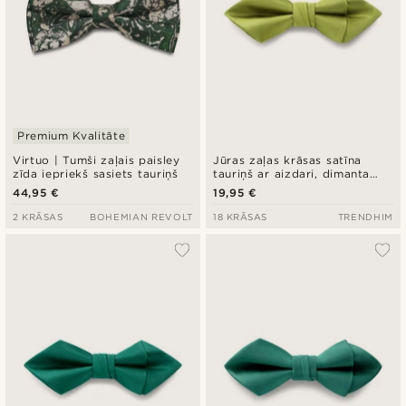
Premium Kvalitāte
Virtuo | Tumši zaļais paisley
Jūras zaļas krāsas satīna
zīda iepriekš sasiets tauriņš
tauriņš ar aizdari, dimanta
formas gali
44,95 €
19,95 €
2 KRĀSAS
BOHEMIAN REVOLT
18 KRĀSAS
TRENDHIM