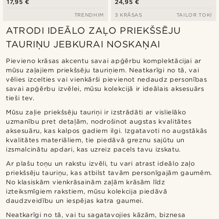
17,95 €
24,95 €
TRENDHIM
3 KRĀSAS
TAILOR TOKI
ATRODI IDEĀLO ZAĻO PRIEKŠSĒJU
TAURIŅU JEBKURAI NOSKAŅAI
Pievieno krāsas akcentu savai apģērbu komplektācijai ar
mūsu zaļajiem priekšsēju tauriņiem. Neatkarīgi no tā, vai
vēlies izcelties vai vienkārši pievienot nedaudz personības
savai apģērbu izvēlei, mūsu kolekcijā ir ideālais aksesuārs
tieši tev.
Mūsu zaļie priekšsēju tauriņi ir izstrādāti ar vislielāko
uzmanību pret detaļām, nodrošinot augstas kvalitātes
aksesuāru, kas kalpos gadiem ilgi. Izgatavoti no augstākās
kvalitātes materiāliem, tie piedāvā greznu sajūtu un
izsmalcinātu apdari, kas uzreiz pacels tavu izskatu.
Ar plašu toņu un rakstu izvēli, tu vari atrast ideālo zaļo
priekšsēju tauriņu, kas atbilst tavām personīgajām gaumēm.
No klasiskām vienkrāsainām zaļām krāsām līdz
izteiksmīgiem rakstiem, mūsu kolekcija piedāvā
daudzveidību un iespējas katra gaumei.
Neatkarīgi no tā, vai tu sagatavojies kāzām, biznesa