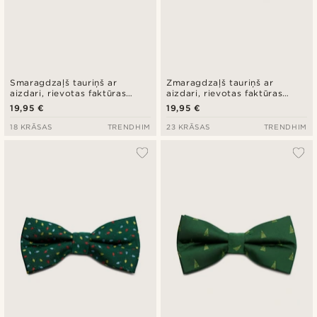
Smaragdzaļš tauriņš ar
Zmaragdzaļš tauriņš ar
aizdari, rievotas faktūras
aizdari, rievotas faktūras
(grosgrain) audums, dimanta
(grosgrain) audums, dimanta
19,95 €
19,95 €
formas gali
formas gali
18 KRĀSAS
TRENDHIM
23 KRĀSAS
TRENDHIM