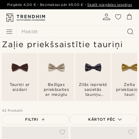
Piegāde
4,00 €
- Bezmaksas pār
49,00 €
-
Skatīt piegādes iespējas
Meklēt
Zaļie priekšsaistītie tauriņi
Tauriņi ar
Bežīgas
Zilās iepriekš
Zelta
aizdari
priekšsaites
sasietās
priekšsaiņo
ar mezglu
tauriņu
tauri
kaklasaites
42 Produkti
FILTRI
KĀRTOT PĒC
Vispopulārākais