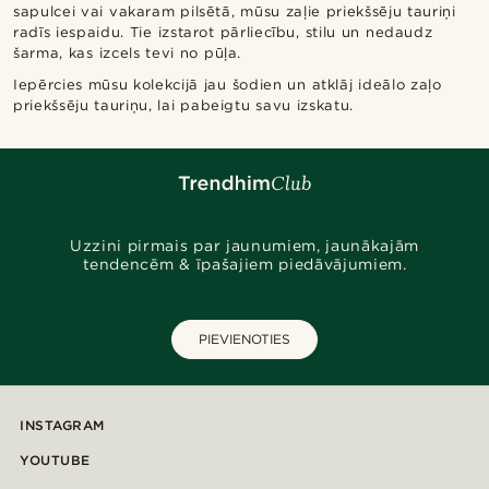
sapulcei vai vakaram pilsētā, mūsu zaļie priekšsēju tauriņi
radīs iespaidu. Tie izstarot pārliecību, stilu un nedaudz
šarma, kas izcels tevi no pūļa.
Iepērcies mūsu kolekcijā jau šodien un atklāj ideālo zaļo
priekšsēju tauriņu, lai pabeigtu savu izskatu.
Uzzini pirmais par jaunumiem, jaunākajām
tendencēm & īpašajiem piedāvājumiem.
PIEVIENOTIES
INSTAGRAM
YOUTUBE