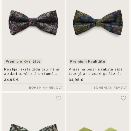
Premium Kvalitāte
Premium Kvalitāte
Peislija raksta zīda tauriņš ar
Krāsaina peislija raksta zīda
aizdari tumši zilā un tumši
tauriņš ar aizdari gaiši zilā
zaļā krāsā
krāsā
34,95 €
34,95 €
BOHEMIAN REVOLT
BOHEMIAN REVOLT