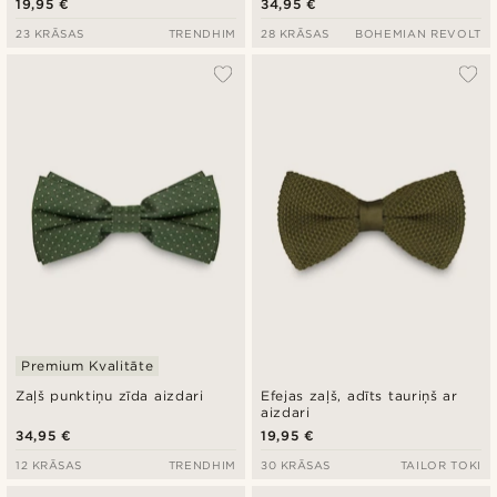
19,95 €
34,95 €
23 KRĀSAS
TRENDHIM
28 KRĀSAS
BOHEMIAN REVOLT
Premium Kvalitāte
Zaļš punktiņu zīda aizdari
Efejas zaļš, adīts tauriņš ar
aizdari
34,95 €
19,95 €
12 KRĀSAS
TRENDHIM
30 KRĀSAS
TAILOR TOKI