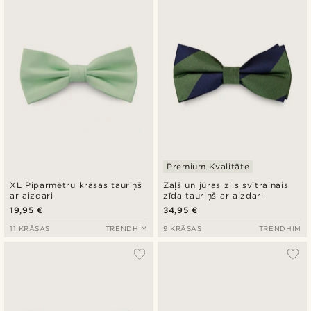
Premium Kvalitāte
XL Piparmētru krāsas tauriņš
Zaļš un jūras zils svītrainais
ar aizdari
zīda tauriņš ar aizdari
19,95 €
34,95 €
11 KRĀSAS
TRENDHIM
9 KRĀSAS
TRENDHIM