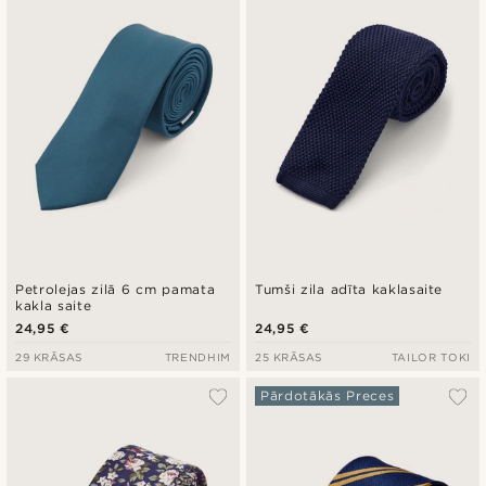
Jaunākais
Zemākā cena
Augstākā cena
Petrolejas zilā 6 cm pamata
Tumši zila adīta kaklasaite
kakla saite
24,95 €
24,95 €
29 KRĀSAS
TRENDHIM
25 KRĀSAS
TAILOR TOKI
Pārdotākās Preces