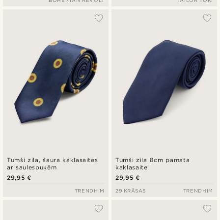
BOHEMIAN REVOLT
TAILOR TOKI
Tumši zila, šaura kaklasaites
Tumši zila 8cm pamata
ar saulespuķēm
kaklasaite
29,95 €
29,95 €
TRENDHIM
29 KRĀSAS
TRENDHIM