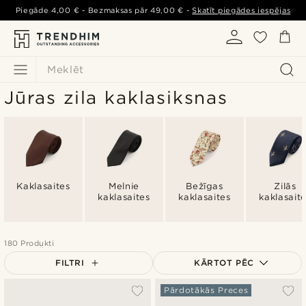
Piegāde
4,00 €
- Bezmaksas pār
49,00 €
-
Skatīt piegādes iespējas
Meklēt
Jūras zila kaklasiksnas
Kaklasaites
Melnie
Bežīgas
Zilās
kaklasaites
kaklasaites
kaklasait
180 Produkti
FILTRI
KĀRTOT PĒC
Vispopulārākais
Pārdotākās Preces