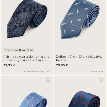
Premium Kvalitāte
Peislija raksta zīda kaklasaite
Zoikos | 7 cm Zila kaklasaite,
tumši un gaiši zilā krāsā | 6
haizivs
cm
39,95 €
29,95 €
BOHEMIAN REVOLT
TRENDHIM