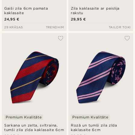
Gaiši zila 6cm pamata
Zila kaklasaite ar peislija
kaklasaite
rakstu
24,95 €
29,95 €
29 KRĀSAS
TRENDHIM
TAILOR TOKI
Premium Kvalitāte
Premium Kvalitāte
Sarkana un zelta, svītraina,
Rozā un tumši zila zīda
tumši zila zīda kaklasaite 6cm
kaklasaite 6cm