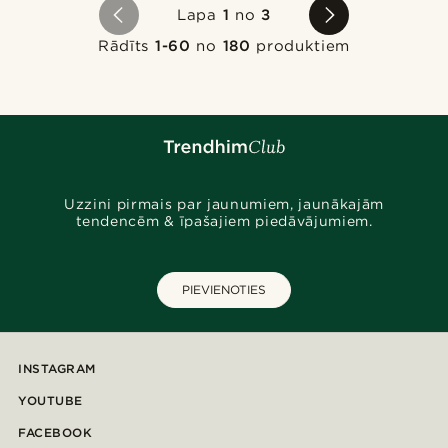
Lapa
1
no
3
Rādīts
1-60
no
180
produktiem
Uzzini pirmais par jaunumiem, jaunākajām
tendencēm & īpašajiem piedāvājumiem.
PIEVIENOTIES
INSTAGRAM
YOUTUBE
FACEBOOK