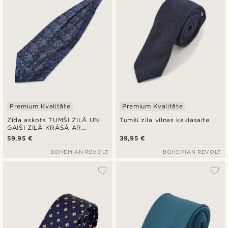
Premium Kvalitāte
Premium Kvalitāte
Zīda askots TUMŠI ZILĀ UN
Tumši zila vilnas kaklasaite
GAIŠI ZILĀ KRĀSĀ AR
PEISLIJA RAKSTU
59,95 €
39,95 €
BOHEMIAN REVOLT
BOHEMIAN REVOLT