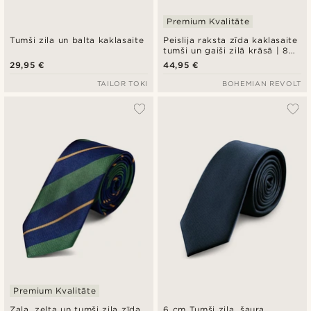
Premium Kvalitāte
Tumši zila un balta kaklasaite
Peislija raksta zīda kaklasaite
tumši un gaiši zilā krāsā | 8
cm
29,95 €
44,95 €
TAILOR TOKI
BOHEMIAN REVOLT
Premium Kvalitāte
Zaļa, zelta un tumši zila zīda
6 cm Tumši zila, šaura