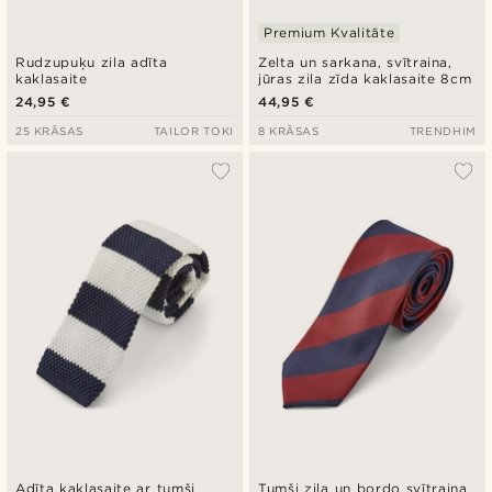
Premium Kvalitāte
Rudzupuķu zila adīta
Zelta un sarkana, svītraina,
kaklasaite
jūras zila zīda kaklasaite 8cm
24,95 €
44,95 €
25 KRĀSAS
TAILOR TOKI
8 KRĀSAS
TRENDHIM
Adīta kaklasaite ar tumši
Tumši zila un bordo svītraina