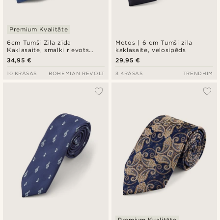
Premium Kvalitāte
6cm Tumši Zila zīda
Motos | 6 cm Tumši zila
Kaklasaite, smalki rievots
kaklasaite, velosipēds
audums
34,95 €
29,95 €
10 KRĀSAS
BOHEMIAN REVOLT
3 KRĀSAS
TRENDHIM
Premium Kvalitāte