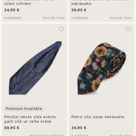
zilām svītrām
kaklasaite
24,95 €
29,95 €
3 KRĀSAS
TAILOR TOKI
2 KRĀSAS
TAILOR TOKI
Premium Kvalitāte
Peislija raksta zīda askots
Retro zila ziedu kaklasaite
gaiši zilā un zelta krāsā
59,95 €
34,95 €
BOHEMIAN REVOLT
3 KRĀSAS
TAILOR TOKI