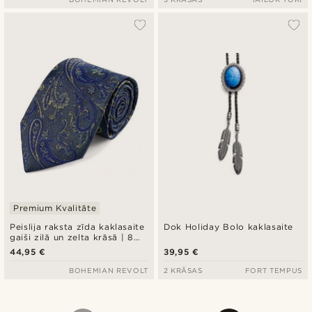
Premium Kvalitāte
Peislija raksta zīda kaklasaite
Dok Holiday Bolo kaklasaite
gaiši zilā un zelta krāsā | 8
cm
44,95 €
39,95 €
BOHEMIAN REVOLT
2 KRĀSAS
FORT TEMPUS