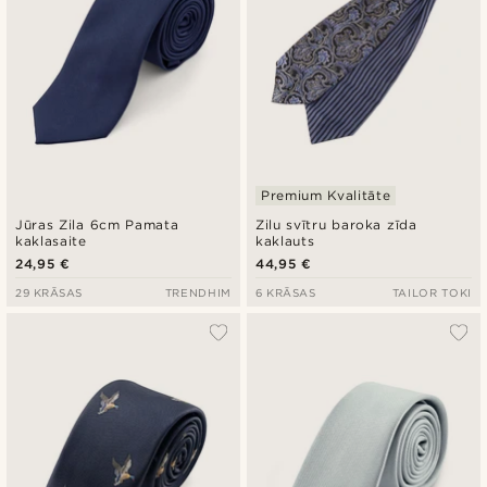
Premium Kvalitāte
Jūras Zila 6cm Pamata
Zilu svītru baroka zīda
kaklasaite
kaklauts
24,95 €
44,95 €
29 KRĀSAS
TRENDHIM
6 KRĀSAS
TAILOR TOKI