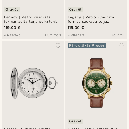
Gravēt
Gravēt
Legacy | Retro kvadrāta
Legacy | Retro kvadrāta
formas zelta toņa pulkstenis
formas sudraba toņa
ar baltu ciparnīcu un melnu
pulkstenis ar baltu ciparnīcu
119,00 €
119,00 €
ādas siksniņu
un tumši brūnu ādas siksniņu
4 KRĀSAS
LUCLEON
4 KRĀSAS
LUCLEON
Pārdotākās Preces
Gravēt
Easton | Sudraba krāsas
Cicero | Zaļš vintāžas stila