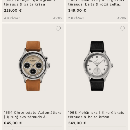
tērauds & balta krāsa
tērauds, balts & rozā zelta
krāsa
229,00 €
349,00 €
4 KRĀSAS
AV86
2 KRĀSAS
AV86
1564 Chronodate Automātisks
1968 Mehānisks | Ķirurģiskais
| Ķirurģiska tērauds &
tērauds & balta krāsa
pienbalts
645,00 €
349,00 €