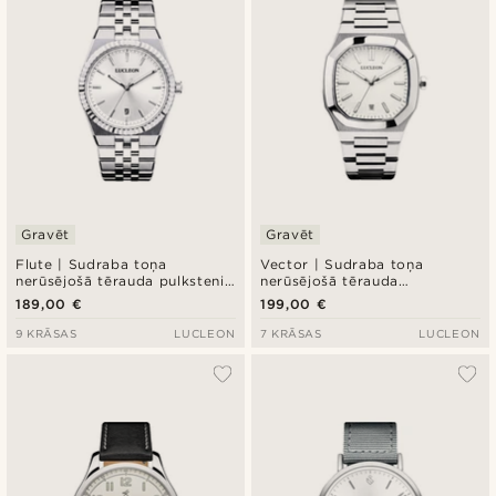
Gravēt
Gravēt
Flute | Sudraba toņa
Vector | Sudraba toņa
nerūsējošā tērauda pulkstenis
nerūsējošā tērauda
ar baltu saules staru ciparnīcu
astoņstūra formas pulkstenis
189,00 €
199,00 €
un Jubilee siksniņu
ar baltu ciparnīcu
9 KRĀSAS
LUCLEON
7 KRĀSAS
LUCLEON