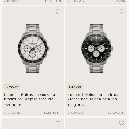
4 KRĀSAS
LUCLEON
2 KRĀSAS
AV86
Gravēt
Gravēt
Lounet | Baltas un sudraba
Lounet | Melnas un sudraba
krāsas nerūsējošā tērauda
krāsas nerūsējošā tērauda
hronogrāfa pulkstenis
hronogrāfa pulkstenis
159,00 €
159,00 €
3 KRĀSAS
SEIZMONT
3 KRĀSAS
SEIZMONT