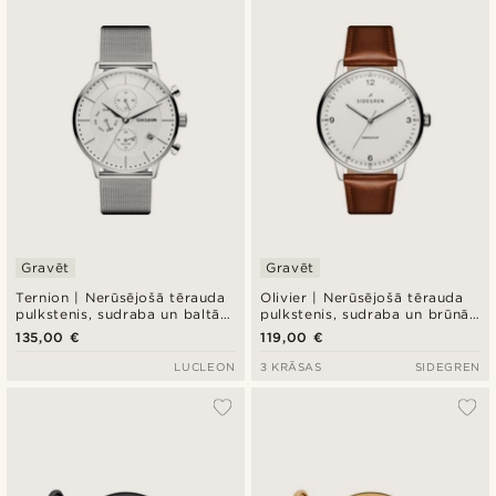
Gravēt
Gravēt
Ternion | Nerūsējošā tērauda
Olivier | Nerūsējošā tērauda
pulkstenis, sudraba un baltā
pulkstenis, sudraba un brūnā
krāsā, divas laika joslas
krāsā
135,00 €
119,00 €
LUCLEON
3 KRĀSAS
SIDEGREN