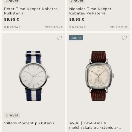
Gravēt
Gravēt
Peter Time Keeper Kabatas
Nicholas Time Keeper
Pulkstenis
Kabatas Pulkstenis
99,95 €
99,95 €
8 KRĀSAS
SEIZMONT
8 KRĀSAS
SEIZMONT
Jauns
Gravēt
Villads Moment pulkstenis
AV86 | 1954 Amalfi
mehāniskais pulkstenis ar
tērauda korpusu un