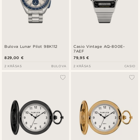
Bulova Lunar Pilot 98K112
Casio Vintage AQ-800E-
7AEF
829,00 €
79,95 €
2 KRĀSAS
BULOVA
2 KRĀSAS
CASIO