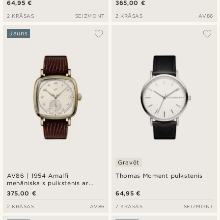
64,95 €
365,00 €
krēmkrāsas ciparnīcu
2 KRĀSAS
SEIZMONT
2 KRĀSAS
AV86
Jauns
Gravēt
AV86 | 1954 Amalfi
Thomas Moment pulkstenis
mehāniskais pulkstenis ar
zelta krāsas korpusu un
375,00 €
64,95 €
krēmkrāsas ciparnīcu
2 KRĀSAS
AV86
7 KRĀSAS
SEIZMONT