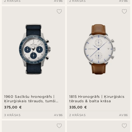
2 KRĀSAS
AV86
2 KRĀSAS
AV86
1960 Sacīkšu hronogrāfs |
1815 Hronogrāfs | Ķirurģiskis
Ķirurģiskais tērauds, tumši
tērauds & balta krāsa
zila & balta krāsa
375,00 €
335,00 €
3 KRĀSAS
AV86
2 KRĀSAS
AV86