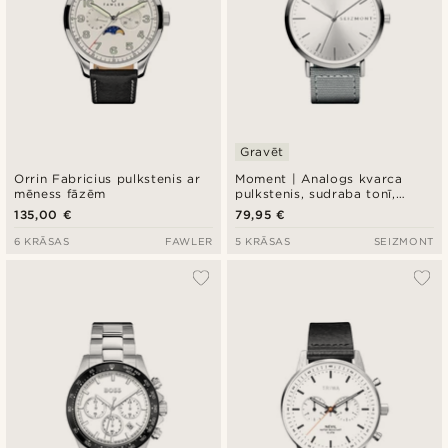
Gravēt
Orrin Fabricius pulkstenis ar
Moment | Analogs kvarca
mēness fāzēm
pulkstenis, sudraba tonī,
minimālistisks dizains,
135,00 €
79,95 €
sudraba ciparnīca un pelēka
neilona siksniņa
6 KRĀSAS
FAWLER
5 KRĀSAS
SEIZMONT