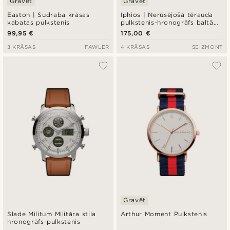
Gravēt
Gravēt
Easton | Sudraba krāsas
Iphios | Nerūsējošā tērauda
kabatas pulkstenis
pulkstenis-hronogrāfs baltā
un brūnā krāsā ar ādas
99,95 €
175,00 €
siksniņu
3 KRĀSAS
FAWLER
4 KRĀSAS
SEIZMONT
Gravēt
Slade Militum Militāra stila
Arthur Moment Pulkstenis
hronogrāfs-pulkstenis