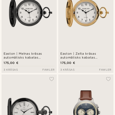
Easton | Melnas krāsas
Easton | Zelta krāsas
automātisks kabatas
automātisks kabatas
pulkstenis
pulkstenis
175,00 €
175,00 €
3 KRĀSAS
FAWLER
3 KRĀSAS
FAWLER