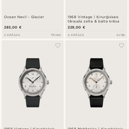
Ocean Nevil - Glacier
1968 Vintage | Ķirurģiskais
tērauda zelta & balta krāsa
285,00 €
229,00 €
2 KRĀSAS
TRIWA
4 KRĀSAS
AV86
1968 Vintage | Ķirurģiskais
1968 Mehānisks | Ķirurģiskais