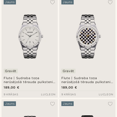
Jauns
Jauns
Gravēt
Gravēt
Flute | Sudraba toņa
Flute | Sudraba toņa
nerūsējošā tērauda pulkstenis
nerūsējošā tērauda pulkstenis
ar baltu teksturētu ciparnīcu
ar rūtainu saules staru
189,00 €
189,00 €
un Jubilee siksniņu
ciparnīcu un Jubilee siksniņu
9 KRĀSAS
LUCLEON
9 KRĀSAS
LUCLEON
Jauns
Jauns