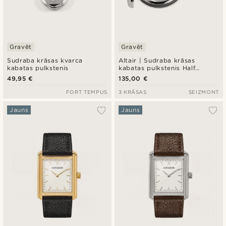
Gravēt
Gravēt
Sudraba krāsas kvarca
Altair | Sudraba krāsas
kabatas pulkstenis
kabatas pulkstenis Half
Hunter
49,95 €
135,00 €
FORT TEMPUS
3 KRĀSAS
SEIZMONT
Jauns
Jauns