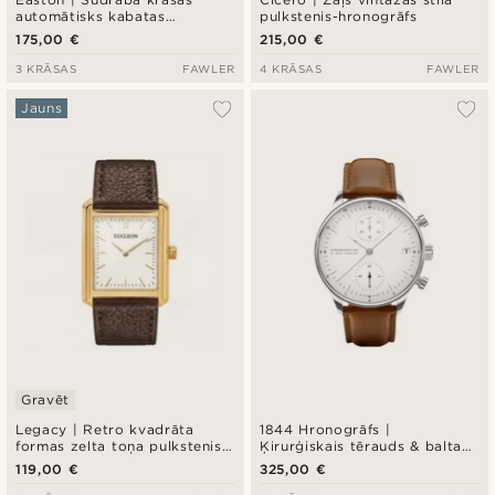
automātisks kabatas
pulkstenis-hronogrāfs
pulkstenis
175,00 €
215,00 €
3 KRĀSAS
FAWLER
4 KRĀSAS
FAWLER
Jauns
Gravēt
Legacy | Retro kvadrāta
1844 Hronogrāfs |
formas zelta toņa pulkstenis
Ķirurģiskais tērauds & balta
ar baltu ciparnīcu un tumši
krāsa
119,00 €
325,00 €
brūnu ādas siksniņu