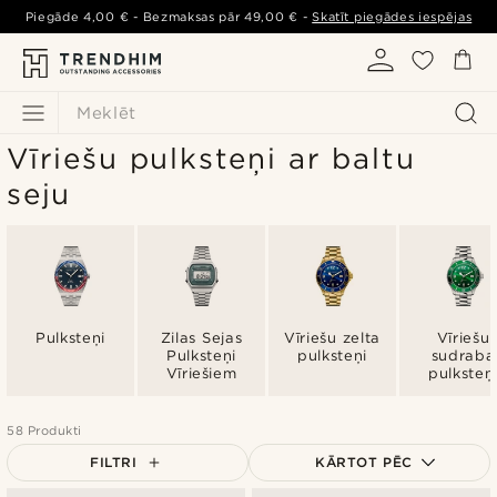
Piegāde
4,00 €
- Bezmaksas pār
49,00 €
-
Skatīt piegādes iespējas
Meklēt
Vīriešu pulksteņi ar baltu
seju
Pulksteņi
Zilas Sejas
Vīriešu zelta
Vīriešu
Pulksteņi
pulksteņi
sudraba
Vīriešiem
pulksteņ
58 Produkti
FILTRI
KĀRTOT PĒC