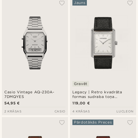
Vispopulārākais
Jauns
Jaunākais
Zemākā cena
Augstākā cena
Gravēt
Casio Vintage AQ-230A-
Legacy | Retro kvadrāta
7DMQYES
formas sudraba toņa
pulkstenis ar baltu ciparnīcu
54,95 €
119,00 €
un melnu ādas siksniņu
2 KRĀSAS
CASIO
4 KRĀSAS
LUCLEON
Pārdotākās Preces