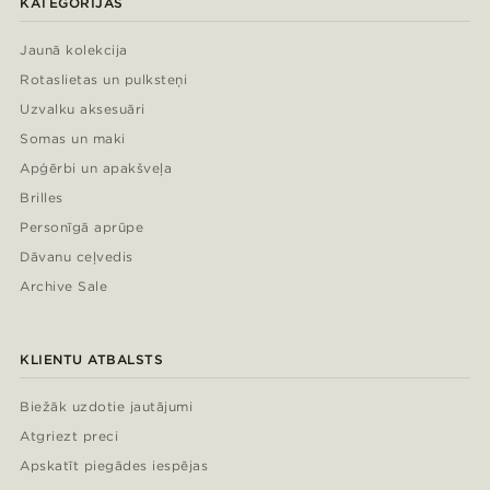
KATEGORIJAS
Jaunā kolekcija
Rotaslietas un pulksteņi
Uzvalku aksesuāri
Somas un maki
Apģērbi un apakšveļa
Brilles
Personīgā aprūpe
Dāvanu ceļvedis
Archive Sale
KLIENTU ATBALSTS
Biežāk uzdotie jautājumi
Atgriezt preci
Apskatīt piegādes iespējas