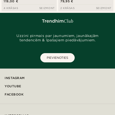
119,00 €
79,95 €
4 KRĀSAS
SEIZMONT
2 KRĀSAS
SEIZMONT
Uzzini pirmais par jaunumiem, jaunākajām
tendencēm & īpašajiem piedāvājumiem.
PIEVIENOTIES
INSTAGRAM
YOUTUBE
FACEBOOK