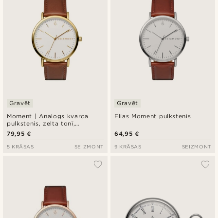
Gravēt
Gravēt
Moment | Analogs kvarca
Elias Moment pulkstenis
pulkstenis, zelta tonī,
minimālistisks dizains, balta
79,95 €
64,95 €
ciparnīca un rūsas krāsas
neilona siksniņa
5 KRĀSAS
SEIZMONT
9 KRĀSAS
SEIZMONT