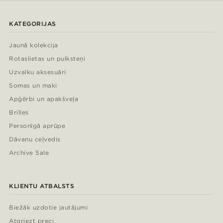
KATEGORIJAS
Jaunā kolekcija
Rotaslietas un pulksteņi
Uzvalku aksesuāri
Somas un maki
Apģērbi un apakšveļa
Brilles
Personīgā aprūpe
Dāvanu ceļvedis
Archive Sale
KLIENTU ATBALSTS
Biežāk uzdotie jautājumi
Atgriezt preci