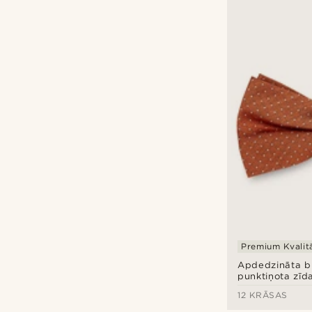
Premium Kvalit
Apdedzināta b
punktiņota zīda
aizdari
12 KRĀSAS