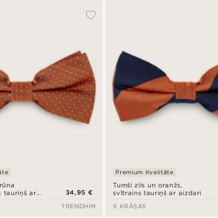
āte
Premium Kvalitāte
rūna
Tumši zils un oranžs,
34,95 €
 tauriņš ar
svītrains tauriņš ar aizdari
TRENDHIM
9 KRĀSAS