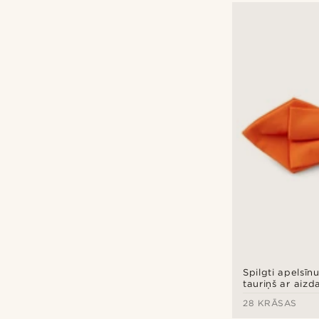
Spilgti apelsī
tauriņš ar aizda
28 KRĀSAS