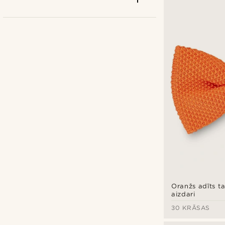
Bohemian Revolt
(2)
Fawler
(1)
Tailor Toki
(6)
Trendhim
(10)
Oranžs adīts ta
aizdari
30 KRĀSAS