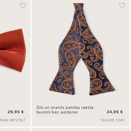
Vispopulārākais
Jaunākais
Zemākā cena
Augstākā cena
Zils un oranžs peislija raksta
29,95 €
24,95 €
tauriņš bez aizdares
MIAN REVOLT
TAILOR TOKI