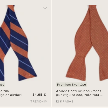
āte
Premium Kvalitāte
eļzila
Apdedzināti brūnas krāsas
34,95 €
iņš ar aizdari
punktiņu raksta, zīda tauriņš
ar aizdari
TRENDHIM
12 KRĀSAS