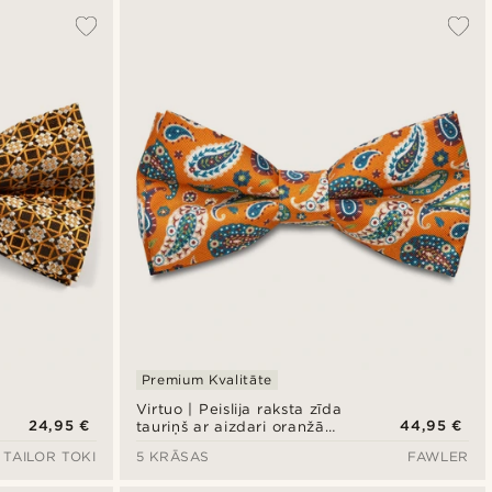
Premium Kvalitāte
Virtuo | Peislija raksta zīda
24,95 €
44,95 €
tauriņš ar aizdari oranžā
krāsā
TAILOR TOKI
5 KRĀSAS
FAWLER