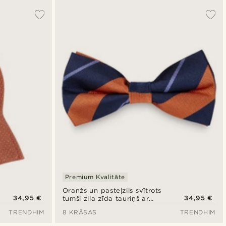
Premium Kvalitāte
Oranžs un pasteļzils svītrots
34,95 €
34,95 €
tumši zila zīda tauriņš ar
aizdari
TRENDHIM
8 KRĀSAS
TRENDHIM