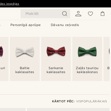
des iespējas
Meklēt
s
Personīgā aprūpe
Dāvanu ceļvedis
uri
Baltie
Sarkanie
Zaļās tauriņu
Br
kaklasaites
kaklasaites
kaklasiksnas
KĀRTOT PĒC:
VISPOPULĀRĀKAIS