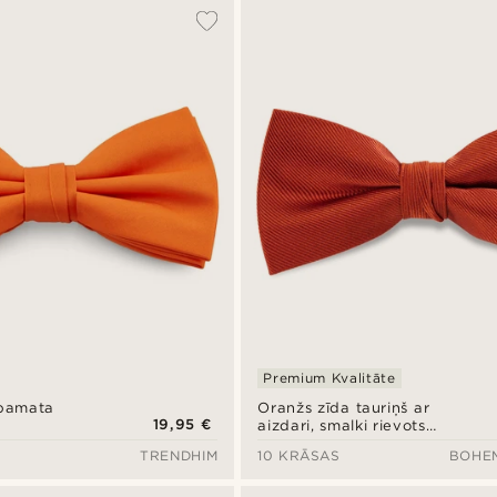
Premium Kvalitāte
 pamata
Oranžs zīda tauriņš ar
19,95 €
aizdari, smalki rievots
audums
TRENDHIM
10 KRĀSAS
BOHE