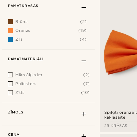
PAMATKRĀSAS
Brūns
(2)
Oranžs
(19)
Zils
(4)
PAMATMATERIĀLI
Mikrošķiedra
(2)
Poliesters
(7)
Zīds
(10)
ZĪMOLS
Spilgti oranžā
kaklasaite
29 KRĀSAS
CENA