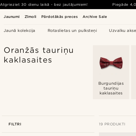
Atgrieziet 30 dienu laikā - bez jautājumiem!
Piegāde
4,
Jaunumi
Zīmoli
Pārdotākās preces
Archive Sale
Jaunā kolekcija
Rotaslietas un pulksteņi
Uzvalku akse
Oranžās tauriņu
kaklasaites
Burgundijas
tauriņu
kaklasaites
FILTRI
19 PRODUKTI