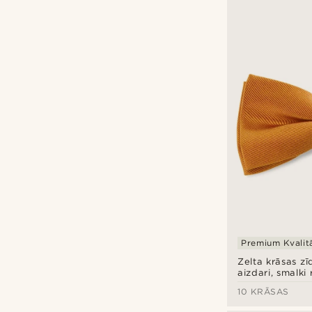
Premium Kvalit
Zelta krāsas zī
aizdari, smalki 
audums
10 KRĀSAS