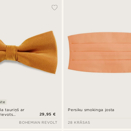
āte
da tauriņš ar
Persiku smokinga josta
29,95 €
rievots
BOHEMIAN REVOLT
28 KRĀSAS