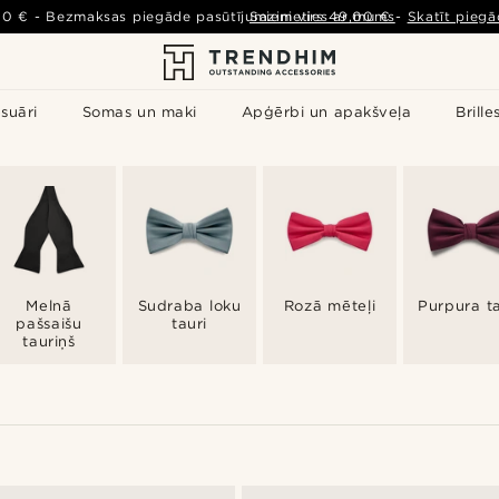
00 €
-
Bezmaksas piegāde pasūtījumiem virs
Sazinieties ar mums
49,00 €
-
Skatīt piegā
suāri
Somas un maki
Apģērbi un apakšveļa
Brille
Melnā
Sudraba loku
Rozā mēteļi
Purpura ta
pašsaišu
tauri
tauriņš