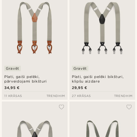
Zemākā cena
Augstākā cena
Gravēt
Gravēt
Plati, gaiši pelēki,
Plati, gaiši pelēki bikšturi,
pārveidojami bikšturi
klipšu aizdare
34,95 €
29,95 €
11 KRĀSAS
TRENDHIM
27 KRĀSAS
TRENDHIM