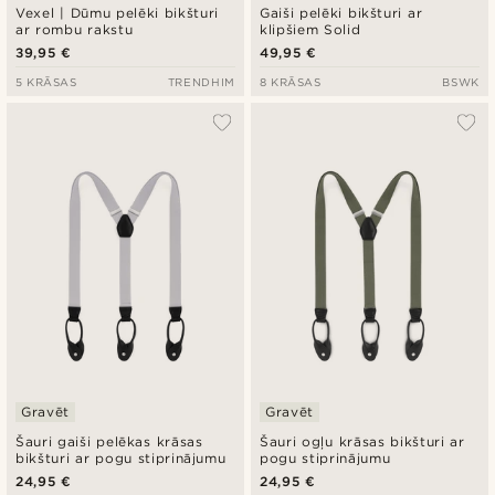
Vexel | Dūmu pelēki bikšturi
Gaiši pelēki bikšturi ar
ar rombu rakstu
klipšiem Solid
39,95 €
49,95 €
5 KRĀSAS
TRENDHIM
8 KRĀSAS
BSWK
Gravēt
Gravēt
Šauri gaiši pelēkas krāsas
Šauri ogļu krāsas bikšturi ar
bikšturi ar pogu stiprinājumu
pogu stiprinājumu
24,95 €
24,95 €