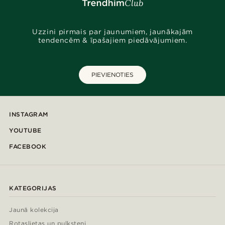
Uzzini pirmais par jaunumiem, jaunākajām
tendencēm & īpašajiem piedāvājumiem.
PIEVIENOTIES
INSTAGRAM
YOUTUBE
FACEBOOK
KATEGORIJAS
Jaunā kolekcija
Rotaslietas un pulksteņi