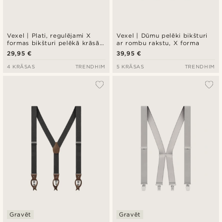
Vexel | Plati, regulējami X
Vexel | Dūmu pelēki bikšturi
formas bikšturi pelēkā krāsā
ar rombu rakstu, X forma
ar punktiņu rakstu
29,95 €
39,95 €
4 KRĀSAS
TRENDHIM
5 KRĀSAS
TRENDHIM
Gravēt
Gravēt