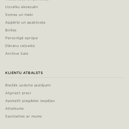
Uzvalku aksesuāri
Somas un maki
Apģērbi un apakšveļa
Brilles
Personīgā aprūpe
Dāvanu ceļvedis
Archive Sale
KLIENTU ATBALSTS
Biežāk uzdotie jautājumi
Atgriezt preci
Apskatīt piegādes iespējas
Atteikums
Sazinieties ar mums