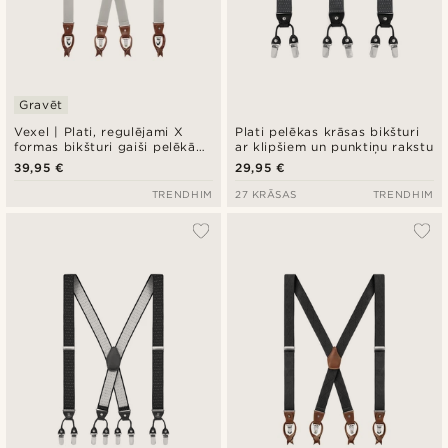
Gravēt
Vexel | Plati, regulējami X
Plati pelēkas krāsas bikšturi
formas bikšturi gaiši pelēkā
ar klipšiem un punktiņu rakstu
krāsā
39,95 €
29,95 €
TRENDHIM
27 KRĀSAS
TRENDHIM