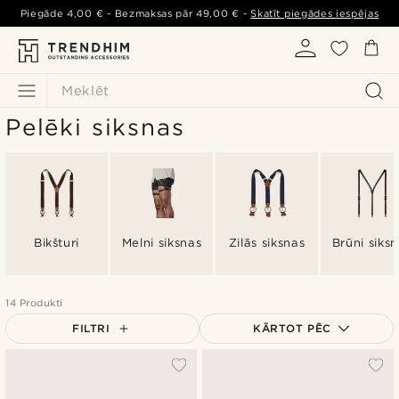
Piegāde
4,00 €
- Bezmaksas pār
49,00 €
-
Skatīt piegādes iespējas
Meklēt
Pelēki siksnas
Bikšturi
Melni siksnas
Zilās siksnas
Brūni siks
14 Produkti
FILTRI
KĀRTOT PĒC
Vispopulārākais
Jaunākais