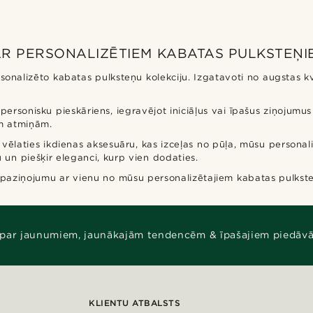
 AR PERSONALIZĒTIEM KABATAS PULKSTEŅI
onalizēto kabatas pulksteņu kolekciju. Izgatavoti no augstas kva
personisku pieskāriens, iegravējot iniciāļus vai īpašus ziņojumu
ām atmiņām.
i vēlaties ikdienas aksesuāru, kas izceļas no pūļa, mūsu personali
 un piešķir eleganci, kurp vien dodaties.
t paziņojumu ar vienu no mūsu personalizētajiem kabatas pulkst
 par jaunumiem, jaunākajām tendencēm & īpašajiem piedāv
KLIENTU ATBALSTS