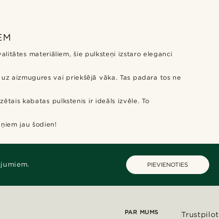
EM
litātes materiāliem, šie pulksteņi izstaro eleganci
s uz aizmugures vai priekšējā vāka. Tas padara tos ne
zētais kabatas pulkstenis ir ideāls izvēle. To
eņiem jau šodien!
ājumiem.
PIEVIENOTIES
PAR MUMS
Trustpilot