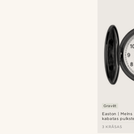
Vintage
(13)
3 ATM / 30 metri
(12)
5 ATM / 50 metri
(4)
Nav ūdensizturīgs
(1)
Kabatas pulksteņi
(17)
Rokas pulksteņi
(1)
Fawler
(3)
Fort Tempus
(2)
Lucleon
(1)
Seizmont
(12)
Gravēt
Easton | Melns
kabatas pulkst
3 KRĀSAS