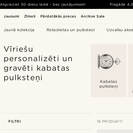
Atgrieziet 30 dienu laikā - bez jautājumiem!
Piegāde
4,
Jaunumi
Zīmoli
Pārdotākās preces
Archive Sale
Jaunā kolekcija
Rotaslietas un pulksteņi
Uzvalku akse
Vīriešu
personalizēti un
gravēti kabatas
pulksteņi
Kabatas
pulksteņi
FILTRI
18 PRODUKTI