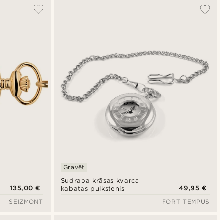
Vispopulārākais
Jaunākais
Zemākā cena
Augstākā cena
Gravēt
Sudraba krāsas kvarca
135,00 €
49,95 €
kabatas pulkstenis
SEIZMONT
FORT TEMPUS