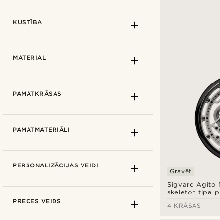
Tērauds
(2)
Apaļš
(18)
KUSTĪBA
Zelts
(4)
24 stundu formāts
(1)
MATERIAL
Nē
(9)
PAMATKRĀSAS
Minerāla
(4)
PAMATMATERIĀLI
Minerāla
(8)
PERSONALIZĀCIJAS VEIDI
Gravēt
Safīra
(9)
Sigvard Agito 
skeleton tipa p
Analogais
(13)
PRECES VEIDS
4 KRĀSAS
Mehānisks
(5)