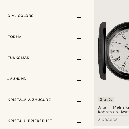
Melns
(7)
DIAL COLORS
Tērauds
(6)
Zelts
(5)
30 cm
(5)
FORMA
36 cm
(8)
38 cm
(4)
Nerūsējošais tērauds
(16)
FUNKCIJAS
Agito
(4)
JAUNUMS
Altair
(3)
Easton
(3)
Rozā zelts
(1)
Gravēt
KRISTĀLA AIZMUGURE
Memento
(1)
Zelta tonis
(8)
Altair | Melns k
Time Keeper
(5)
kabatas pulkste
Ieroču metāls
(1)
Hunter
3 KRĀSAS
Balts
(9)
KRISTĀLU PRIEKŠPUSE
Tērauds
(10)
Melns
(4)