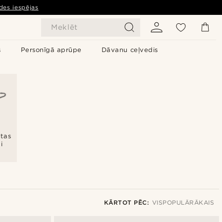
des iespējas
Meklēt
s
Personīgā aprūpe
Dāvanu ceļvedis
atas
i
KĀRTOT PĒC:
VISPOPULĀRĀKAIS