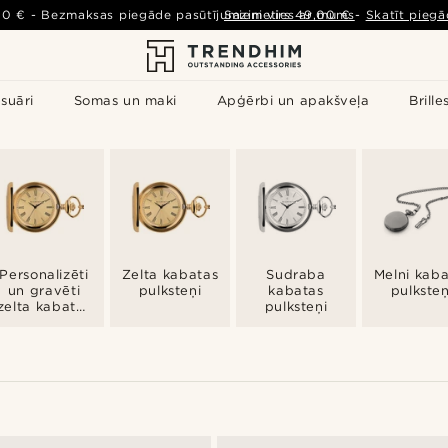
00 €
-
Bezmaksas piegāde pasūtījumiem virs
Sazinieties ar mums
49,00 €
-
Skatīt piegā
suāri
Somas un maki
Apģērbi un apakšveļa
Brille
Personalizēti
Zelta kabatas
Sudraba
Melni kab
un gravēti
pulksteņi
kabatas
pulksteņ
zelta kabatas
pulksteņi
pulksteņi