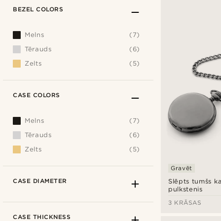
BEZEL COLORS
Melns
(7)
Tērauds
(6)
Zelts
(5)
CASE COLORS
Melns
(7)
Tērauds
(6)
Zelts
(5)
Gravēt
CASE DIAMETER
Slēpts tumšs k
pulkstenis
3 KRĀSAS
CASE THICKNESS