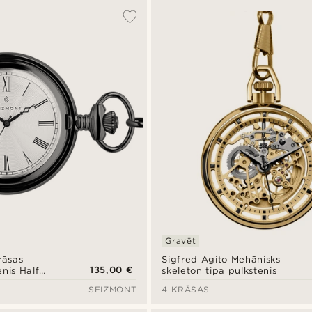
Gravēt
rāsas
Sigfred Agito Mehānisks
135,00 €
nis Half
skeleton tipa pulkstenis
SEIZMONT
4 KRĀSAS