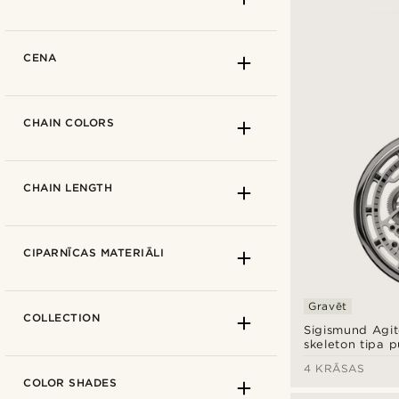
CENA
CHAIN COLORS
CHAIN LENGTH
4,2 cm
(9)
CIPARNĪCAS MATERIĀLI
4,5 cm
(2)
4,7 cm
(3)
Gravēt
8 mm
(5)
COLLECTION
4,8 cm
(4)
Sigismund Agit
11 mm
(5)
skeleton tipa p
12 mm
(6)
4 KRĀSAS
COLOR SHADES
15 mm
(2)