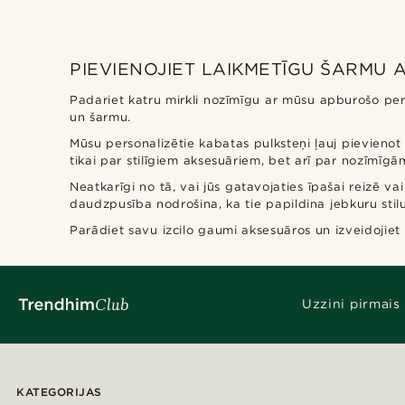
PIEVIENOJIET LAIKMETĪGU ŠARMU
Padariet katru mirkli nozīmīgu ar mūsu apburošo pers
un šarmu.
Mūsu personalizētie kabatas pulksteņi ļauj pievienot 
tikai par stilīgiem aksesuāriem, bet arī par nozīmīg
Neatkarīgi no tā, vai jūs gatavojaties īpašai reizē va
daudzpusība nodrošina, ka tie papildina jebkuru stilu
Parādiet savu izcilo gaumi aksesuāros un izveidojie
Uzzini pirmais
KATEGORIJAS