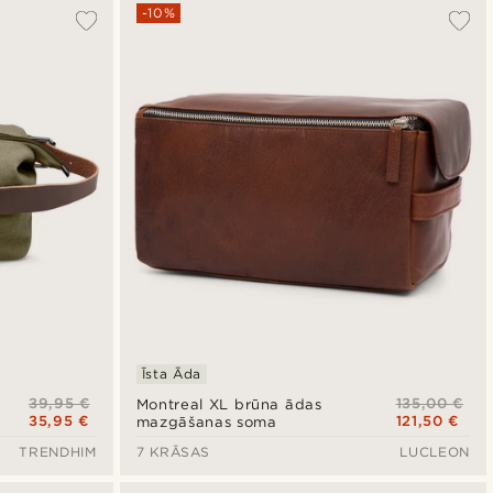
Vispopulārākais
-10%
Jaunākais
Zemākā cena
Augstākā cena
Īsta Āda
39,95 €
135,00 €
Montreal XL brūna ādas
35,95 €
121,50 €
mazgāšanas soma
TRENDHIM
7 KRĀSAS
LUCLEON