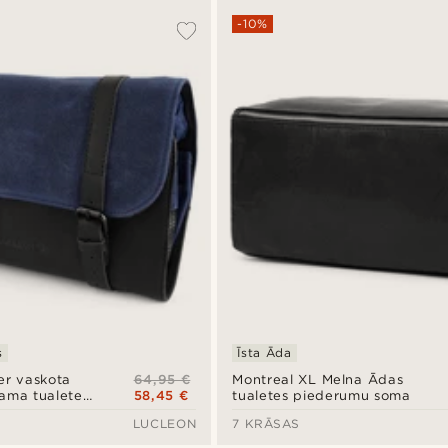
-10%
s
Īsta Āda
64,95 €
er vaskota
Montreal XL Melna Ādas
58,45 €
ama tualetes
tualetes piederumu soma
ma
LUCLEON
7 KRĀSAS