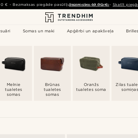
00 €
-
Bezmaksas piegāde pasūtījumiem virs
Sazinieties ar mums
49,00 €
-
Skatīt piegā
suāri
Somas un maki
Apģērbi un apakšveļa
Brille
Melnie
Brūnas
Oranžs
Zilas tual
tualetes
tualetes
tualetes soma
somiņa
somas
somas