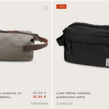
-10%
39,95 €
ka auduma un
Liam Melna tualetes
35,95 €
aletes
piederumu soma
iņa
TRENDHIM
2 KRĀSAS