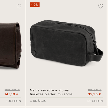
-10%
159,00 €
39,95 €
Melna vaskota auduma
143,10 €
35,95 €
tualetes piederumu soma
LUCLEON
4 KRĀSAS
LUCLEON