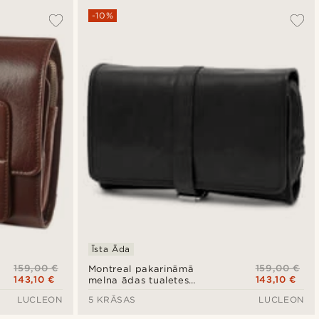
-10%
Īsta Āda
159,00 €
159,00 €
Montreal pakarināmā
143,10 €
143,10 €
melna ādas tualetes
piederumu soma
LUCLEON
5 KRĀSAS
LUCLEON