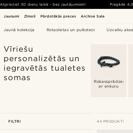
Atgrieziet 30 dienu laikā - bez jautājumiem!
Piegāde
4,
Jaunumi
Zīmoli
Pārdotākās preces
Archive Sale
Jaunā kolekcija
Rotaslietas un pulksteņi
Uzvalku akse
Vīriešu
personalizētās un
iegravētās tualetes
somas
Rokassprādzes
ar enkuru
FILTRI
44 PRODUKTI