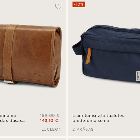
-10%
159,00 €
karināma
Liam tumši zila tualetes
143,10 €
ādas dušas
piederumu soma
LUCLEON
2 KRĀSAS