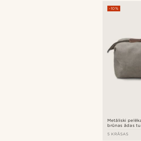
-10%
Metāliski pelē
brūnas ādas tu
piederumu som
5 KRĀSAS