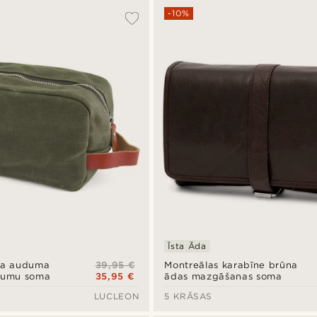
-10%
Īsta Āda
39,95 €
ota auduma
Montreālas karabīne brūna
35,95 €
erumu soma
ādas mazgāšanas soma
LUCLEON
5 KRĀSAS