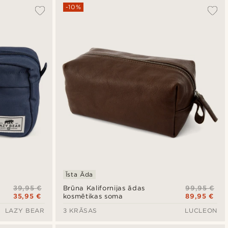
-10%
Īsta Āda
39,95 €
99,95 €
Brūna Kalifornijas ādas
35,95 €
89,95 €
kosmētikas soma
LAZY BEAR
3 KRĀSAS
LUCLEON