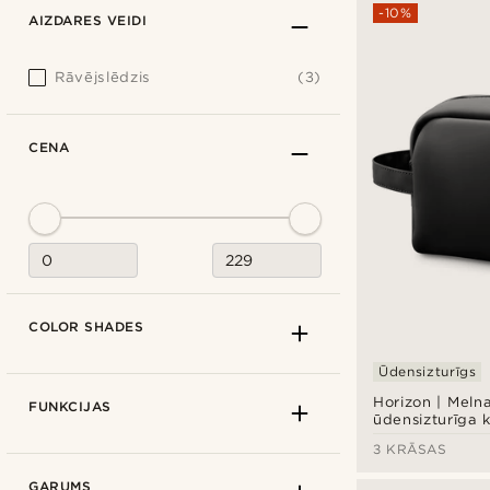
-10%
AIZDARES VEIDI
Rāvējslēdzis
(3)
CENA
COLOR SHADES
Ūdensizturīgs
Horizon | Meln
FUNKCIJAS
ūdensizturīga 
soma
3 KRĀSAS
GARUMS