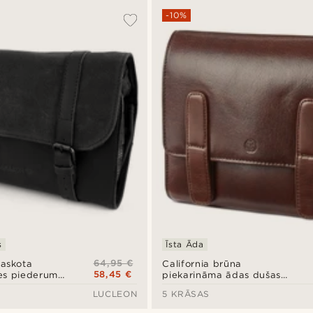
-10%
s
Īsta Āda
64,95 €
vaskota
California brūna
58,45 €
es piederumu
piekarināma ādas dušas
soma
LUCLEON
5 KRĀSAS