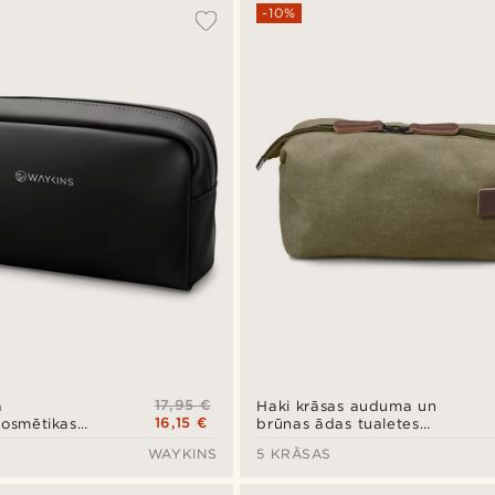
-10%
17,95 €
a
Haki krāsas auduma un
16,15 €
kosmētikas
brūnas ādas tualetes
piederumu somiņa
WAYKINS
5 KRĀSAS