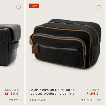
-10%
135,00 €
79,95 €
Selah Melns un Brūns Tarpa
121,50 €
71,95 €
tualetes piederumu somiņa
LUCLEON
2 KRĀSAS
SALT & HIDE