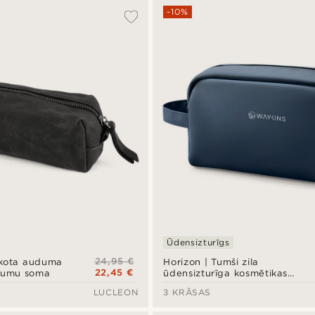
-10%
Ūdensizturīgs
24,95 €
skota auduma
Horizon | Tumši zila
22,45 €
erumu soma
ūdensizturīga kosmētikas
soma
LUCLEON
3 KRĀSAS