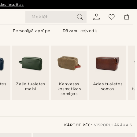
des iespējas
Meklēt
s
Personīgā aprūpe
Dāvanu ceļvedis
etes
Zaļie tualetes
Kanvasas
Ādas tualetes
s
maisi
kosmetikas
somas
tu
somiņas
KĀRTOT PĒC:
VISPOPULĀRĀKAIS