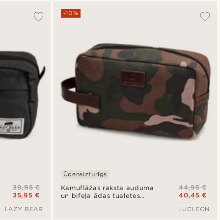
-10%
Ūdensizturīgs
39,95 €
44,95 €
Kamuflāžas raksta auduma
35,95 €
40,45 €
un bifeļa ādas tualetes
piederumu somiņa
LAZY BEAR
LUCLEON