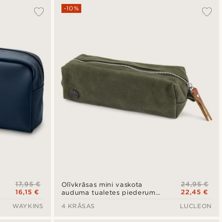
-10%
17,95 €
24,95 €
Olīvkrāsas mini vaskota
16,15 €
22,45 €
auduma tualetes piederumu
soma
WAYKINS
4 KRĀSAS
LUCLEON