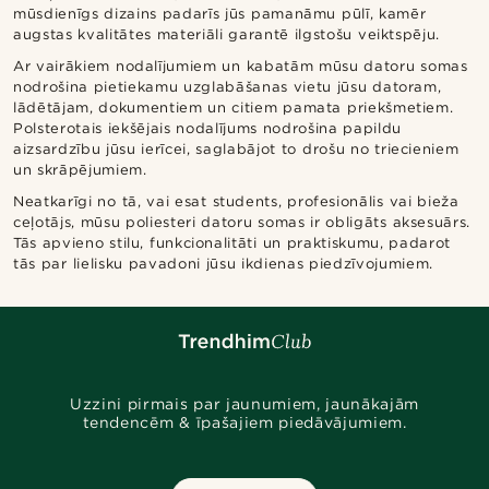
mūsdienīgs dizains padarīs jūs pamanāmu pūlī, kamēr
augstas kvalitātes materiāli garantē ilgstošu veiktspēju.
Ar vairākiem nodalījumiem un kabatām mūsu datoru somas
nodrošina pietiekamu uzglabāšanas vietu jūsu datoram,
lādētājam, dokumentiem un citiem pamata priekšmetiem.
Polsterotais iekšējais nodalījums nodrošina papildu
aizsardzību jūsu ierīcei, saglabājot to drošu no triecieniem
un skrāpējumiem.
Neatkarīgi no tā, vai esat students, profesionālis vai bieža
ceļotājs, mūsu poliesteri datoru somas ir obligāts aksesuārs.
Tās apvieno stilu, funkcionalitāti un praktiskumu, padarot
tās par lielisku pavadoni jūsu ikdienas piedzīvojumiem.
Uzzini pirmais par jaunumiem, jaunākajām
tendencēm & īpašajiem piedāvājumiem.