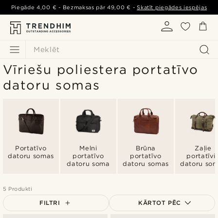
Piegāde
4,00 €
- Bezmaksas pār
49,00 €
-
Skatīt piegādes iespējas
Meklēt
Vīriešu poliestera portatīvo
datoru somas
Portatīvo
Melni
Brūna
Zaļie
datoru somas
portatīvo
portatīvo
portatīvi
datoru soma
datoru somas
datoru so
5 Produkti
FILTRI
KĀRTOT PĒC