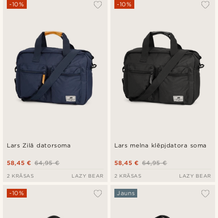
Vispopulārākais
-10%
-10%
Jaunākais
Zemākā cena
Augstākā cena
Lars Zilā datorsoma
Lars melna klēpjdatora soma
58,45 €
64,95 €
58,45 €
64,95 €
2 KRĀSAS
LAZY BEAR
2 KRĀSAS
LAZY BEAR
-10%
Jauns