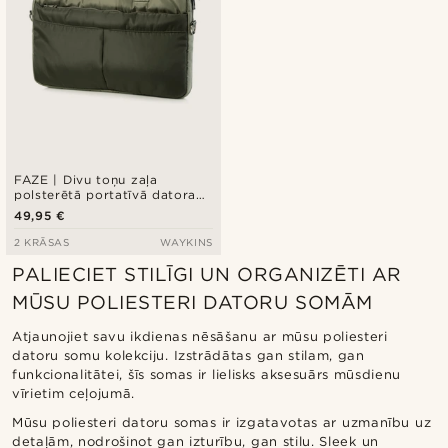
FAZE | Divu toņu zaļa
polsterētā portatīvā datora
soma
49,95 €
2 KRĀSAS
WAYKINS
PALIECIET STILĪGI UN ORGANIZĒTI AR
MŪSU POLIESTERI DATORU SOMĀM
Atjaunojiet savu ikdienas nēsāšanu ar mūsu poliesteri
datoru somu kolekciju. Izstrādātas gan stilam, gan
funkcionalitātei, šīs somas ir lielisks aksesuārs mūsdienu
vīrietim ceļojumā.
Mūsu poliesteri datoru somas ir izgatavotas ar uzmanību uz
detaļām, nodrošinot gan izturību, gan stilu. Sleek un