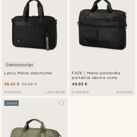
Ūdensizturīgs
Lancy Melna datorsoma
FAZE | Melna polsterēta
portatīvā datora soma
58,45 €
64,95 €
49,95 €
3 KRĀSAS
LAZY BEAR
2 KRĀSAS
WAYKINS
Jauns