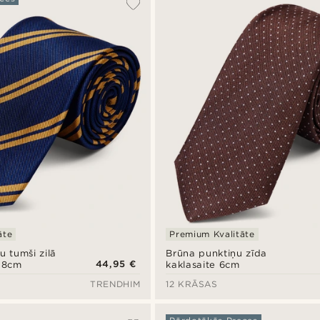
āte
Premium Kvalitāte
u tumši zilā
Brūna punktiņu zīda
44,95 €
e 8cm
kaklasaite 6cm
TRENDHIM
12 KRĀSAS