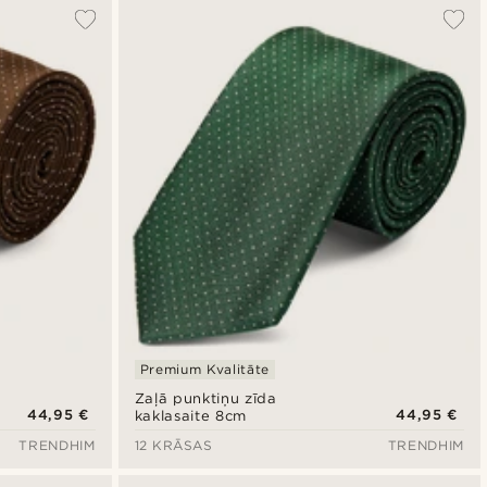
Premium Kvalitāte
Zaļā punktiņu zīda
44,95 €
44,95 €
kaklasaite 8cm
TRENDHIM
12 KRĀSAS
TRENDHIM