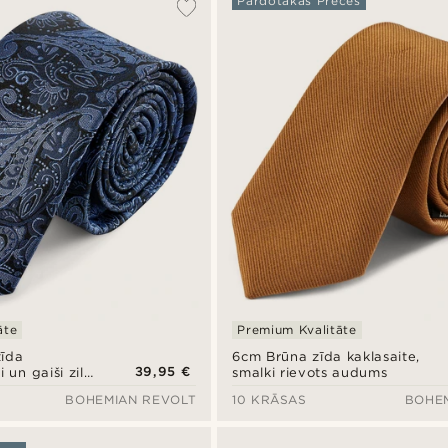
Pārdotākās Preces
āte
Premium Kvalitāte
zīda
6cm Brūna zīda kaklasaite,
39,95 €
 un gaiši zilā
smalki rievots audums
BOHEMIAN REVOLT
10 KRĀSAS
BOHE