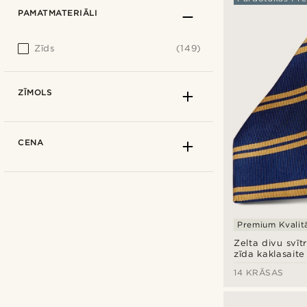
PAMATMATERIĀLI
Zīds
(149)
ZĪMOLS
CENA
Premium Kvalit
Zelta divu svītr
zīda kaklasait
14 KRĀSAS