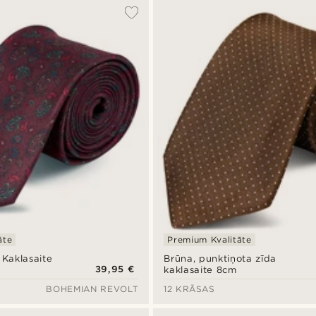
āte
Premium Kvalitāte
Kaklasaite
Brūna, punktiņota zīda
39,95 €
kaklasaite 8cm
BOHEMIAN REVOLT
12 KRĀSAS