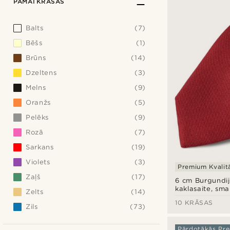
PAMATKRĀSAS
Balts
(7)
Bēšs
(1)
Brūns
(14)
Dzeltens
(3)
Melns
(9)
Oranžs
(5)
Pelēks
(9)
Rozā
(7)
Sarkans
(19)
Violets
(3)
Premium Kvalit
Zaļš
(17)
6 cm Burgundij
kaklasaite, smal
Zelts
(14)
audums
10 KRĀSAS
Zils
(73)
Pārdotākās Pre