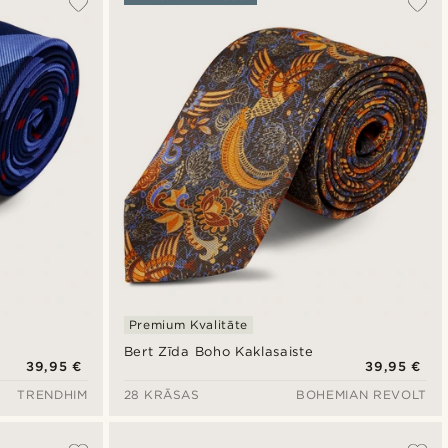
Jaunākais
Zemākā cena
Augstākā cena
Premium Kvalitāte
Bert Zīda Boho Kaklasaiste
39,95 €
39,95 €
TRENDHIM
28 KRĀSAS
BOHEMIAN REVOLT