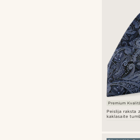
Bohemian Revolt
(63)
Fawler
(6)
Tailor Toki
(10)
Trendhim
(70)
Premium Kvalit
Peislija raksta 
kaklasaite tumši
krāsā | 6 cm