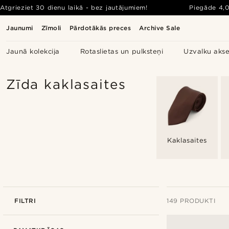
Atgrieziet 30 dienu laikā - bez jautājumiem!
Piegāde
4,
Jaunumi
Zīmoli
Pārdotākās preces
Archive Sale
Jaunā kolekcija
Rotaslietas un pulksteņi
Uzvalku akse
Zīda kaklasaites
Kaklasaites
FILTRI
149 PRODUKTI