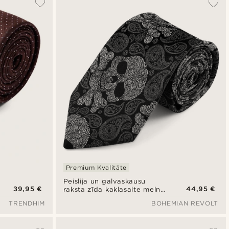
Premium Kvalitāte
Peislija un galvaskausu
39,95 €
44,95 €
raksta zīda kaklasaite melnā
un pelēkā krāsā | 8 cm
TRENDHIM
BOHEMIAN REVOLT