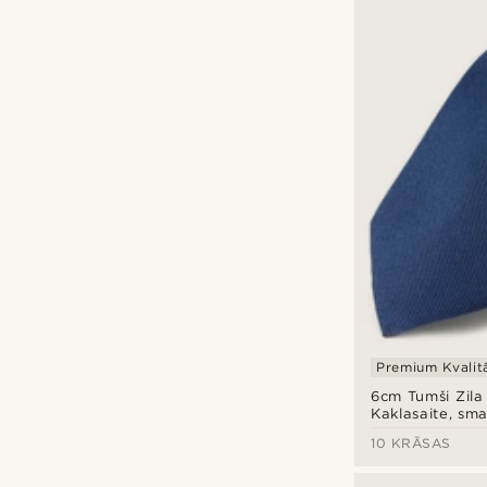
Premium Kvalit
6cm Tumši Zila
Kaklasaite, sma
audums
10 KRĀSAS