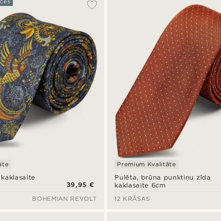
ces
āte
Premium Kvalitāte
 kaklasaite
Pulēta, brūna punktiņu zīda
39,95 €
kaklasaite 6cm
BOHEMIAN REVOLT
12 KRĀSAS