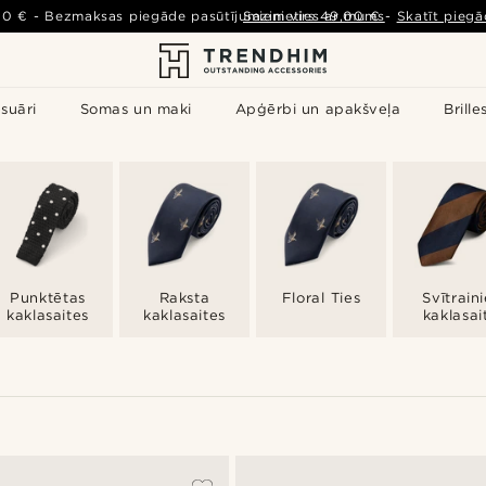
00 €
-
Bezmaksas piegāde pasūtījumiem virs
Sazinieties ar mums
49,00 €
-
Skatīt piegā
suāri
Somas un maki
Apģērbi un apakšveļa
Brille
Punktētas
Raksta
Floral Ties
Svītrain
kaklasaites
kaklasaites
kaklasait