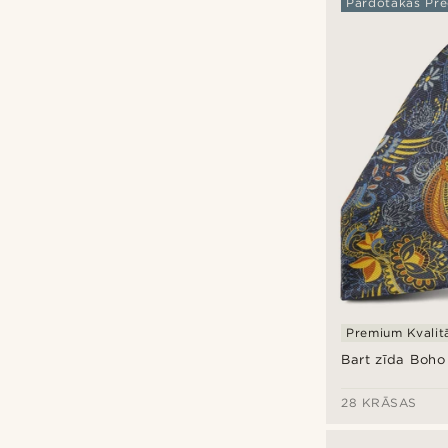
Pārdotākās Pre
Premium Kvalit
Bart zīda Boho
28 KRĀSAS