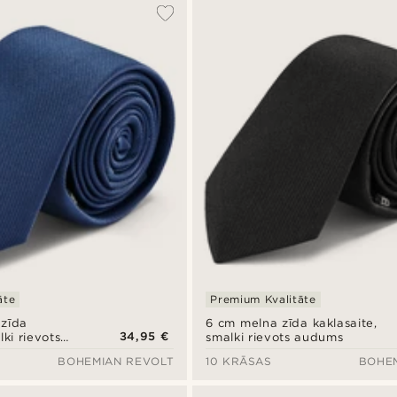
āte
Premium Kvalitāte
 zīda
6 cm melna zīda kaklasaite,
34,95 €
lki rievots
smalki rievots audums
BOHEMIAN REVOLT
10 KRĀSAS
BOHE