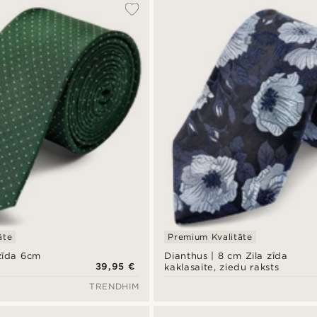
āte
Premium Kvalitāte
zīda 6cm
Dianthus | 8 cm Zila zīda
39,95 €
kaklasaite, ziedu raksts
TRENDHIM