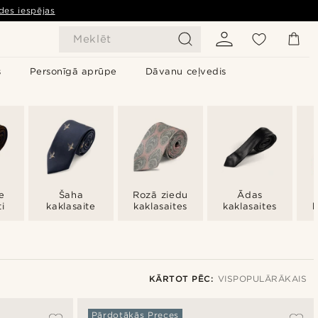
des iespējas
Meklēt
s
Personīgā aprūpe
Dāvanu ceļvedis
ie
Šaha
Rozā ziedu
Ādas
i
kaklasaite
kaklasaites
kaklasaites
k
KĀRTOT PĒC:
VISPOPULĀRĀKAIS
Vispopulārākais
Pārdotākās Preces