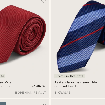
āte
Premium Kvalitāte
as zīda
Pasteļzila un sarkana zīda
34,95 €
ki rievots
6cm kaklasaite
BOHEMIAN REVOLT
8 KRĀSAS
ces