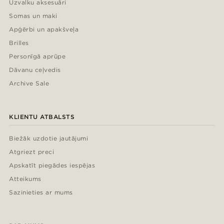
Uzvalku aksesuāri
Somas un maki
Apģērbi un apakšveļa
Brilles
Personīgā aprūpe
Dāvanu ceļvedis
Archive Sale
KLIENTU ATBALSTS
Biežāk uzdotie jautājumi
Atgriezt preci
Apskatīt piegādes iespējas
Atteikums
Sazinieties ar mums