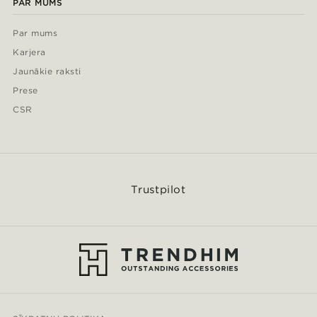
PAR MUMS
Par mums
Karjera
Jaunākie raksti
Prese
CSR
Trustpilot