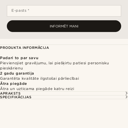
E-pasts *
INFORMĒT MANI
PRODUKTA INFORMĀCIJA
Padari to par savu
Pievienojiet gravējumu, lai piešķirtu patiesi personisku
pieskārienu
2 gadu garantija
Garantēta kvalitāte ilgstošai pārliecībai
Ātra piegāde
Ātra un uzticama piegāde katru reizi
APRAKSTS
SPECIFIKĀCIJAS