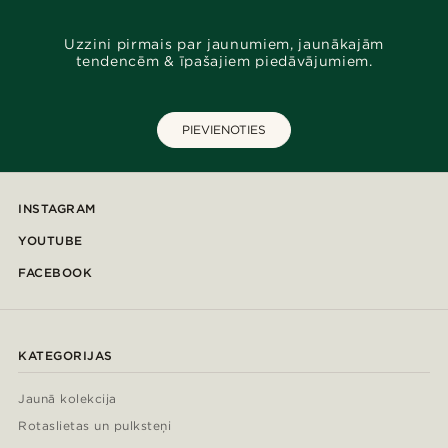
Uzzini pirmais par jaunumiem, jaunākajām
tendencēm & īpašajiem piedāvājumiem.
PIEVIENOTIES
INSTAGRAM
YOUTUBE
FACEBOOK
KATEGORIJAS
Jaunā kolekcija
Rotaslietas un pulksteņi