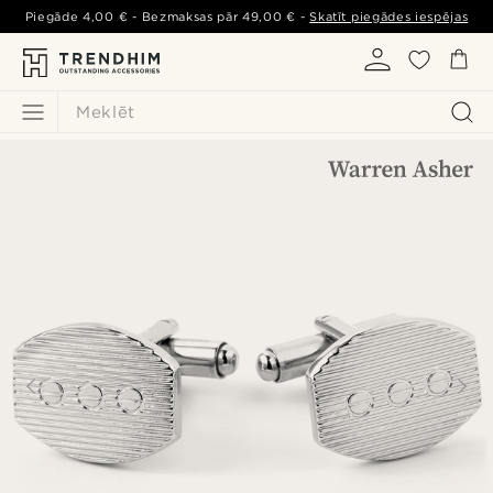
Piegāde
4,00 €
- Bezmaksas pār
49,00 €
-
Skatīt piegādes iespējas
Meklēt