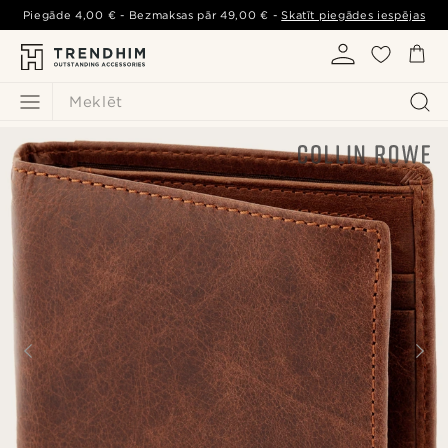
Piegāde
4,00 €
- Bezmaksas pār
49,00 €
-
Skatīt piegādes iespējas
Meklēt