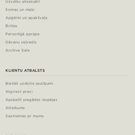
Uzvalku aksesuāri
Somas un maki
Apģērbi un apakšveļa
Brilles
Personīgā aprūpe
Dāvanu ceļvedis
Archive Sale
KLIENTU ATBALSTS
Biežāk uzdotie jautājumi
Atgriezt preci
Apskatīt piegādes iespējas
Atteikums
Sazinieties ar mums