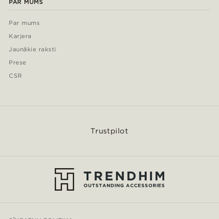
PAR MUMS
Par mums
Karjera
Jaunākie raksti
Prese
CSR
Trustpilot