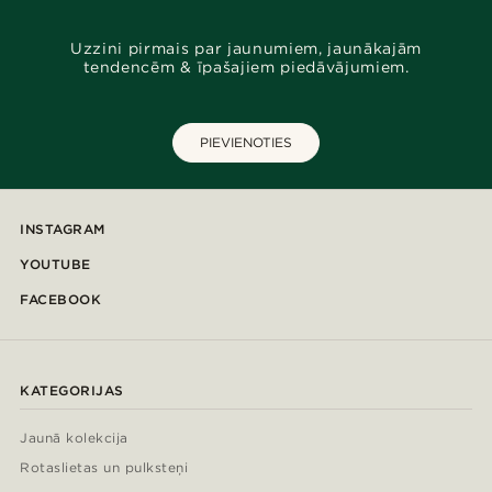
Uzzini pirmais par jaunumiem, jaunākajām
tendencēm & īpašajiem piedāvājumiem.
PIEVIENOTIES
INSTAGRAM
YOUTUBE
FACEBOOK
KATEGORIJAS
Jaunā kolekcija
Rotaslietas un pulksteņi