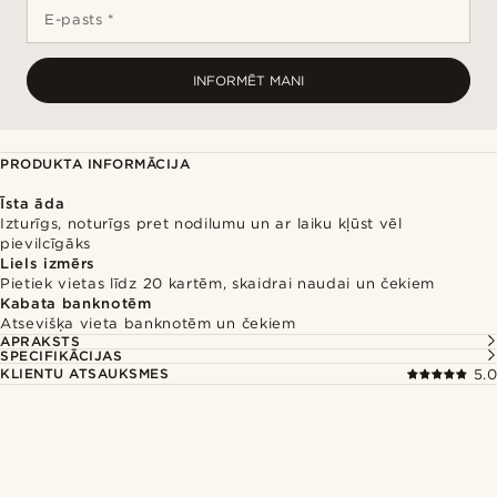
E-pasts *
INFORMĒT MANI
PRODUKTA INFORMĀCIJA
Īsta āda
Izturīgs, noturīgs pret nodilumu un ar laiku kļūst vēl
pievilcīgāks
Liels izmērs
Pietiek vietas līdz 20 kartēm, skaidrai naudai un čekiem
Kabata banknotēm
Atsevišķa vieta banknotēm un čekiem
APRAKSTS
SPECIFIKĀCIJAS
KLIENTU ATSAUKSMES
5.0