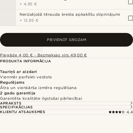
+
4,95 €
Nerūsējošā tērauda krekla apkaklīšu stiprinājumi
+
12,95 €
PIEVIENOT GROZAM
Piegāde 4,00 € - Bezmaksas virs 49,00 €
PRODUKTA INFORMĀCIJA
Tauriņš ar aizdari
Vienmēr perfekti veidots
Regulējams
Ātra un vienkārša izmēra regulēšana
2 gadu garantija
Garantēta kvalitāte ilgstošai pārliecībai
APRAKSTS
SPECIFIKĀCIJAS
KLIENTU ATSAUKSMES
4.4