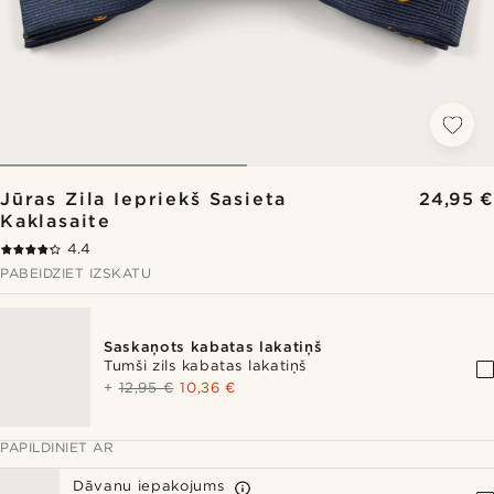
Jūras Zila Iepriekš Sasieta
24,95 €
Kaklasaite
4.4
PABEIDZIET IZSKATU
Saskaņots kabatas lakatiņš
Tumši zils kabatas lakatiņš
+
12,95 €
10,36 €
PAPILDINIET AR
Dāvanu iepakojums