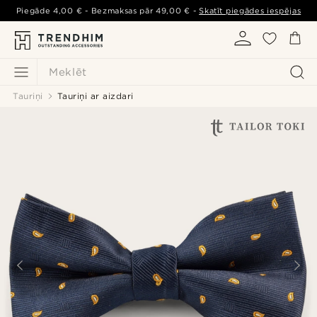
Piegāde
4,00 €
- Bezmaksas pār
49,00 €
-
Skatīt piegādes iespējas
Meklēt
Tauriņi
Tauriņi ar aizdari