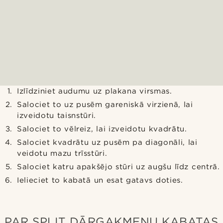
Izlīdziniet audumu uz plakana virsmas.
Salociet to uz pusēm gareniskā virzienā, lai
izveidotu taisnstūri.
Salociet to vēlreiz, lai izveidotu kvadrātu.
Salociet kvadrātu uz pusēm pa diagonāli, lai
veidotu mazu trīsstūri.
Salociet katru apakšējo stūri uz augšu līdz centrā.
Ielieciet to kabatā un esat gatavs doties.
PAR SPLIT DĀRGAKMEŅU KABATAS