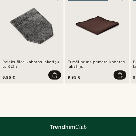
Pelēks filca kabatas lakatiņu
Tumši brūns pamata kabatas
B
turētājs
lakatiņš
l
6,95 €
9,95 €
9