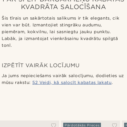
KVADRĀTA SALOCĪŠANA
Šis tīrais un sakārtotais salikums ir tik elegants, cik
vien var būt. Izmantojiet stingrāku audumu,
piemēram, kokvilnu, lai sasniegtu jauku punktu.
Labāk, ja izmantojat vienkrāsainu kvadrātu spilgtā
tonī.
IZPĒTĪT VAIRĀK LOCĪJUMU
Ja jums nepieciešams vairāk salocījumu, dodieties uz
mūsu rakstu:
52 Veidi, kā salocīt kabatas lakatu
.
Pārdotākās Preces