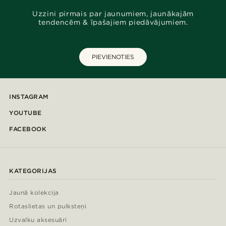
Uzzini pirmais par jaunumiem, jaunākajām
tendencēm & īpašajiem piedāvājumiem.
PIEVIENOTIES
INSTAGRAM
YOUTUBE
FACEBOOK
KATEGORIJAS
Jaunā kolekcija
Rotaslietas un pulksteņi
Uzvalku aksesuāri