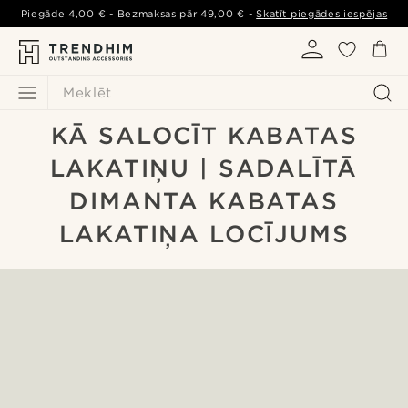
Piegāde
4,00 €
- Bezmaksas pār
49,00 €
-
Skatīt piegādes iespējas
Meklēt
KĀ SALOCĪT KABATAS
LAKATIŅU | SADALĪTĀ
DIMANTA KABATAS
LAKATIŅA LOCĪJUMS