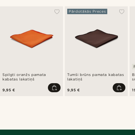
Pārdotākās Preces
Spilgti oranžs pamata
Tumši brūns pamata kabatas
B
kabatas lakatiņš
lakatiņš
s
9,95 €
9,95 €
1