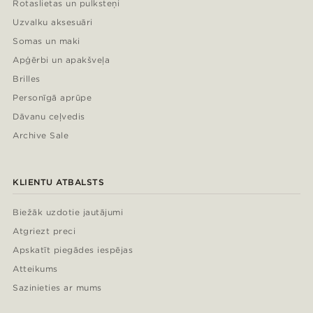
Rotaslietas un pulksteņi
Uzvalku aksesuāri
Somas un maki
Apģērbi un apakšveļa
Brilles
Personīgā aprūpe
Dāvanu ceļvedis
Archive Sale
KLIENTU ATBALSTS
Biežāk uzdotie jautājumi
Atgriezt preci
Apskatīt piegādes iespējas
Atteikums
Sazinieties ar mums