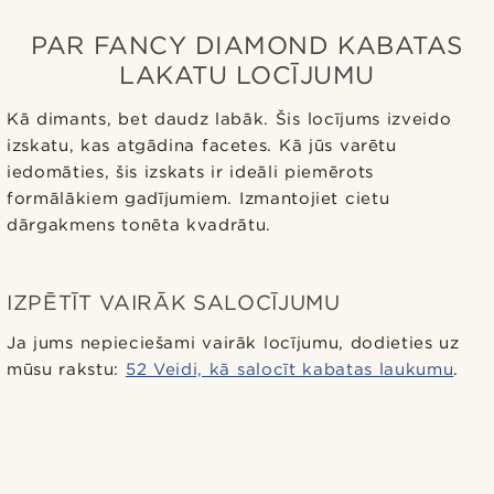
PAR FANCY DIAMOND KABATAS
LAKATU LOCĪJUMU
Kā dimants, bet daudz labāk. Šis locījums izveido
izskatu, kas atgādina facetes. Kā jūs varētu
iedomāties, šis izskats ir ideāli piemērots
formālākiem gadījumiem. Izmantojiet cietu
dārgakmens tonēta kvadrātu.
IZPĒTĪT VAIRĀK SALOCĪJUMU
Ja jums nepieciešami vairāk locījumu, dodieties uz
mūsu rakstu:
52 Veidi, kā salocīt kabatas laukumu
.