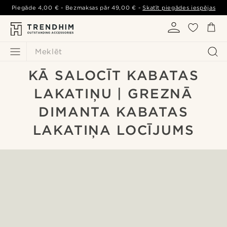
Piegāde
4,00 €
- Bezmaksas pār
49,00 €
-
Skatīt piegādes iespējas
Meklēt
KĀ SALOCĪT KABATAS
LAKATIŅU | GREZNĀ
DIMANTA KABATAS
LAKATIŅA LOCĪJUMS