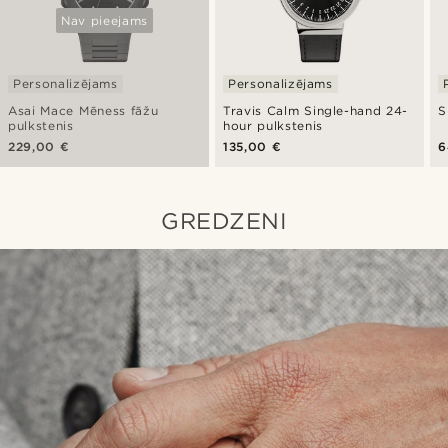
Nav pieejams
Personalizējams
Personalizējams
Asai Mace Mēness fāžu
Travis Calm Single-hand 24-
S
pulkstenis
hour pulkstenis
229,00 €
135,00 €
6
GREDZENI