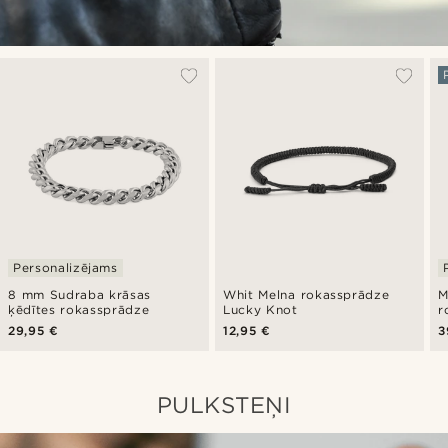
Personalizējams
8 mm Sudraba krāsas
Whit Melna rokassprādze
M
ķēdītes rokassprādze
Lucky Knot
r
29,95 €
12,95 €
3
PULKSTEŅI