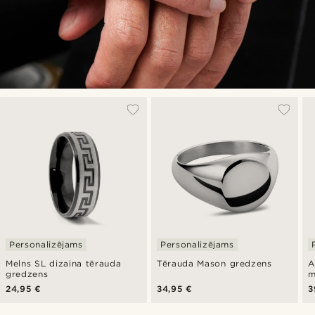
Personalizējams
Personalizējams
Melns SL dizaina tērauda
Tērauda Mason gredzens
A
gredzens
m
g
24,95 €
34,95 €
3