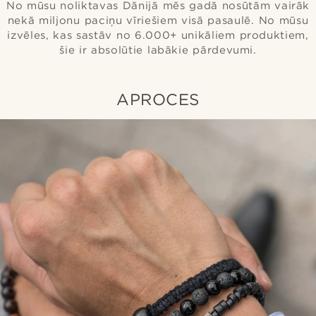
No mūsu noliktavas Dānijā mēs gadā nosūtām vairāk
nekā miljonu paciņu vīriešiem visā pasaulē. No mūsu
izvēles, kas sastāv no 6.000+ unikāliem produktiem,
šie ir absolūtie labākie pārdevumi.
APROCES