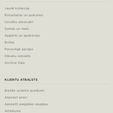
Jaunā kolekcija
Rotaslietas un pulksteņi
Uzvalku aksesuāri
Somas un maki
Apģērbi un apakšveļa
Brilles
Personīgā aprūpe
Dāvanu ceļvedis
Archive Sale
KLIENTU ATBALSTS
Biežāk uzdotie jautājumi
Atgriezt preci
Apskatīt piegādes iespējas
Atteikums