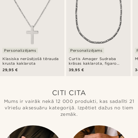
Personalizējams
Personalizējams
Klasiska nerūsējošā tērauda
Curtis Amager Sudraba
M
krusta kaklarota
krāsas kaklarota, figaro
pinums
29,95 €
39,95 €
3
CITI CITA
Mums ir vairāk nekā 12 000 produkti, kas sadalīti 21
vīriešu aksesuāru kategorijā. Izpētiet dažus no tiem
zemāk.