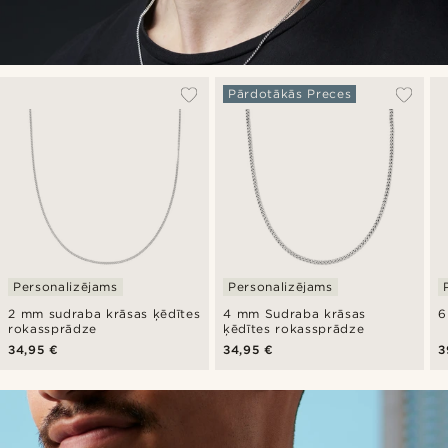
Pārdotākās Preces
Personalizējams
Personalizējams
2 mm sudraba krāsas ķēdītes
4 mm Sudraba krāsas
6
rokassprādze
ķēdītes rokassprādze
34,95 €
34,95 €
3