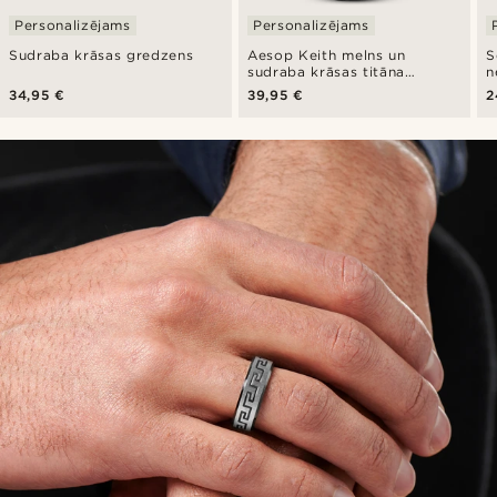
Personalizējams
Personalizējams
Sudraba krāsas gredzens
Aesop Keith melns un
S
sudraba krāsas titāna
n
gredzens
34,95 €
39,95 €
2