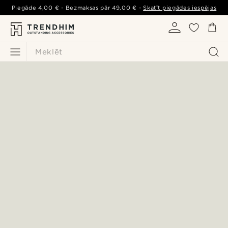
Piegāde
4,00 €
- Bezmaksas pār
49,00 €
-
Skatīt piegādes iespējas
Meklēt