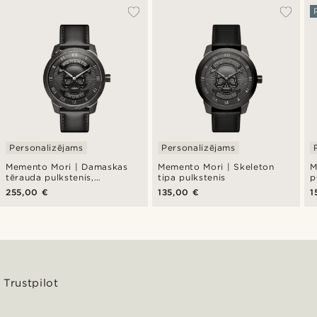
Personalizējams
Personalizējams
Memento Mori | Damaskas
Memento Mori | Skeleton
M
tērauda pulkstenis,
tipa pulkstenis
p
galvaskausa motīvs
m
255,00 €
135,00 €
1
Trustpilot