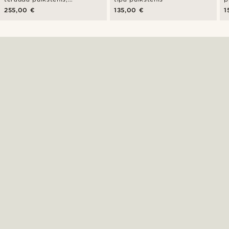
galvaskausa motīvs
m
255,00 €
135,00 €
1