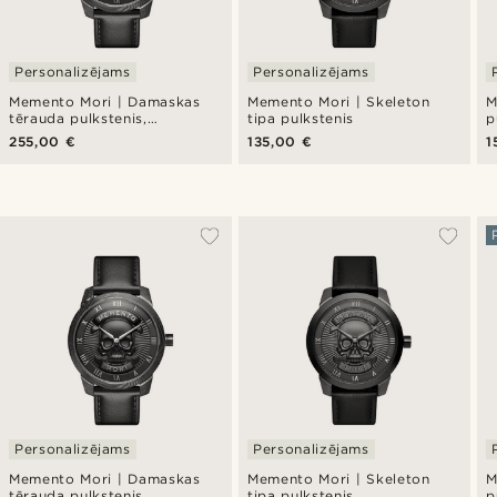
Personalizējams
Personalizējams
Memento Mori | Damaskas
Memento Mori | Skeleton
M
tērauda pulkstenis,
tipa pulkstenis
p
galvaskausa motīvs
m
255,00 €
135,00 €
1
Personalizējams
Personalizējams
Memento Mori | Damaskas
Memento Mori | Skeleton
M
tērauda pulkstenis,
tipa pulkstenis
p