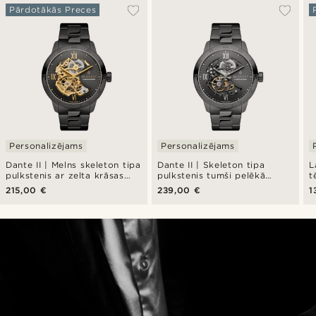
Pārdotākās Preces
Personalizējams
Personalizējams
Dante II | Melns skeleton tipa
Dante II | Skeleton tipa
L
pulkstenis ar zelta krāsas
pulkstenis tumši pelēkā
t
mehānismu
krāsā
p
215,00 €
239,00 €
1