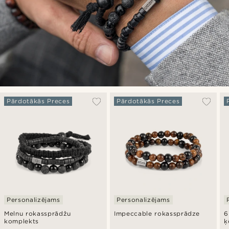
Pārdotākās Preces
Pārdotākās Preces
Personalizējams
Personalizējams
Melnu rokassprādžu
Impeccable rokassprādze
6
komplekts
ķ