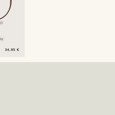
ms
34,95 €