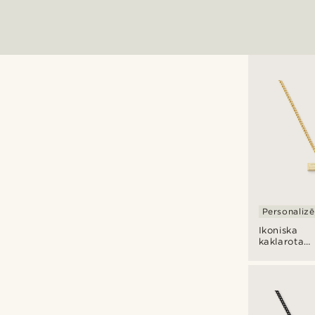
Personaliz
Ikoniska
kaklarota
"The Son"
zelta tonī
– krusts