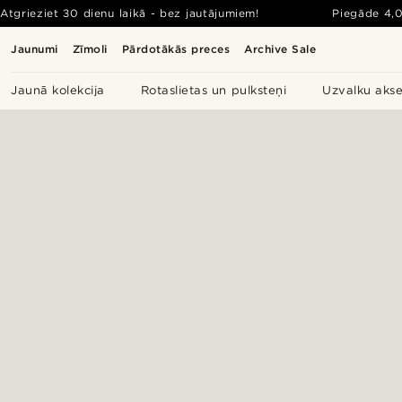
Atgrieziet 30 dienu laikā - bez jautājumiem!
Piegāde
4,
Jaunumi
Zīmoli
Pārdotākās preces
Archive Sale
Jaunā kolekcija
Rotaslietas un pulksteņi
Uzvalku akse