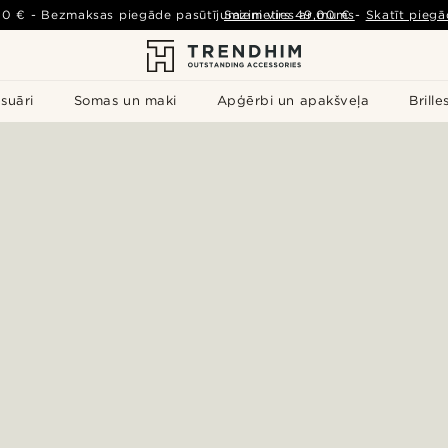
00 €
-
Bezmaksas piegāde pasūtījumiem virs
Sazinieties ar mums
49,00 €
-
Skatīt piegā
suāri
Somas un maki
Apģērbi un apakšveļa
Brille