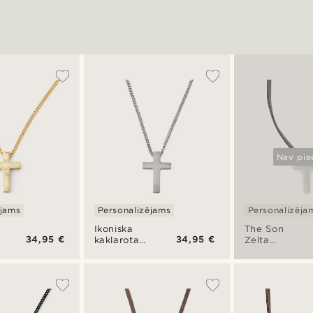
Nav pie
ējams
Personalizējams
Personalizēja
Ikoniska
The Son
34,95 €
34,95 €
kaklarota
Zelta
"The Son"
krāsas
sudraba
krustiņa
tonī –
kaklarota
krusts
ādas
siksniņā