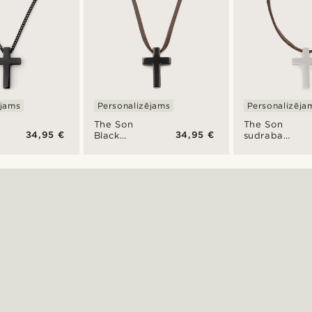
ējams
Personalizējams
Personalizēja
The Son
The Son
34,95 €
34,95 €
Black
sudraba
Cross ādas
krāsas
kaklarota
krustiņa
Iconic
kaklarota
ādas
siksniņā