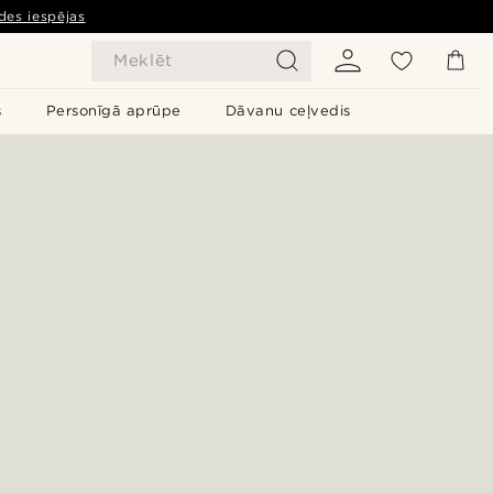
des iespējas
Meklēt
s
Personīgā aprūpe
Dāvanu ceļvedis