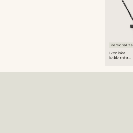
Personaliz
Ikoniska
kaklarota
"The Son"
melnā
krusta
formā