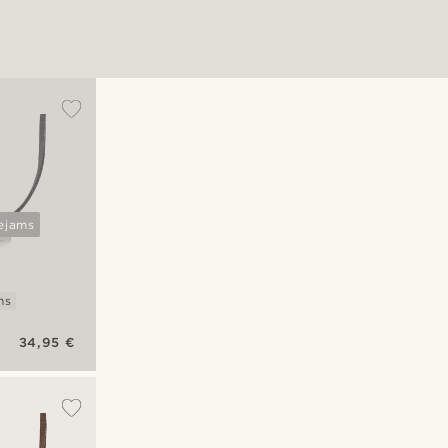
ejams
ms
34,95 €