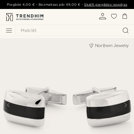
Piegāde
4,00 €
- Bezmaksas pār
49,00 €
-
Skatīt piegādes iespējas
Meklēt