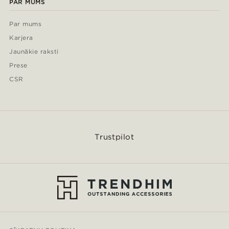
PAR MUMS
Par mums
Karjera
Jaunākie raksti
Prese
CSR
Trustpilot