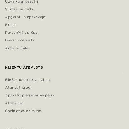
Uzvalku aksesuāri
Somas un maki
Apģērbi un apakšveļa
Brilles
Personīgā aprūpe
Dāvanu ceļvedis
Archive Sale
KLIENTU ATBALSTS
Biežāk uzdotie jautājumi
Atgriezt preci
Apskatīt piegādes iespējas
Atteikums
Sazinieties ar mums