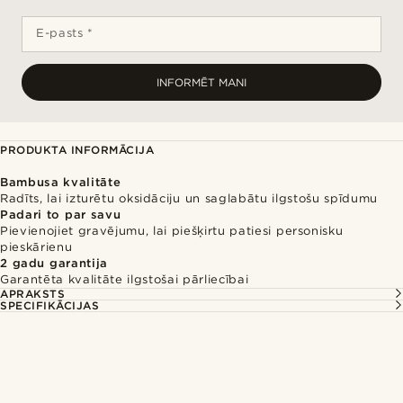
E-pasts *
INFORMĒT MANI
PRODUKTA INFORMĀCIJA
Bambusa kvalitāte
Radīts, lai izturētu oksidāciju un saglabātu ilgstošu spīdumu
Padari to par savu
Pievienojiet gravējumu, lai piešķirtu patiesi personisku
pieskārienu
2 gadu garantija
Garantēta kvalitāte ilgstošai pārliecībai
APRAKSTS
SPECIFIKĀCIJAS