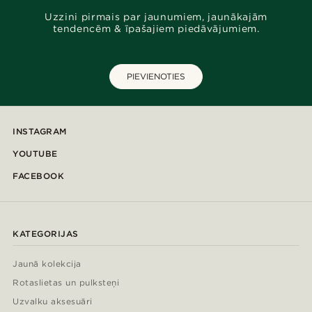
Uzzini pirmais par jaunumiem, jaunākajām
tendencēm & īpašajiem piedāvājumiem.
PIEVIENOTIES
INSTAGRAM
YOUTUBE
FACEBOOK
KATEGORIJAS
Jaunā kolekcija
Rotaslietas un pulksteņi
Uzvalku aksesuāri