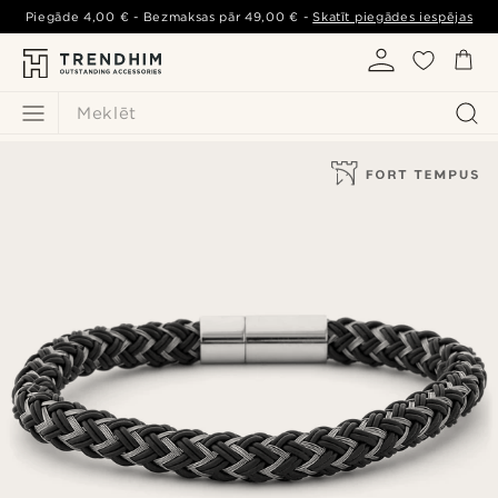
Piegāde
4,00 €
- Bezmaksas pār
49,00 €
-
Skatīt piegādes iespējas
Meklēt