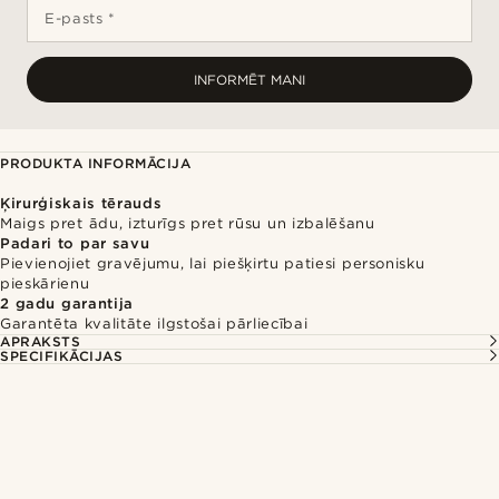
E-pasts *
INFORMĒT MANI
PRODUKTA INFORMĀCIJA
Ķirurģiskais tērauds
Maigs pret ādu, izturīgs pret rūsu un izbalēšanu
Padari to par savu
Pievienojiet gravējumu, lai piešķirtu patiesi personisku
pieskārienu
2 gadu garantija
Garantēta kvalitāte ilgstošai pārliecībai
APRAKSTS
SPECIFIKĀCIJAS