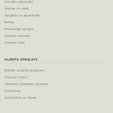
Uzvalku aksesuāri
Somas un maki
Apģērbi un apakšveļa
Brilles
Personīgā aprūpe
Dāvanu ceļvedis
Archive Sale
KLIENTU ATBALSTS
Biežāk uzdotie jautājumi
Atgriezt preci
Apskatīt piegādes iespējas
Atteikums
Sazinieties ar mums