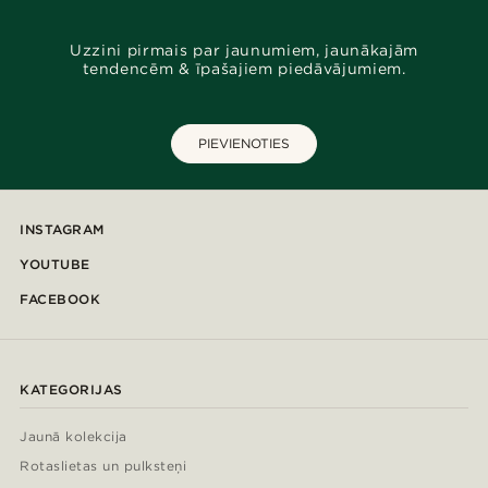
Uzzini pirmais par jaunumiem, jaunākajām
tendencēm & īpašajiem piedāvājumiem.
PIEVIENOTIES
INSTAGRAM
YOUTUBE
FACEBOOK
KATEGORIJAS
Jaunā kolekcija
Rotaslietas un pulksteņi