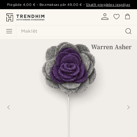
Piegāde
4,00 €
- Bezmaksas pār
49,00 €
-
Skatīt piegādes iespējas
Meklēt